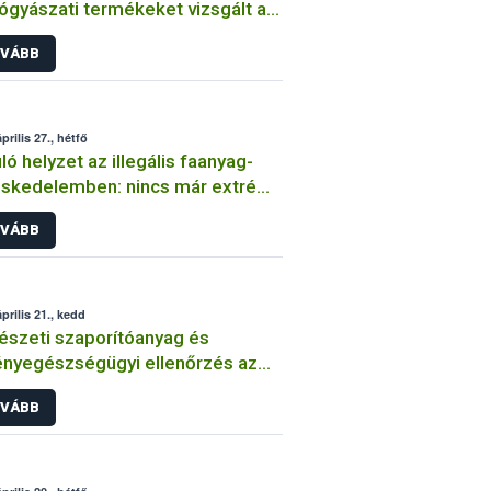
ógyászati termékeket vizsgált a
ih
VÁBB
prilis 27., hétfő
ló helyzet az illegális faanyag-
skedelemben: nincs már extrém
as kockázatú vármegye
VÁBB
prilis 21., kedd
észeti szaporítóanyag és
nyegészségügyi ellenőrzés az
i piacon
VÁBB