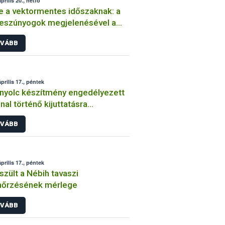
prilis 20., hétfő
 a vektormentes időszaknak: a
eszúnyogok megjelenésével a
yelv-betegség hazai újbóli
VÁBB
ordulása lehetséges
prilis 17., péntek
nyolc készítmény engedélyezett
nal történő kijuttatásra
yarországon
VÁBB
prilis 17., péntek
szült a Nébih tavaszi
nőrzésének mérlege
VÁBB