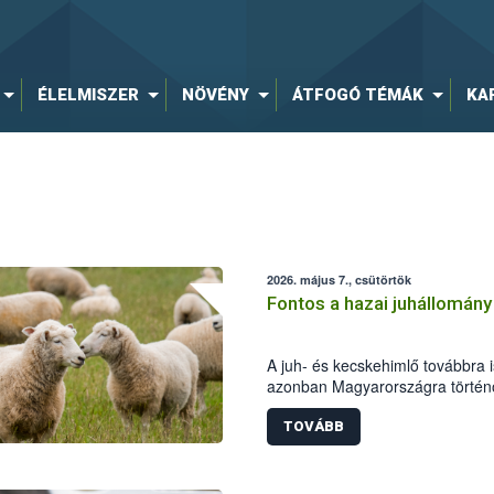
ÉLELMISZER
NÖVÉNY
ÁTFOGÓ TÉMÁK
KA
2026. május 7., csütörtök
Fontos a hazai juhállomán
A juh- és kecskehimlő továbbra 
azonban Magyarországra történő
Tavasszal Romániában ismét kim
kecskeállomány védelme érdeké
TOVÁBB
főállatorvos elrendelte az élő ki
ellenőrzését, együttműködve a N
az Országos Rendőrfőkapitánysá