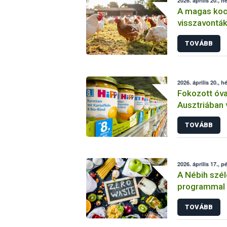
2026. április 20., h
A magas koc
visszavonták
tartására vo
TOVÁBB
2026. április 20., h
Fokozott óva
Ausztriában 
„sárgarépa-b
TOVÁBB
2026. április 17., p
A Nébih szé
programmal k
Fenntarthat
TOVÁBB