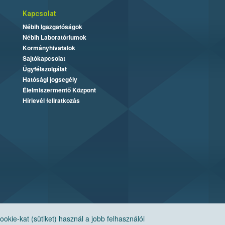
Kapcsolat
Nébih Igazgatóságok
Nébih Laboratóriumok
Kormányhivatalok
Sajtókapcsolat
Ügyfélszolgálat
Hatósági jogsegély
Élelmiszermentő Központ
Hírlevél feliratkozás
ie-kat (sütiket) használ a jobb felhasználói