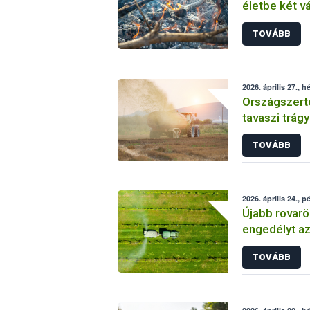
életbe két 
TOVÁBB
2026. április 27., h
Országszert
tavaszi trág
TOVÁBB
2026. április 24., p
Újabb rovarö
engedélyt a
elleni véde
TOVÁBB