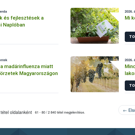
zerda
2026. á
 és fejlesztések a
Mi k
i Naplóban
TO
éntek
2026. á
a madárinfluenza miatt
Mind
 körzetek Magyarországon
lako
szől
TO
meg
← Els
tétel oldalanként
61 - 80 / 2 840 tétel megjelenítése.