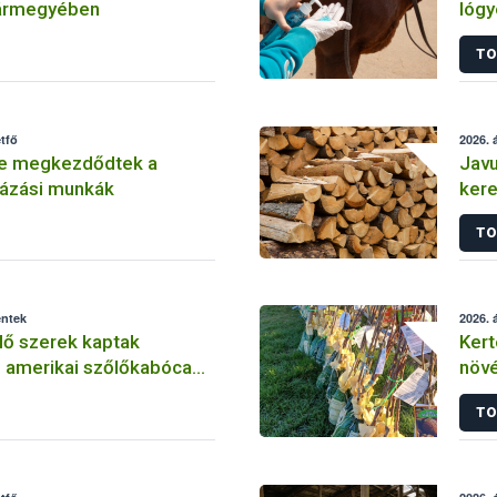
vármegyében
lógy
Néb
TO
étfő
2026. á
e megkezdődtek a
Javu
yázási munkák
kere
mag
TO
éntek
2026. á
lő szerek kaptak
Kert
z amerikai szőlőkabóca
növé
kezésben
ónod
TO