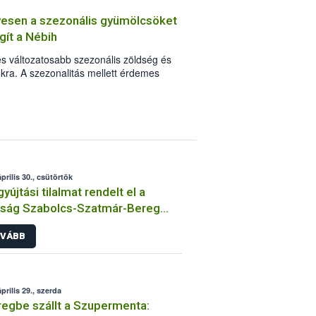
 állattartókat, hogy kizárólag legális
yesen a szezonális gyümölcsöket
 állatot. Betegséggyanú esetén, pedig
ít a Nébih
áltató vagy hatósági állatorvost.
és változatosabb szezonális zöldség és
kra. A szezonalitás mellett érdemes
sági szempontokra és a termények
 Élelmiszerlánc-biztonsági Hivatal
öldségek és gyümölcsök alapos
szerű és praktikus tanácsokat.
prilis 30., csütörtök
yújtási tilalmat rendelt el a
óság Szabolcs-Szatmár-Bereg
megyében
VÁBB
prilis 29., szerda
egbe szállt a Szupermenta: