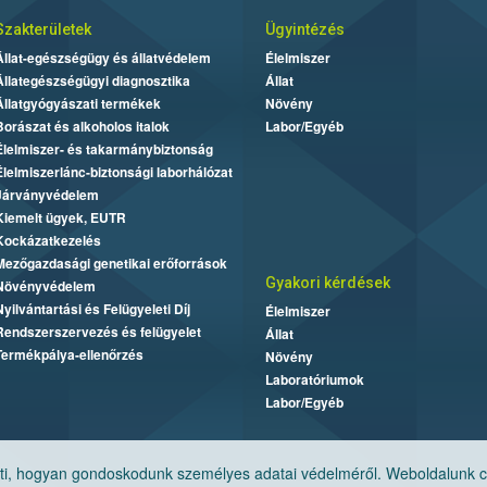
Szakterületek
Ügyintézés
Állat-egészségügy és állatvédelem
Élelmiszer
Állategészségügyi diagnosztika
Állat
Állatgyógyászati termékek
Növény
Borászat és alkoholos italok
Labor/Egyéb
Élelmiszer- és takarmánybiztonság
Élelmiszerlánc-biztonsági laborhálózat
Járványvédelem
Kiemelt ügyek, EUTR
Kockázatkezelés
Mezőgazdasági genetikai erőforrások
Gyakori kérdések
Növényvédelem
Nyilvántartási és Felügyeleti Díj
Élelmiszer
Rendszerszervezés és felügyelet
Állat
Termékpálya-ellenőrzés
Növény
Laboratóriumok
Labor/Egyéb
, hogyan gondoskodunk személyes adatai védelméről. Weboldalunk cook