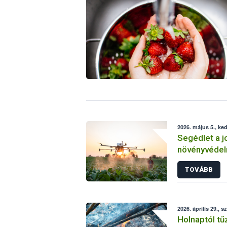
2026. május 5., ke
Segédlet a j
növényvéde
TOVÁBB
2026. április 29., s
Holnaptól tűz