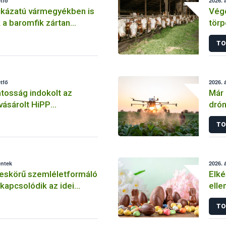
étfő
2026. á
kázatú vármegyékben is
Vége
 a baromfik zártan
törp
natkozó határozatot
kékn
TO
előf
étfő
2026. á
tosság indokolt az
Már 
vásárolt HiPP
drón
urgonya” bébiételeknél!
Mag
TO
éntek
2026. á
leskörű szemléletformáló
Elké
apcsolódik az idei
elle
ósági Témahéthez
TO