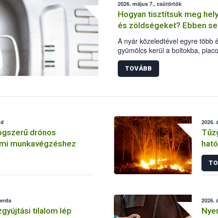
2026. május 7., csütörtök
biztonsági Hivatal (Nébih) kéri az
Hogyan tisztítsuk meg hel
forrásból és módon vásároljanak
és zöldségeket? Ebben seg
haladéktalanul értesítsék a szolg
A nyár közeledtével egyre több 
gyümölcs kerül a boltokba, piaco
odafigyelni az élelmiszerbizton
alapos tisztítására is. A Nemzeti
TOVÁBB
(Nébih) Oktatási Programja a z
tisztításához gyűjtött össze egy
dd
2026. á
ogszerű drónos
Tűzg
lmi munkavégzéshez
hat
vár
TO
zerda
2026. á
gyújtási tilalom lép
Nyer