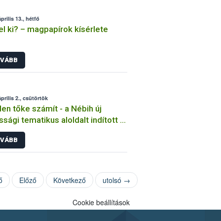
prilis 13., hétfő
el ki? – magpapírok kísérlete
VÁBB
prilis 2., csütörtök
en tőke számít - a Nébih új
ssági tematikus aloldalt indított a
ő aranyszínű sárgaság betegség
VÁBB
fékezése érdekében
ő
Előző
Következő
utolsó →
Cookie beállítások