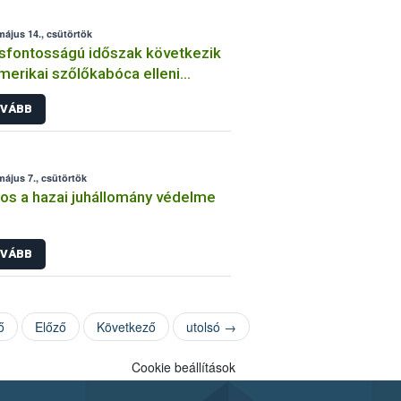
május 14., csütörtök
sfontosságú időszak következik
merikai szőlőkabóca elleni
ekezésben
VÁBB
május 7., csütörtök
os a hazai juhállomány védelme
VÁBB
ő
Előző
Következő
utolsó →
Cookie beállítások