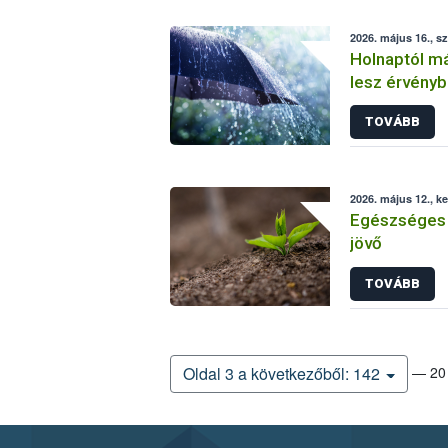
2026. május 16., 
Holnaptól m
lesz érvényb
TOVÁBB
2026. május 12., k
Egészséges 
jövő
TOVÁBB
— 20 
Oldal 3 a következőből: 142