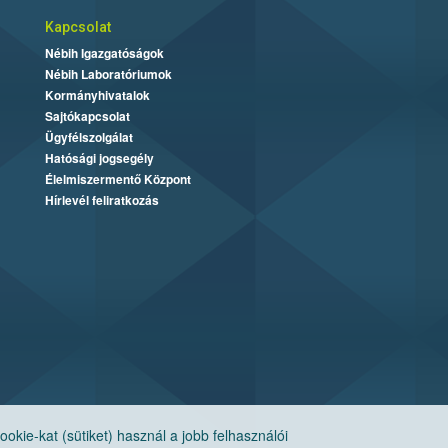
Kapcsolat
Nébih Igazgatóságok
Nébih Laboratóriumok
Kormányhivatalok
Sajtókapcsolat
Ügyfélszolgálat
Hatósági jogsegély
Élelmiszermentő Központ
Hírlevél feliratkozás
ie-kat (sütiket) használ a jobb felhasználói