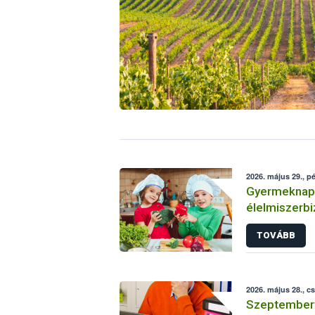
2026. május 29., p
Gyermeknapo
élelmiszerbi
tanácsok a N
TOVÁBB
2026. május 28., c
Szeptembert