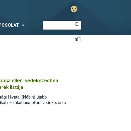
PCSOLAT
abóca elleni védekezésben
rek listája
ági Hivatal (Nébih) újabb
ikai szőlőkabóca elleni védekezésre
örét: immár 55 készítménnyel lehet
rgasága betegséget terjesztő károsító
tt szer, gazdaságokban és házikertekben