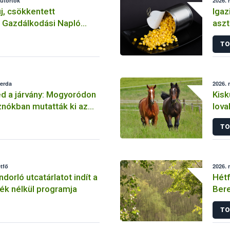
sütörtök
2026. 
új, csökkentett
Iga
ú Gazdálkodási Napló
aszt
átuma
elle
TO
zerda
2026. 
jed a járvány: Mogyoródon
Kisk
sznókban mutatták ki az
lova
spestis vírusát
TO
tfő
2026. 
dorló utcatárlatot indít a
Hétf
ék nélkül programja
Bere
tűzg
TO