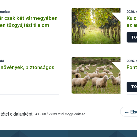
szombat
2026. 
ár csak két vármegyében
Kulc
en tűzgyújtási tilalom
az a
véd
TO
edd
2026. 
növények, biztonságos
Font
TO
← Els
tétel oldalanként
41 - 60 / 2 839 tétel megjelenítése.