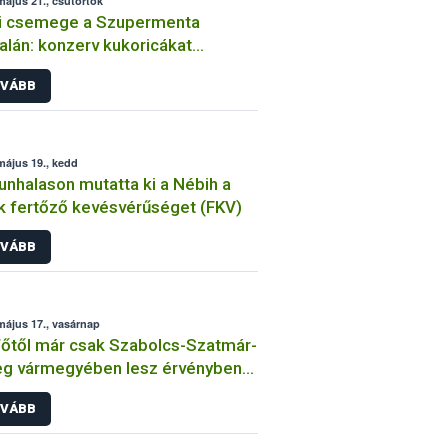
május 21., csütörtök
zi csemege a Szupermenta
alán: konzerv kukoricákat
nőrzött a Nébih
VÁBB
május 19., kedd
unhalason mutatta ki a Nébih a
k fertőző kevésvérűséget (FKV)
VÁBB
május 17., vasárnap
őtől már csak Szabolcs-Szatmár-
g vármegyében lesz érvényben
yújtási tilalom
VÁBB