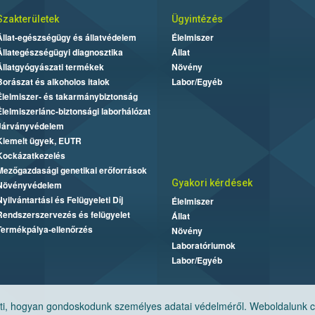
Szakterületek
Ügyintézés
Állat-egészségügy és állatvédelem
Élelmiszer
Állategészségügyi diagnosztika
Állat
Állatgyógyászati termékek
Növény
Borászat és alkoholos italok
Labor/Egyéb
Élelmiszer- és takarmánybiztonság
Élelmiszerlánc-biztonsági laborhálózat
Járványvédelem
Kiemelt ügyek, EUTR
Kockázatkezelés
Mezőgazdasági genetikai erőforrások
Gyakori kérdések
Növényvédelem
Nyilvántartási és Felügyeleti Díj
Élelmiszer
Rendszerszervezés és felügyelet
Állat
Termékpálya-ellenőrzés
Növény
Laboratóriumok
Labor/Egyéb
, hogyan gondoskodunk személyes adatai védelméről. Weboldalunk cook