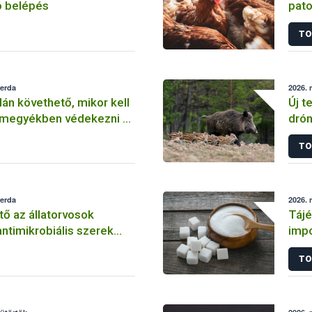
ló belépés
pato
TO
zerda
2026. 
lán követhető, mikor kell
Új t
rmegyékben védekezni az
drón
lőkabóca ellen
tér
TO
zerda
2026. 
tő az állatorvosok
Tájé
ntimikrobiális szerek
impo
álatáról szóló képzés
TO