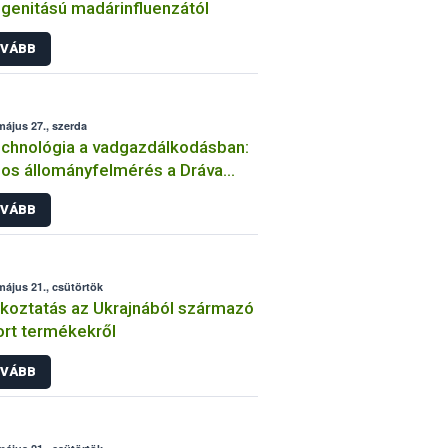
genitású madárinfluenzától
VÁBB
május 27., szerda
echnológia a vadgazdálkodásban:
os állományfelmérés a Dráva
ségében
VÁBB
május 21., csütörtök
koztatás az Ukrajnából származó
rt termékekről
VÁBB