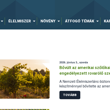
ÉLELMISZER
NÖVÉNY
ÁTFOGÓ TÉMÁK
KA
2026. június 3., szerda
Bővült az amerikai szőlők
engedélyezett rovarölő sze
A Nemzeti Élelmiszerlánc-biztons
készítménnyel bővítette az amer
engedélyezett rovarölő szerek k
védekezni a szőlő aranyszínű sá
TOVÁBB
ellen. A frissen engedélyt kapo
egyaránt használható.