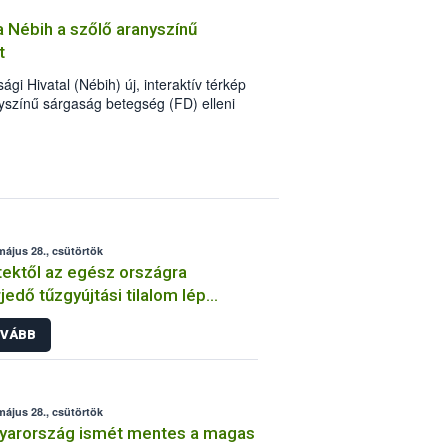
 a Nébih a szőlő aranyszínű
t
gi Hivatal (Nébih) új, interaktív térkép
nyszínű sárgaság betegség (FD) elleni
 hogy a szőlősgazdákat naprakész
zésben. Az új térképes felületen időben
, így gyorsabban és hatékonyabban
tőzési kockázatokra.
május 28., csütörtök
ektől az egész országra
rjedő tűzgyújtási tilalom lép
be
VÁBB
május 28., csütörtök
yarország ismét mentes a magas