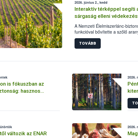
2026. június 2., kedd
Interaktív térképpel segíti
sárgaság elleni védekezés
A Nemzeti Élelmiszerlánc-biztonsá
funkcióval bővítette a szőlő ara
eszköztárát. A fejlesztés célja,
információkkal segítse a védeke
TOVÁBB
követhető a betegség terjedése
reagálhatnak az érintettek a fer
éntek
2026. 
n is fókuszban az
Pént
ztonság: hasznos
kite
ébih-től
élet
TO
sütörtök
2026. 
ől változik az ENAR
Mag