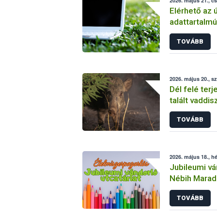
2026. május 21., c
Elérhető az 
adattartalm
exportform
TOVÁBB
2026. május 20., s
Dél felé ter
talált vaddi
afrikai serté
TOVÁBB
2026. május 18., hé
Jubileumi ván
Nébih Marad
TOVÁBB