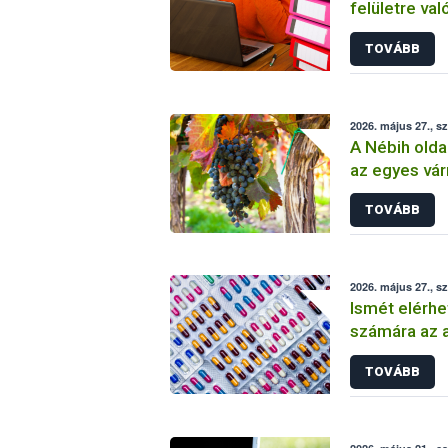
felületre va
TOVÁBB
2026. május 27., s
A Nébih olda
az egyes vá
amerikai sző
TOVÁBB
2026. május 27., s
Ismét elérhe
számára az a
helyes haszn
TOVÁBB