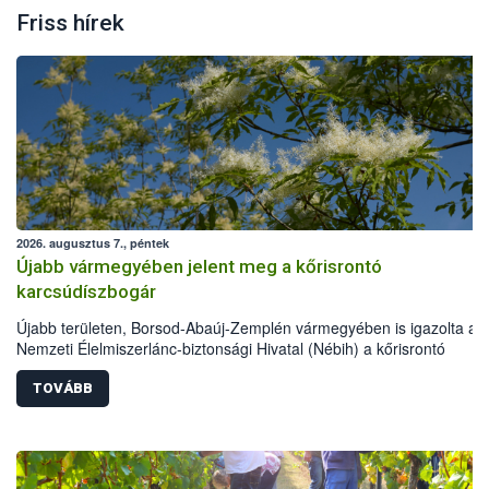
Friss hírek
2026. augusztus 7., péntek
Újabb vármegyében jelent meg a kőrisrontó
karcsúdíszbogár
Újabb területen, Borsod-Abaúj-Zemplén vármegyében is igazolta a
Nemzeti Élelmiszerlánc-biztonsági Hivatal (Nébih) a kőrisrontó
karcsúdíszbogár (Agrilus planipennis) jelenlétét. A kártevőt nem csa
színcsapdában találták meg, de már fertőzött fában is azonosították
TOVÁBB
növényvédelmi szakemberek folytatják az intenzív felderítést, emelle
intézkedéseket a szlovák hatósággal is összehangolják a terjedés
megállítása érdekében.