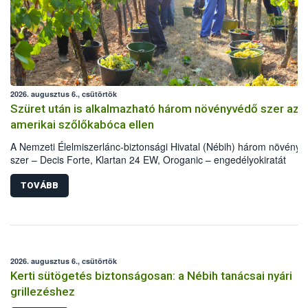
2026. augusztus 6., csütörtök
Szüret után is alkalmazható három növényvédő szer az
amerikai szőlőkabóca ellen
A Nemzeti Élelmiszerlánc-biztonsági Hivatal (Nébih) három növény
szer – Decis Forte, Klartan 24 EW, Oroganic – engedélyokiratát
módosította, így azok a szüretet követően, egészen a vesszőérettsé
(BBCH 91) stádiumáig felhasználhatóak a szőlőben. A kiterjesztések
TOVÁBB
célja, hogy a korai érésű szőlőkben is legyen lehetőség a károsító el
további védekezésre. Az Oroganic készítmény kis kiszerelésben kisk
felhasználók számára is elérhető és ökológiai termesztésben is
engedélyezett.
2026. augusztus 6., csütörtök
Kerti sütögetés biztonságosan: a Nébih tanácsai nyári
grillezéshez