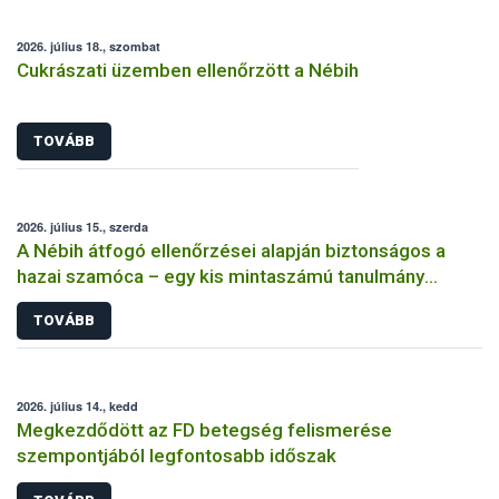
2026. július 18., szombat
Cukrászati üzemben ellenőrzött a Nébih
TOVÁBB
2026. július 15., szerda
A Nébih átfogó ellenőrzései alapján biztonságos a
hazai szamóca – egy kis mintaszámú tanulmány
indokolatlan aggodalmat kelthet
TOVÁBB
2026. július 14., kedd
Megkezdődött az FD betegség felismerése
szempontjából legfontosabb időszak