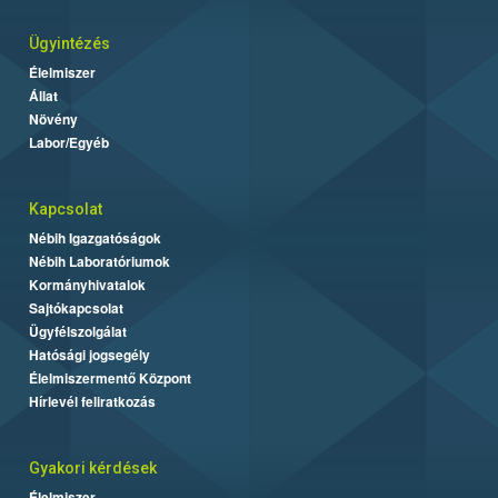
Ügyintézés
Élelmiszer
Állat
Növény
Labor/Egyéb
Kapcsolat
Nébih Igazgatóságok
Nébih Laboratóriumok
Kormányhivatalok
Sajtókapcsolat
Ügyfélszolgálat
Hatósági jogsegély
Élelmiszermentő Központ
Hírlevél feliratkozás
Gyakori kérdések
Élelmiszer