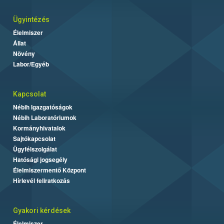
Ügyintézés
Élelmiszer
Állat
Növény
Labor/Egyéb
Kapcsolat
Nébih Igazgatóságok
Nébih Laboratóriumok
Kormányhivatalok
Sajtókapcsolat
Ügyfélszolgálat
Hatósági jogsegély
Élelmiszermentő Központ
Hírlevél feliratkozás
Gyakori kérdések
Élelmiszer