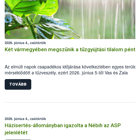
2026. június 4., csütörtök
Két vármegyében megszűnik a tűzgyújtási tilalom péntek
Az elmúlt napok csapadékos időjárása következtében egyes terület
mérséklődött a tűzveszély, ezért 2026. június 5-től Vas és Zala
vármegyében a visszavonják a tűzgyújtási tilalmat. A többi vármegy
esetén azonban továbbra is érvényben marad a korlátozás.
TOVÁBB
2026. június 4., csütörtök
Házisertés-állományban igazolta a Nébih az ASP
jelenlétét