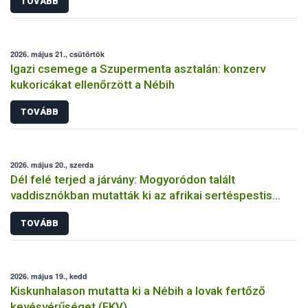
TOVÁBB
2026. május 21., csütörtök
Igazi csemege a Szupermenta asztalán: konzerv
kukoricákat ellenőrzött a Nébih
TOVÁBB
2026. május 20., szerda
Dél felé terjed a járvány: Mogyoródon talált
vaddisznókban mutatták ki az afrikai sertéspestis
vírusát
TOVÁBB
2026. május 19., kedd
Kiskunhalason mutatta ki a Nébih a lovak fertőző
kevésvérűséget (FKV)