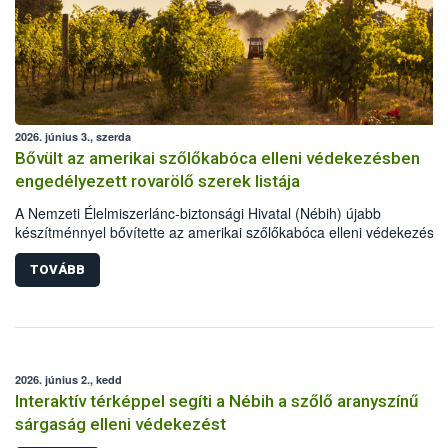
2026. június 3., szerda
Bővült az amerikai szőlőkabóca elleni védekezésben
engedélyezett rovarölő szerek listája
A Nemzeti Élelmiszerlánc-biztonsági Hivatal (Nébih) újabb
készítménnyel bővítette az amerikai szőlőkabóca elleni védekezésre
engedélyezett rovarölő szerek körét: immár 55 készítménnyel lehet
védekezni a szőlő aranyszínű sárgasága betegséget terjesztő károsí
TOVÁBB
ellen. A frissen engedélyt kapott szer, gazdaságokban és házikerte
egyaránt használható.
2026. június 2., kedd
Interaktív térképpel segíti a Nébih a szőlő aranyszínű
sárgaság elleni védekezést