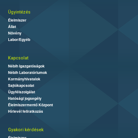
Ügyintézés
Élelmiszer
Állat
Növény
Labor/Egyéb
Kapcsolat
Nébih Igazgatóságok
Nébih Laboratóriumok
Kormányhivatalok
Sajtókapcsolat
Ügyfélszolgálat
Hatósági jogsegély
Élelmiszermentő Központ
Hírlevél feliratkozás
Gyakori kérdések
Élelmiszer