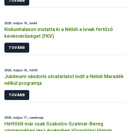
TOVÁBB
2026. május 19., kedd
Kiskunhalason mutatta ki a Nébih a lovak fertőző
kevésvérűséget (FKV)
TOVÁBB
2026. május 18., hétfő
Jubileumi vándorló utcatárlatot indít a Nébih Maradék
nélkül programja
TOVÁBB
2026. május 17., vasárnap
Hétfőtől már csak Szabolcs-Szatmár-Bereg
vármegyében lesz érvényben tűzgyújtási tilalom