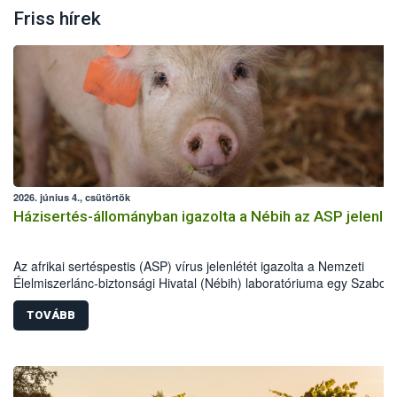
Friss hírek
2026. június 4., csütörtök
Házisertés-állományban igazolta a Nébih az ASP jelenlé
Az afrikai sertéspestis (ASP) vírus jelenlétét igazolta a Nemzeti
Élelmiszerlánc-biztonsági Hivatal (Nébih) laboratóriuma egy Szabolc
Szatmár-Bereg vármegyei házisertés-állományban. Az országos
főállatorvos azonnali hatósági intézkedéseket rendelt el a betegség
TOVÁBB
további terjedésének megakadályozása érdekében. Az eset kiemelt
jelentőségű, mivel Magyarországon most először mutatták ki a vírus
házi sertésekben. A hatóság a sertéstartókat a járványvédelmi előír
szigorú betartására kéri.