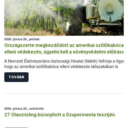
2026. június 26., péntek
Országszerte megkezdődött az amerikai szőlőkabóca
elleni védekezés, ügyelni kell a növényvédelmi előírások
A Nemzeti Élelmiszerlánc-biztonsági Hivatal (Nébih) felhívja a figyel
hogy az amerikai szőlőkabóca elleni védekezés időszakában is
elengedhetetlen a növényvédelmi előírások betartása. Kiemelten fon
hogy a szőlősgazdák engedélyezett növényvédő szereket
TOVÁBB
alkalmazzanak, a kezeléseket megfelelő technológiával végezzék el,
minden esetben tartsák be az adott készítmény engedélyében szere
szabályokat. A védekezés során a méhek és vadon élő beporzókat i
óvni kell.
2026. június 25., csütörtök
27 Olaszrizling bizonyított a Szupermenta tesztjén