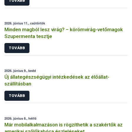
TOVÁBB
2026. június 11., csütörtök
Minden magból lesz virág? – körömvirág-vetőmagok
Szupermenta tesztje
TOVÁBB
2026. június 9., kedd
Új állategészségügyi intézkedések az élőállat-
szállításban
TOVÁBB
2026. június 8., hétfő
Már mobilalkalmazáson is rögzíthetik a szakértők az
amerikai szőlőkabóca észleléseket