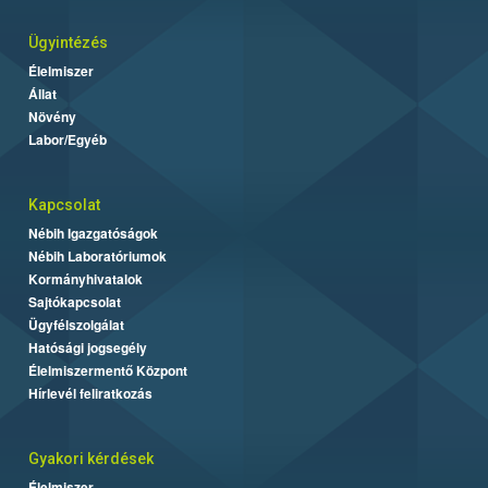
Ügyintézés
Élelmiszer
Állat
Növény
Labor/Egyéb
Kapcsolat
Nébih Igazgatóságok
Nébih Laboratóriumok
Kormányhivatalok
Sajtókapcsolat
Ügyfélszolgálat
Hatósági jogsegély
Élelmiszermentő Központ
Hírlevél feliratkozás
Gyakori kérdések
Élelmiszer