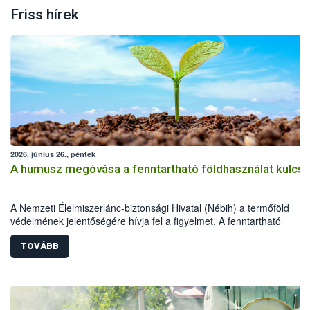
Friss hírek
2026. június 26., péntek
A humusz megóvása a fenntartható földhasználat kulcsa
A Nemzeti Élelmiszerlánc-biztonsági Hivatal (Nébih) a termőföld
védelmének jelentőségére hívja fel a figyelmet. A fenntartható
földhasználathoz és a természeti erőforrások megóvásához rendkív
fontos a humuszos termőréteg megőrzése és szakszerű újra
TOVÁBB
felhasználása. A beruházások, építkezések és egyéb földmunkák so
letermelt humuszos termőréteg megfelelő kezelése és újra
felhasználása épp ezért kiemelt jelentőségű.