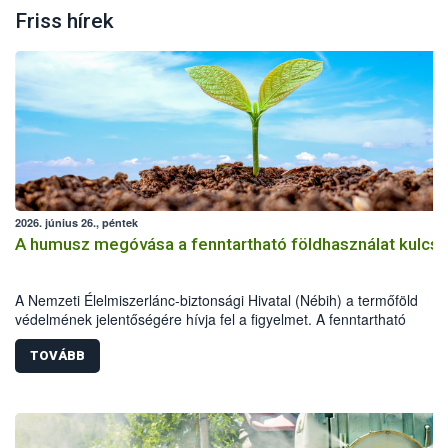
Friss hírek
2026. június 26., péntek
A humusz megóvása a fenntartható földhasználat kulcsa
A Nemzeti Élelmiszerlánc-biztonsági Hivatal (Nébih) a termőföld
védelmének jelentőségére hívja fel a figyelmet. A fenntartható
földhasználathoz és a természeti erőforrások megóvásához rendkív
fontos a humuszos termőréteg megőrzése és szakszerű újra
TOVÁBB
felhasználása. A beruházások, építkezések és egyéb földmunkák so
letermelt humuszos termőréteg megfelelő kezelése és újra
felhasználása épp ezért kiemelt jelentőségű.