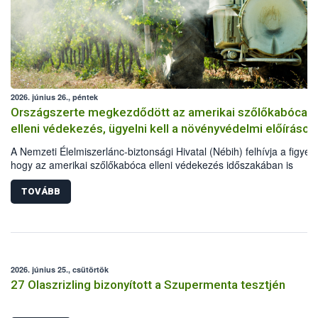
2026. június 26., péntek
Országszerte megkezdődött az amerikai szőlőkabóca
elleni védekezés, ügyelni kell a növényvédelmi előírások
A Nemzeti Élelmiszerlánc-biztonsági Hivatal (Nébih) felhívja a figyel
hogy az amerikai szőlőkabóca elleni védekezés időszakában is
elengedhetetlen a növényvédelmi előírások betartása. Kiemelten fon
hogy a szőlősgazdák engedélyezett növényvédő szereket
TOVÁBB
alkalmazzanak, a kezeléseket megfelelő technológiával végezzék el,
minden esetben tartsák be az adott készítmény engedélyében szere
szabályokat. A védekezés során a méhek és vadon élő beporzókat i
óvni kell.
2026. június 25., csütörtök
27 Olaszrizling bizonyított a Szupermenta tesztjén