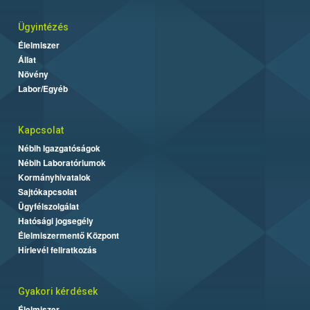
Ügyintézés
Élelmiszer
Állat
Növény
Labor/Egyéb
Kapcsolat
Nébih Igazgatóságok
Nébih Laboratóriumok
Kormányhivatalok
Sajtókapcsolat
Ügyfélszolgálat
Hatósági jogsegély
Élelmiszermentő Központ
Hírlevél feliratkozás
Gyakori kérdések
Élelmiszer