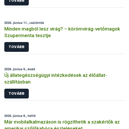
TOVÁBB
2026. június 11., csütörtök
Minden magból lesz virág? – körömvirág-vetőmagok
Szupermenta tesztje
TOVÁBB
2026. június 9., kedd
Új állategészségügyi intézkedések az élőállat-
szállításban
TOVÁBB
2026. június 8., hétfő
Már mobilalkalmazáson is rögzíthetik a szakértők az
amerikai szőlőkabóca észleléseket