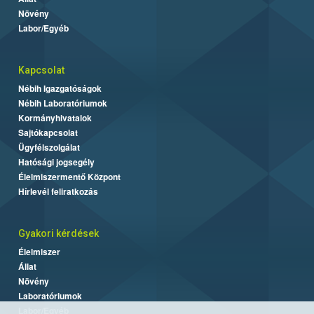
Növény
Labor/Egyéb
Kapcsolat
Nébih Igazgatóságok
Nébih Laboratóriumok
Kormányhivatalok
Sajtókapcsolat
Ügyfélszolgálat
Hatósági jogsegély
Élelmiszermentő Központ
Hírlevél feliratkozás
Gyakori kérdések
Élelmiszer
Állat
Növény
Laboratóriumok
Labor/Egyéb