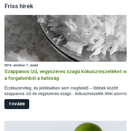
Friss hírek
2014. október 7., kedd
Szappanos ízű, vegyszeres szagú kókuszreszeléket vont
a forgalomból a hatóság
Érzékszervileg, és jelölésében sem megfelelő – többek között
szappanos ízű és vegyszeres szagú - kókuszreszelék tétel azonnali
hatályú visszahívását rendelte el az élelmiszerlánc felügyeleti hatós
minőségi problémákon túl a Lacikonyha Magyarország Kft. által
TOVÁBB
forgalmazott, 2014. november 25-i minőség megőrzési idejű termék
egy allergén anyag feltüntetését is elmulasztották.