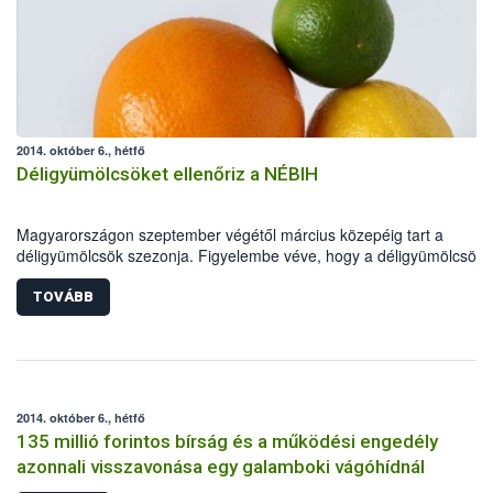
2014. október 6., hétfő
Déligyümölcsöket ellenőriz a NÉBIH
Magyarországon szeptember végétől március közepéig tart a
déligyümölcsök szezonja. Figyelembe véve, hogy a déligyümölcsök
minősége a szezon kezdeti szakaszában nem mindig kielégítő, Dr.
Fazekas Sándor földművelésügyi miniszter elrendelte, hogy a hatós
TOVÁBB
kiemelten ellenőrizze e termékek minőségét. Az ellenőrzések során 
hatóság elsősorban a citrusféléket (mandarin, narancs, grépfrút), az
avokádót és a kereskedők polcain egyre nagyobb mennyiségben
megjelenő egzotikus gyümölcsöket (mangó, ananász) vizsgálja. Az
intézkedés fontosságát jelzi, hogy hazánkban az egy főre eső évi
2014. október 6., hétfő
déligyümölcs-fogyasztás közel 12 kilogramm.
135 millió forintos bírság és a működési engedély
azonnali visszavonása egy galamboki vágóhídnál