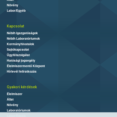
Növény
Labor/Egyéb
Kapcsolat
Nébih Igazgatóságok
Nébih Laboratóriumok
Kormányhivatalok
Sajtókapcsolat
Ügyfélszolgálat
Hatósági jogsegély
Élelmiszermentő Központ
Hírlevél feliratkozás
Gyakori kérdések
Élelmiszer
Állat
Növény
Laboratóriumok
Labor/Egyéb