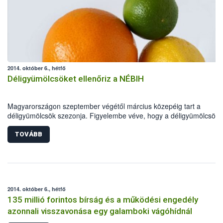
2014. október 6., hétfő
Déligyümölcsöket ellenőriz a NÉBIH
Magyarországon szeptember végétől március közepéig tart a
déligyümölcsök szezonja. Figyelembe véve, hogy a déligyümölcsök
minősége a szezon kezdeti szakaszában nem mindig kielégítő, Dr.
Fazekas Sándor földművelésügyi miniszter elrendelte, hogy a hatós
TOVÁBB
kiemelten ellenőrizze e termékek minőségét. Az ellenőrzések során 
hatóság elsősorban a citrusféléket (mandarin, narancs, grépfrút), az
avokádót és a kereskedők polcain egyre nagyobb mennyiségben
megjelenő egzotikus gyümölcsöket (mangó, ananász) vizsgálja. Az
intézkedés fontosságát jelzi, hogy hazánkban az egy főre eső évi
2014. október 6., hétfő
déligyümölcs-fogyasztás közel 12 kilogramm.
135 millió forintos bírság és a működési engedély
azonnali visszavonása egy galamboki vágóhídnál