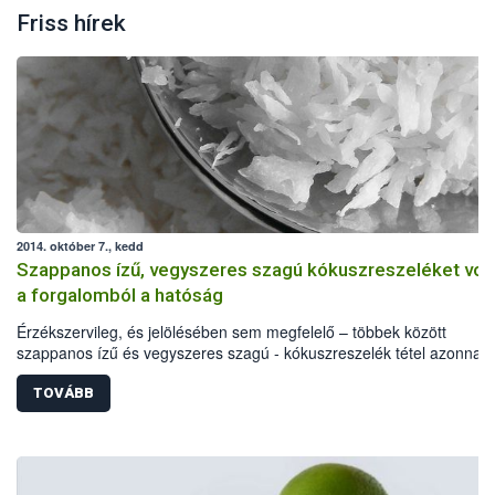
Friss hírek
2014. október 7., kedd
Szappanos ízű, vegyszeres szagú kókuszreszeléket vont
a forgalomból a hatóság
Érzékszervileg, és jelölésében sem megfelelő – többek között
szappanos ízű és vegyszeres szagú - kókuszreszelék tétel azonnali
hatályú visszahívását rendelte el az élelmiszerlánc felügyeleti hatós
minőségi problémákon túl a Lacikonyha Magyarország Kft. által
TOVÁBB
forgalmazott, 2014. november 25-i minőség megőrzési idejű termék
egy allergén anyag feltüntetését is elmulasztották.