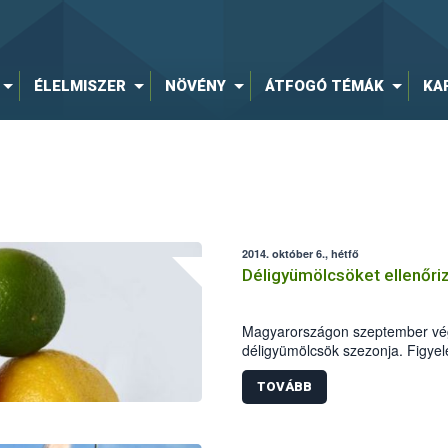
ÉLELMISZER
NÖVÉNY
ÁTFOGÓ TÉMÁK
KA
2014. október 6., hétfő
Déligyümölcsöket ellenőri
Magyarországon szeptember végé
déligyümölcsök szezonja. Figye
minősége a szezon kezdeti szak
Fazekas Sándor földművelésügyi 
TOVÁBB
kiemelten ellenőrizze e terméke
hatóság elsősorban a citrusfélék
avokádót és a kereskedők polc