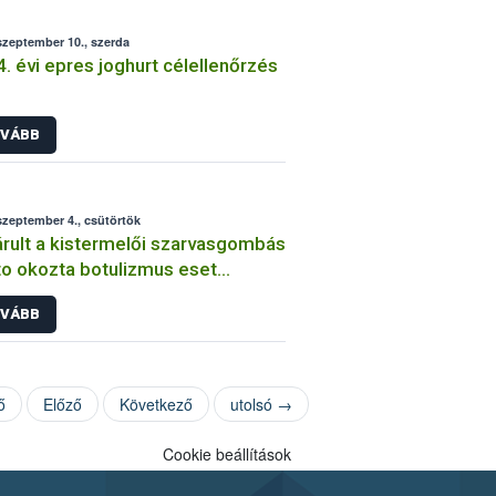
szeptember 10., szerda
. évi epres joghurt célellenőrzés
VÁBB
szeptember 4., csütörtök
rult a kistermelői szarvasgombás
o okozta botulizmus eset
zsgálása
VÁBB
ő
Előző
Következő
utolsó →
Cookie beállítások