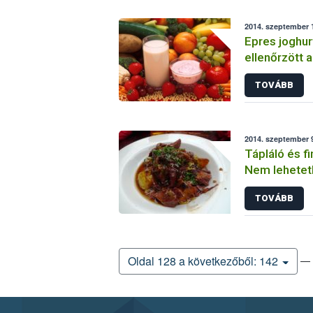
2014. szeptember 1
Epres joghur
ellenőrzött 
TOVÁBB
2014. szeptember 9
Tápláló és f
Nem lehetetl
TOVÁBB
— 
Oldal 128 a következőből: 142