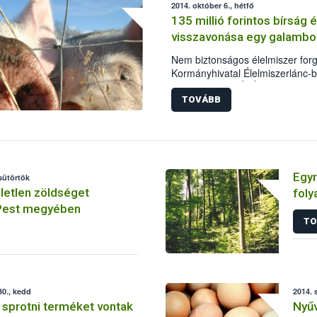
2014. október 6., hétfő
megjelenő egzotikus gyümölcsök
135 millió forintos bírság
intézkedés fontosságát jelzi, ho
visszavonása egy galambok
déligyümölcs-fogyasztás közel 1
Nem biztonságos élelmiszer for
Kormányhivatal Élelmiszerlánc-b
Igazgatósága (ÉbÁI) azonnali hat
vállalkozó által Galambok, Hegya
TOVÁBB
engedélyezési számú sertésvág
Egyr
csütörtök
öletlen zöldséget
foly
 Pest megyében
TO
0., kedd
2014. 
sprotni terméket vontak
Nyűv