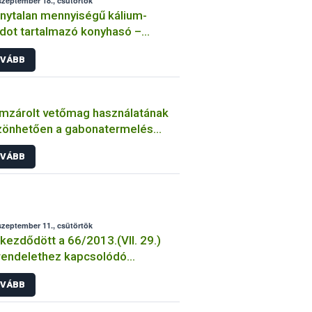
szeptember 18., csütörtök
nytalan mennyiségű kálium-
idot tartalmazó konyhasó –
miszerbiztonsági vonatkozások
VÁBB
mzárolt vetőmag használatának
zönhetően a gabonatermelés
il ágazata hazánk
VÁBB
őgazdaságának
szeptember 11., csütörtök
ezdődött a 66/2013.(VII. 29.)
rendelethez kapcsolódó
gatási határozatok postázása.
VÁBB