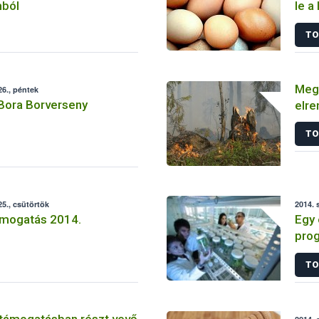
mból
le a
TO
Megy
6., péntek
 Bora Borverseny
elre
TO
5., csütörtök
2014. 
mogatás 2014.
Egy 
prog
nél i
TO
 támogatásban részt vevő