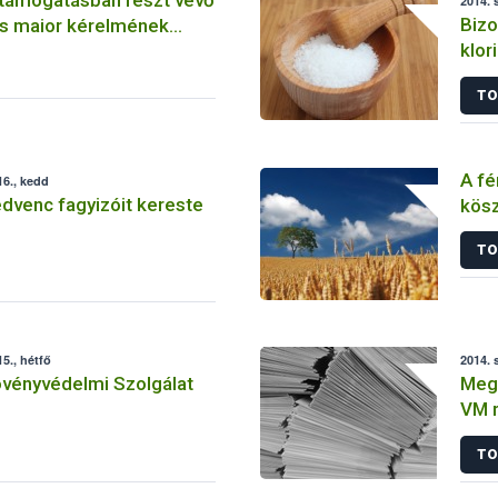
2014. 
Bizo
s maior kérelmének
klor
élel
TO
A fé
6., kedd
dvenc fagyizóit kereste
kös
stab
TO
mez
5., hétfő
2014. 
övényvédelmi Szolgálat
Megk
VM 
támo
TO