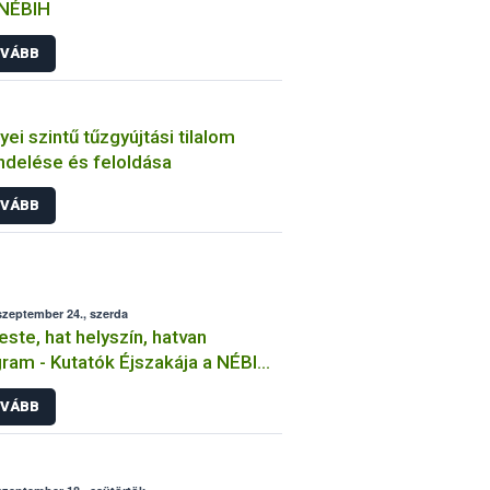
 NÉBIH
VÁBB
ei szintű tűzgyújtási tilalom
ndelése és feloldása
VÁBB
szeptember 24., szerda
este, hat helyszín, hatvan
ram - Kutatók Éjszakája a NÉBIH-
s
VÁBB