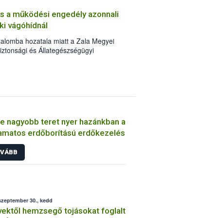
et (mangó, ananász) vizsgálja. Az
 és a működési engedély azonnali
gy hazánkban az egy főre eső évi
i vágóhídnál
2 kilogramm.
galomba hozatala miatt a Zala Megyei
iztonsági és Állategészségügyi
állyal visszavonta Farkas Zsolt egyéni
lja u. 30/A alatt működtetett, HU-618
óhíd működési engedélyét.
e nagyobb teret nyer hazánkban a
amatos erdőborítású erdőkezelés
VÁBB
szeptember 30., kedd
ektől hemzsegő tojásokat foglalt