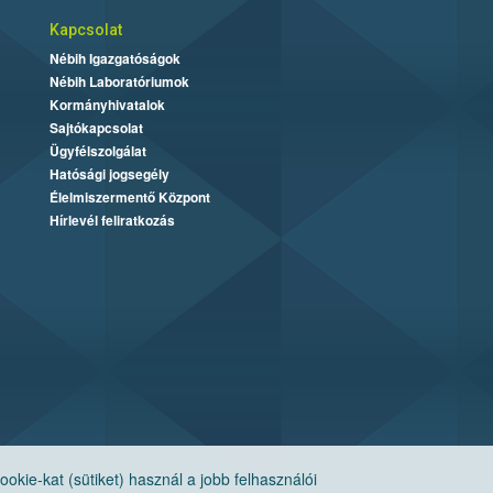
Kapcsolat
Nébih Igazgatóságok
Nébih Laboratóriumok
Kormányhivatalok
Sajtókapcsolat
Ügyfélszolgálat
Hatósági jogsegély
Élelmiszermentő Központ
Hírlevél feliratkozás
ie-kat (sütiket) használ a jobb felhasználói