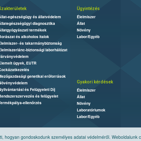
Szakterületek
Ügyintézés
Állat-egészségügy és állatvédelem
Élelmiszer
Állategészségügyi diagnosztika
Állat
Állatgyógyászati termékek
Növény
Borászat és alkoholos italok
Labor/Egyéb
Élelmiszer- és takarmánybiztonság
Élelmiszerlánc-biztonsági laborhálózat
Járványvédelem
Kiemelt ügyek, EUTR
Kockázatkezelés
Mezőgazdasági genetikai erőforrások
Gyakori kérdések
Növényvédelem
Nyilvántartási és Felügyeleti Díj
Élelmiszer
Rendszerszervezés és felügyelet
Állat
Termékpálya-ellenőrzés
Növény
Laboratóriumok
Labor/Egyéb
, hogyan gondoskodunk személyes adatai védelméről. Weboldalunk cook