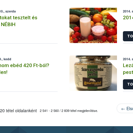
0., szerda
2014. 
tokat tesztelt és
2014
a NÉBIH
TO
., kedd
2014. 
inom ebéd 420 Ft-ból?
Lezá
en!
pest
kivi
TO
← Els
20 tétel oldalanként
2 541 - 2 560 / 2 839 tétel megjelenítése.