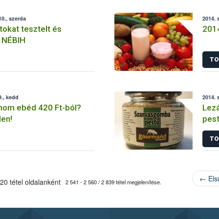
0., szerda
2014. 
tokat tesztelt és
2014
a NÉBIH
TO
., kedd
2014. 
inom ebéd 420 Ft-ból?
Lezá
en!
pest
kivi
TO
← Els
20 tétel oldalanként
2 541 - 2 560 / 2 839 tétel megjelenítése.