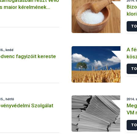
2014. 
Bizo
s maior kérelmének
klor
élel
TO
A fé
6., kedd
dvenc fagyizóit kereste
kös
stab
TO
mez
5., hétfő
2014. 
övényvédelmi Szolgálat
Megk
VM 
támo
TO