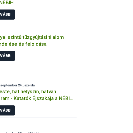
 NÉBIH
VÁBB
ei szintű tűzgyújtási tilalom
ndelése és feloldása
VÁBB
szeptember 24., szerda
este, hat helyszín, hatvan
ram - Kutatók Éjszakája a NÉBIH-
s
VÁBB