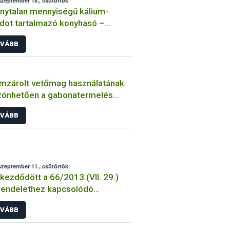
szeptember 18., csütörtök
nytalan mennyiségű kálium-
idot tartalmazó konyhasó –
miszerbiztonsági vonatkozások
VÁBB
mzárolt vetőmag használatának
zönhetően a gabonatermelés
il ágazata hazánk
VÁBB
őgazdaságának
szeptember 11., csütörtök
ezdődött a 66/2013.(VII. 29.)
rendelethez kapcsolódó
gatási határozatok postázása.
VÁBB