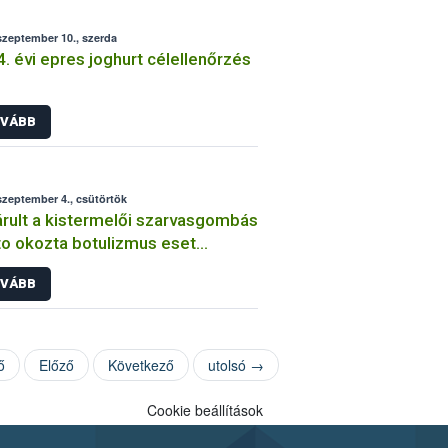
szeptember 10., szerda
. évi epres joghurt célellenőrzés
VÁBB
szeptember 4., csütörtök
rult a kistermelői szarvasgombás
o okozta botulizmus eset
zsgálása
VÁBB
ő
Előző
Következő
utolsó →
Cookie beállítások