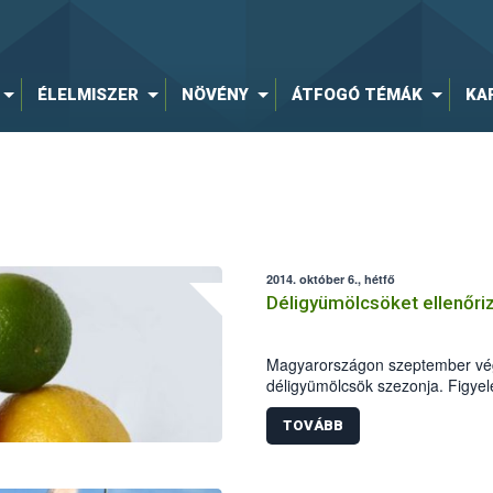
ÉLELMISZER
NÖVÉNY
ÁTFOGÓ TÉMÁK
KA
2014. október 6., hétfő
Déligyümölcsöket ellenőri
Magyarországon szeptember végé
déligyümölcsök szezonja. Figye
minősége a szezon kezdeti szak
Fazekas Sándor földművelésügyi 
TOVÁBB
kiemelten ellenőrizze e terméke
hatóság elsősorban a citrusfélék
avokádót és a kereskedők polc