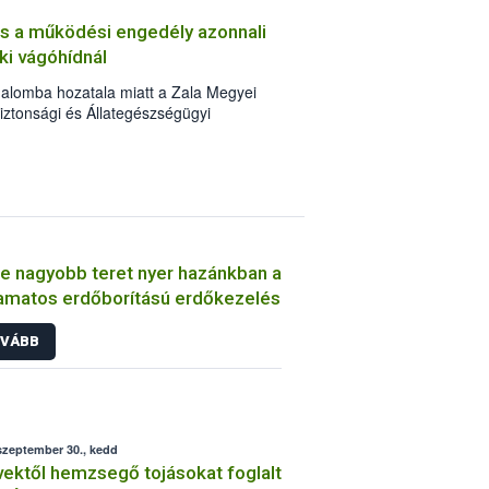
et (mangó, ananász) vizsgálja. Az
 és a működési engedély azonnali
gy hazánkban az egy főre eső évi
i vágóhídnál
2 kilogramm.
galomba hozatala miatt a Zala Megyei
iztonsági és Állategészségügyi
állyal visszavonta Farkas Zsolt egyéni
lja u. 30/A alatt működtetett, HU-618
óhíd működési engedélyét.
e nagyobb teret nyer hazánkban a
amatos erdőborítású erdőkezelés
VÁBB
szeptember 30., kedd
ektől hemzsegő tojásokat foglalt