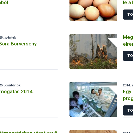
mból
le a
TO
Megy
6., péntek
 Bora Borverseny
elre
TO
5., csütörtök
2014. 
mogatás 2014.
Egy 
prog
nél i
TO
 támogatásban részt vevő