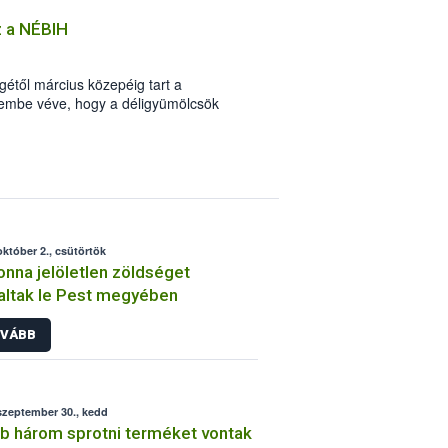
z a NÉBIH
től március közepéig tart a
lembe véve, hogy a déligyümölcsök
aszában nem mindig kielégítő, Dr.
miniszter elrendelte, hogy a hatóság
k minőségét. Az ellenőrzések során a
et (mandarin, narancs, grépfrút), az
ain egyre nagyobb mennyiségben
et (mangó, ananász) vizsgálja. Az
gy hazánkban az egy főre eső évi
október 2., csütörtök
2 kilogramm.
onna jelöletlen zöldséget
altak le Pest megyében
VÁBB
szeptember 30., kedd
b három sprotni terméket vontak