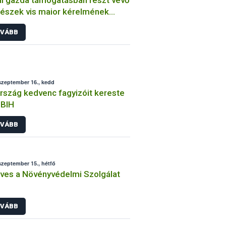
szek vis maior kérelmének
dása
VÁBB
szeptember 16., kedd
rszág kedvenc fagyizóit kereste
ÉBIH
VÁBB
szeptember 15., hétfő
ves a Növényvédelmi Szolgálat
VÁBB