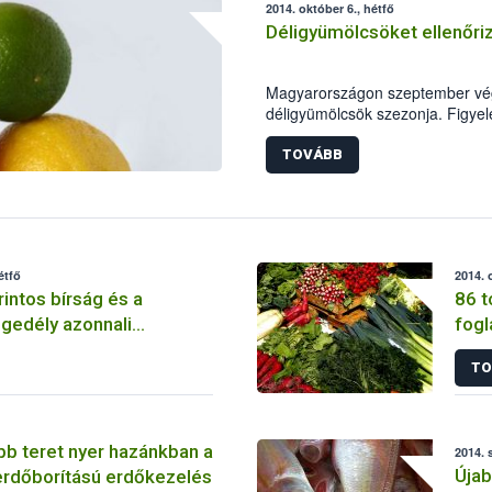
2014. október 6., hétfő
Déligyümölcsöket ellenőri
Magyarországon szeptember végé
déligyümölcsök szezonja. Figye
minősége a szezon kezdeti szak
Fazekas Sándor földművelésügyi 
TOVÁBB
kiemelten ellenőrizze e terméke
hatóság elsősorban a citrusfélék
avokádót és a kereskedők polc
megjelenő egzotikus gyümölcsök
intézkedés fontosságát jelzi, ho
étfő
2014. 
déligyümölcs-fogyasztás közel 1
rintos bírság és a
86 t
gedély azonnali
fogl
a egy galamboki
TO
b teret nyer hazánkban a
2014. 
Újab
erdőborítású erdőkezelés