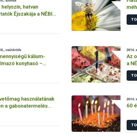
4., szerda
 helyszín, hatvan
méhé
tatók Éjszakája a NÉBIH-
bea
TO
8., csütörtök
2014. 
mennyiségű kálium-
Az o
talmazó konyhasó –
a N
iztonsági vonatkozások
TO
 vetőmag használatának
2014. 
60 é
n a gabonatermelés
ta hazánk
ágának
TO