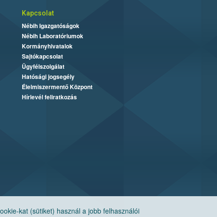
Kapcsolat
Nébih Igazgatóságok
Nébih Laboratóriumok
Kormányhivatalok
Sajtókapcsolat
Ügyfélszolgálat
Hatósági jogsegély
Élelmiszermentő Központ
Hírlevél feliratkozás
ie-kat (sütiket) használ a jobb felhasználói