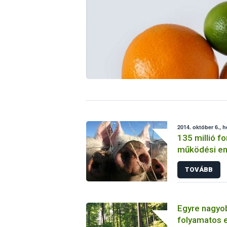
2014. október 6., h
135 millió fo
működési en
visszavonás
TOVÁBB
vágóhídnál
Egyre nagyob
folyamatos 