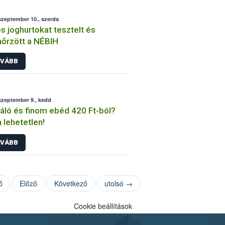
szeptember 10., szerda
s joghurtokat tesztelt és
nőrzött a NÉBIH
VÁBB
szeptember 9., kedd
áló és finom ebéd 420 Ft-ból?
lehetetlen!
VÁBB
ő
Előző
Következő
utolsó →
Cookie beállítások