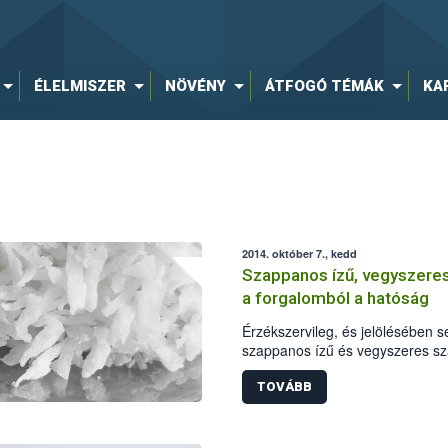
ÉLELMISZER
NÖVÉNY
ÁTFOGÓ TÉMÁK
KA
2014. október 7., kedd
Szappanos ízű, vegyszeres
a forgalomból a hatóság
Érzékszervileg, és jelölésében 
szappanos ízű és vegyszeres sza
hatályú visszahívását rendelte el
minőségi problémákon túl a Laci
TOVÁBB
forgalmazott, 2014. november 2
egy allergén anyag feltüntetését 