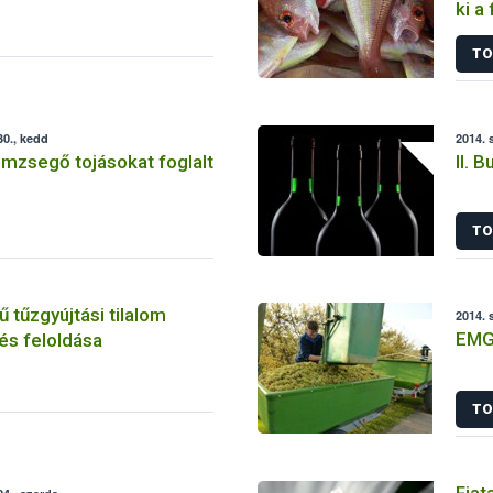
ki a
TO
0., kedd
2014. 
mzsegő tojásokat foglalt
II. 
TO
 tűzgyújtási tilalom
2014. 
EMG
és feloldása
TO
Fiat