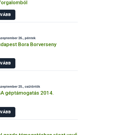
 forgalomból
VÁBB
szeptember 26., péntek
Budapest Bora Borverseny
VÁBB
szeptember 25., csütörtök
A géptámogatás 2014.
VÁBB
al gazda támogatásban részt vevő