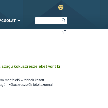
PCSOLAT
 szagú kókuszreszeléket vont ki
sem megfelelő – többek között
gú - kókuszreszelék tétel azonnali
 az élelmiszerlánc felügyeleti hatóság. A
konyha Magyarország Kft. által
5-i minőség megőrzési idejű terméken
is elmulasztották.