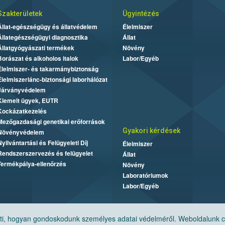
Szakterületek
Ügyintézés
Állat-egészségügy és állatvédelem
Élelmiszer
Állategészségügyi diagnosztika
Állat
Állatgyógyászati termékek
Növény
Borászat és alkoholos italok
Labor/Egyéb
Élelmiszer- és takarmánybiztonság
Élelmiszerlánc-biztonsági laborhálózat
Járványvédelem
Kiemelt ügyek, EUTR
Kockázatkezelés
Mezőgazdasági genetikai erőforrások
Gyakori kérdések
Növényvédelem
Nyilvántartási és Felügyeleti Díj
Élelmiszer
Rendszerszervezés és felügyelet
Állat
Termékpálya-ellenőrzés
Növény
Laboratóriumok
Labor/Egyéb
, hogyan gondoskodunk személyes adatai védelméről. Weboldalunk cook