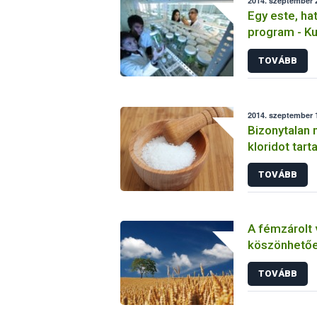
2014. szeptember 2
Egy este, hat
program - Ku
nél is
TOVÁBB
2014. szeptember 1
Bizonytalan 
kloridot tar
élelmiszerb
TOVÁBB
A fémzárolt
köszönhetőe
stabil ágaza
TOVÁBB
mezőgazdas