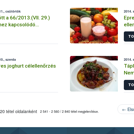
1., csütörtök
2014. 
 a 66/2013.(VII. 29.)
Epre
hez kapcsolódó
elle
határozatok postázása.
TO
0., szerda
2014. 
res joghurt célellenőrzés
Tápl
Nem 
TO
← Els
20 tétel oldalanként
2 541 - 2 560 / 2 840 tétel megjelenítése.