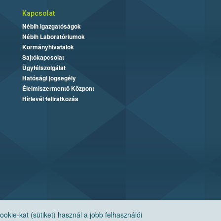
Kapcsolat
Nébih Igazgatóságok
Nébih Laboratóriumok
Kormányhivatalok
Sajtókapcsolat
Ügyfélszolgálat
Hatósági jogsegély
Élelmiszermentő Központ
Hírlevél feliratkozás
ie-kat (sütiket) használ a jobb felhasználói