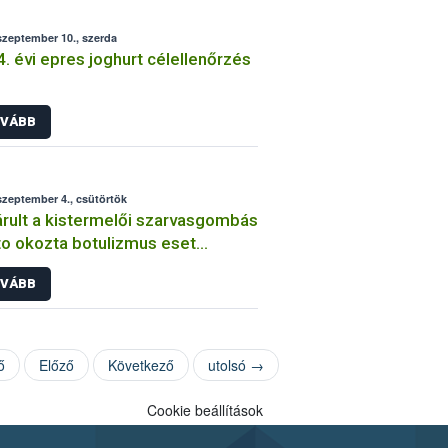
szeptember 10., szerda
. évi epres joghurt célellenőrzés
VÁBB
szeptember 4., csütörtök
rult a kistermelői szarvasgombás
o okozta botulizmus eset
zsgálása
VÁBB
ő
Előző
Következő
utolsó →
Cookie beállítások