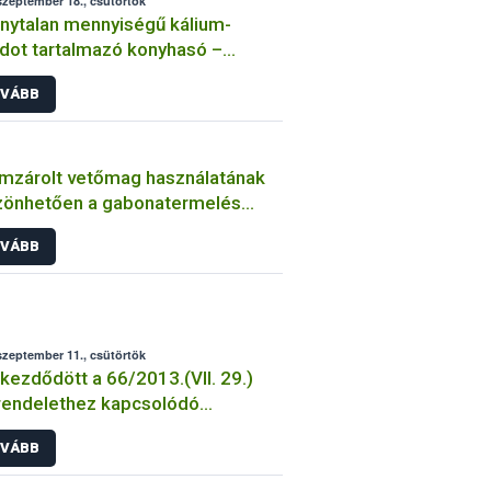
szeptember 18., csütörtök
nytalan mennyiségű kálium-
idot tartalmazó konyhasó –
miszerbiztonsági vonatkozások
VÁBB
mzárolt vetőmag használatának
zönhetően a gabonatermelés
il ágazata hazánk
VÁBB
őgazdaságának
szeptember 11., csütörtök
ezdődött a 66/2013.(VII. 29.)
rendelethez kapcsolódó
gatási határozatok postázása.
VÁBB