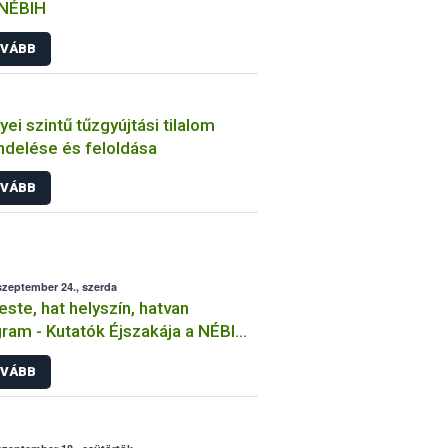
 NÉBIH
VÁBB
ei szintű tűzgyújtási tilalom
ndelése és feloldása
VÁBB
szeptember 24., szerda
este, hat helyszín, hatvan
ram - Kutatók Éjszakája a NÉBIH-
s
VÁBB