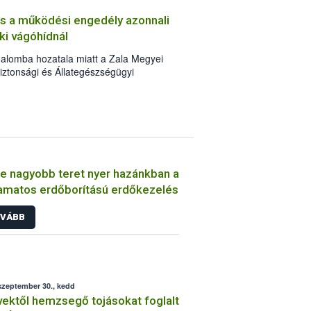
et (mangó, ananász) vizsgálja. Az
 és a működési engedély azonnali
gy hazánkban az egy főre eső évi
i vágóhídnál
2 kilogramm.
galomba hozatala miatt a Zala Megyei
iztonsági és Állategészségügyi
állyal visszavonta Farkas Zsolt egyéni
lja u. 30/A alatt működtetett, HU-618
óhíd működési engedélyét.
e nagyobb teret nyer hazánkban a
amatos erdőborítású erdőkezelés
VÁBB
szeptember 30., kedd
ektől hemzsegő tojásokat foglalt