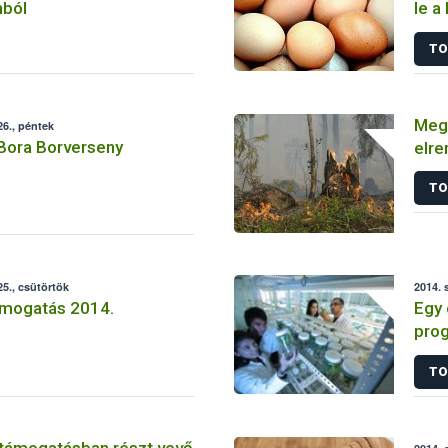
mból
le a
TO
Megy
6., péntek
 Bora Borverseny
elre
TO
5., csütörtök
2014. 
mogatás 2014.
Egy 
prog
nél i
TO
 támogatásban részt vevő