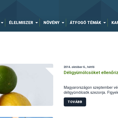
ÉLELMISZER
NÖVÉNY
ÁTFOGÓ TÉMÁK
KA
2014. október 6., hétfő
Déligyümölcsöket ellenőri
Magyarországon szeptember végé
déligyümölcsök szezonja. Figye
minősége a szezon kezdeti szak
Fazekas Sándor földművelésügyi 
TOVÁBB
kiemelten ellenőrizze e terméke
hatóság elsősorban a citrusfélék
avokádót és a kereskedők polc