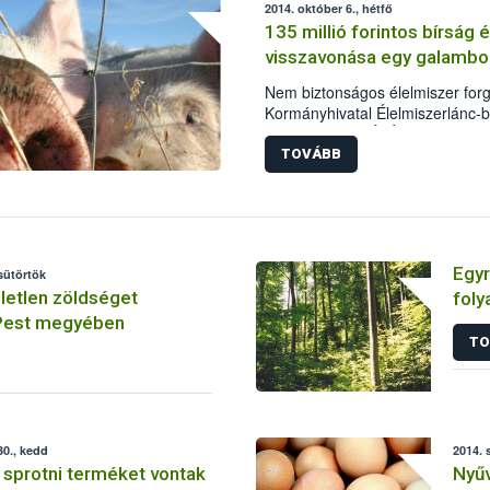
2014. október 6., hétfő
megjelenő egzotikus gyümölcsök
135 millió forintos bírság
intézkedés fontosságát jelzi, ho
visszavonása egy galambok
déligyümölcs-fogyasztás közel 1
Nem biztonságos élelmiszer for
Kormányhivatal Élelmiszerlánc-b
Igazgatósága (ÉbÁI) azonnali hat
vállalkozó által Galambok, Hegya
TOVÁBB
engedélyezési számú sertésvág
Egyr
csütörtök
öletlen zöldséget
foly
 Pest megyében
TO
0., kedd
2014. 
sprotni terméket vontak
Nyűv