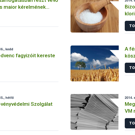
2014. 
Bizo
s maior kérelmének
klor
élel
TO
A fé
6., kedd
dvenc fagyizóit kereste
kös
stab
TO
mez
5., hétfő
2014. 
övényvédelmi Szolgálat
Megk
VM 
támo
TO