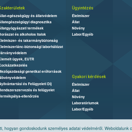
Szakterületek
Ügyintézés
Állat-egészségügy és állatvédelem
Élelmiszer
Állategészségügyi diagnosztika
Állat
Állatgyógyászati termékek
Növény
Borászat és alkoholos italok
Labor/Egyéb
Élelmiszer- és takarmánybiztonság
Élelmiszerlánc-biztonsági laborhálózat
Járványvédelem
Kiemelt ügyek, EUTR
Kockázatkezelés
Mezőgazdasági genetikai erőforrások
Gyakori kérdések
Növényvédelem
Nyilvántartási és Felügyeleti Díj
Élelmiszer
Rendszerszervezés és felügyelet
Állat
Termékpálya-ellenőrzés
Növény
Laboratóriumok
Labor/Egyéb
, hogyan gondoskodunk személyes adatai védelméről. Weboldalunk cook