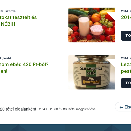
0., szerda
2014. 
tokat tesztelt és
2014
a NÉBIH
TO
., kedd
2014. 
inom ebéd 420 Ft-ból?
Lezá
en!
pest
kivi
TO
← Els
20 tétel oldalanként
2 541 - 2 560 / 2 839 tétel megjelenítése.