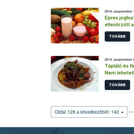
2014. szeptember 1
Epres joghur
ellenőrzött 
TOVÁBB
2014. szeptember 9
Tápláló és f
Nem lehetetl
TOVÁBB
— 
Oldal 128 a következőből: 142