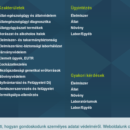
Szakterületek
Ügyintézés
Állat-egészségügy és állatvédelem
Élelmiszer
Állategészségügyi diagnosztika
Állat
Állatgyógyászati termékek
Növény
Borászat és alkoholos italok
Labor/Egyéb
Élelmiszer- és takarmánybiztonság
Élelmiszerlánc-biztonsági laborhálózat
Járványvédelem
Kiemelt ügyek, EUTR
Kockázatkezelés
Mezőgazdasági genetikai erőforrások
Gyakori kérdések
Növényvédelem
Nyilvántartási és Felügyeleti Díj
Élelmiszer
Rendszerszervezés és felügyelet
Állat
Termékpálya-ellenőrzés
Növény
Laboratóriumok
Labor/Egyéb
, hogyan gondoskodunk személyes adatai védelméről. Weboldalunk cook