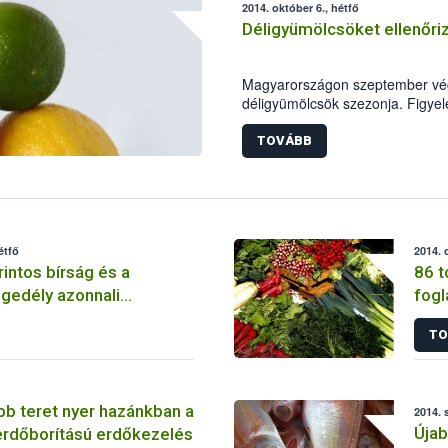
2014. október 6., hétfő
Déligyümölcsöket ellenőri
Magyarországon szeptember végé
déligyümölcsök szezonja. Figye
minősége a szezon kezdeti szak
Fazekas Sándor földművelésügyi 
TOVÁBB
kiemelten ellenőrizze e terméke
hatóság elsősorban a citrusfélék
avokádót és a kereskedők polc
megjelenő egzotikus gyümölcsök
intézkedés fontosságát jelzi, ho
étfő
2014. 
déligyümölcs-fogyasztás közel 1
rintos bírság és a
86 t
gedély azonnali
fogl
a egy galamboki
TO
b teret nyer hazánkban a
2014. 
Újab
erdőborítású erdőkezelés