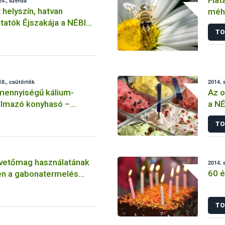
4., szerda
 helyszín, hatvan
méhé
tatók Éjszakája a NÉBIH-
bea
TO
8., csütörtök
2014. 
mennyiségű kálium-
Az o
talmazó konyhasó –
a N
iztonsági vonatkozások
TO
 vetőmag használatának
2014. 
60 é
n a gabonatermelés
ta hazánk
ágának
TO