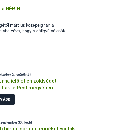
z a NÉBIH
től március közepéig tart a
lembe véve, hogy a déligyümölcsök
aszában nem mindig kielégítő, Dr.
miniszter elrendelte, hogy a hatóság
k minőségét. Az ellenőrzések során a
et (mandarin, narancs, grépfrút), az
ain egyre nagyobb mennyiségben
et (mangó, ananász) vizsgálja. Az
gy hazánkban az egy főre eső évi
október 2., csütörtök
2 kilogramm.
onna jelöletlen zöldséget
altak le Pest megyében
VÁBB
szeptember 30., kedd
b három sprotni terméket vontak