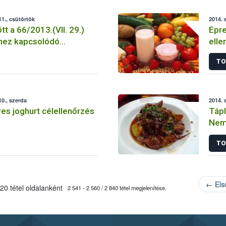
1., csütörtök
2014. 
 a 66/2013.(VII. 29.)
Epre
hez kapcsolódó
elle
határozatok postázása.
TO
0., szerda
2014. 
res joghurt célellenőrzés
Tápl
Nem 
TO
← Els
20 tétel oldalanként
2 541 - 2 560 / 2 840 tétel megjelenítése.