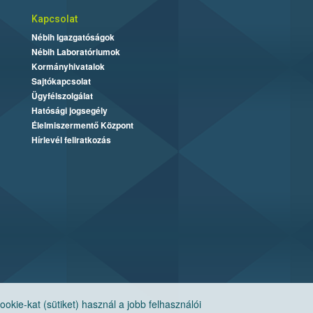
Kapcsolat
Nébih Igazgatóságok
Nébih Laboratóriumok
Kormányhivatalok
Sajtókapcsolat
Ügyfélszolgálat
Hatósági jogsegély
Élelmiszermentő Központ
Hírlevél feliratkozás
ie-kat (sütiket) használ a jobb felhasználói