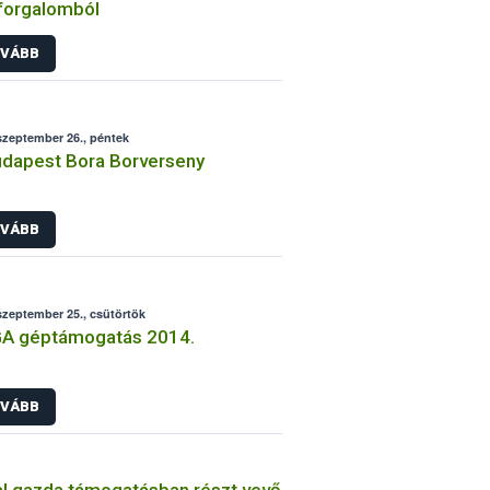
 forgalomból
VÁBB
szeptember 26., péntek
Budapest Bora Borverseny
VÁBB
szeptember 25., csütörtök
A géptámogatás 2014.
VÁBB
al gazda támogatásban részt vevő