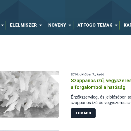
ÉLELMISZER
NÖVÉNY
ÁTFOGÓ TÉMÁK
KA
2014. október 7., kedd
Szappanos ízű, vegyszeres
a forgalomból a hatóság
Érzékszervileg, és jelölésében 
szappanos ízű és vegyszeres sza
hatályú visszahívását rendelte el
minőségi problémákon túl a Laci
TOVÁBB
forgalmazott, 2014. november 2
egy allergén anyag feltüntetését 