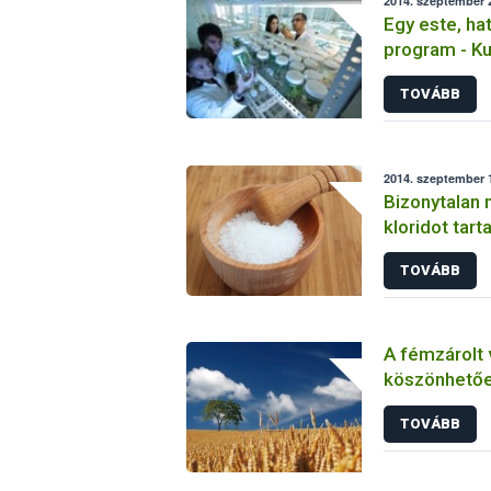
2014. szeptember 2
Egy este, hat
program - Ku
nél is
TOVÁBB
2014. szeptember 1
Bizonytalan 
kloridot tar
élelmiszerb
TOVÁBB
A fémzárolt
köszönhetőe
stabil ágaza
TOVÁBB
mezőgazdas