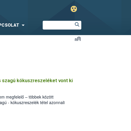
PCSOLAT
 szagú kókuszreszeléket vont ki
sem megfelelő – többek között
gú - kókuszreszelék tétel azonnali
 az élelmiszerlánc felügyeleti hatóság. A
konyha Magyarország Kft. által
5-i minőség megőrzési idejű terméken
is elmulasztották.