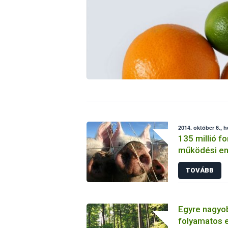
2014. október 6., h
135 millió fo
működési en
visszavonás
TOVÁBB
vágóhídnál
Egyre nagyob
folyamatos 