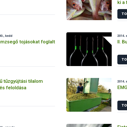
ki a
TO
0., kedd
2014. 
mzsegő tojásokat foglalt
II. 
TO
 tűzgyújtási tilalom
2014. 
EMG
és feloldása
TO
Fiat