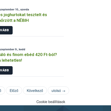
szeptember 10., szerda
s joghurtokat tesztelt és
nőrzött a NÉBIH
VÁBB
szeptember 9., kedd
áló és finom ebéd 420 Ft-ból?
lehetetlen!
VÁBB
ő
Előző
Következő
utolsó →
Cookie beállítások