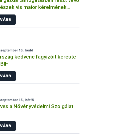
szek vis maior kérelmének
dása
VÁBB
szeptember 16., kedd
rszág kedvenc fagyizóit kereste
ÉBIH
VÁBB
szeptember 15., hétfő
ves a Növényvédelmi Szolgálat
VÁBB