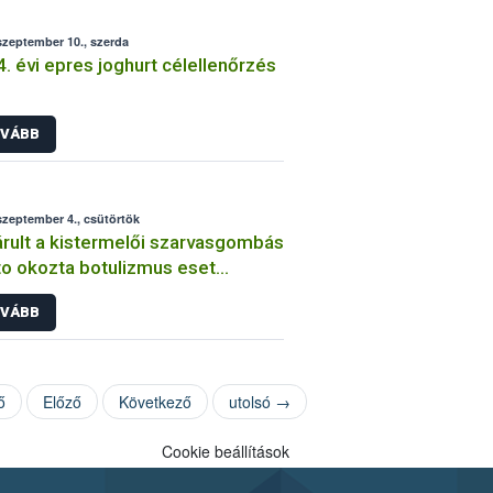
szeptember 10., szerda
. évi epres joghurt célellenőrzés
VÁBB
szeptember 4., csütörtök
rult a kistermelői szarvasgombás
o okozta botulizmus eset
zsgálása
VÁBB
ő
Előző
Következő
utolsó →
Cookie beállítások