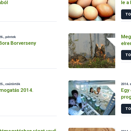
mból
le a
TO
Megy
6., péntek
 Bora Borverseny
elre
TO
5., csütörtök
2014. 
mogatás 2014.
Egy 
prog
nél i
TO
 támogatásban részt vevő