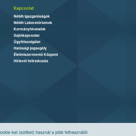
Kapcsolat
Nébih Igazgatóságok
Nébih Laboratóriumok
Kormányhivatalok
Sajtókapcsolat
Ügyfélszolgálat
Hatósági jogsegély
Élelmiszermentő Központ
Hírlevél feliratkozás
ie-kat (sütiket) használ a jobb felhasználói