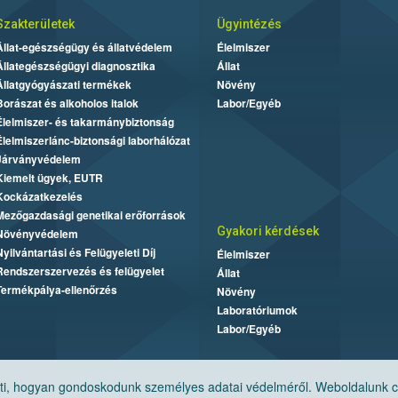
Szakterületek
Ügyintézés
Állat-egészségügy és állatvédelem
Élelmiszer
Állategészségügyi diagnosztika
Állat
Állatgyógyászati termékek
Növény
Borászat és alkoholos italok
Labor/Egyéb
Élelmiszer- és takarmánybiztonság
Élelmiszerlánc-biztonsági laborhálózat
Járványvédelem
Kiemelt ügyek, EUTR
Kockázatkezelés
Mezőgazdasági genetikai erőforrások
Gyakori kérdések
Növényvédelem
Nyilvántartási és Felügyeleti Díj
Élelmiszer
Rendszerszervezés és felügyelet
Állat
Termékpálya-ellenőrzés
Növény
Laboratóriumok
Labor/Egyéb
, hogyan gondoskodunk személyes adatai védelméről. Weboldalunk cook