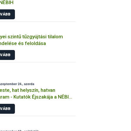
 NÉBIH
VÁBB
ei szintű tűzgyújtási tilalom
ndelése és feloldása
VÁBB
szeptember 24., szerda
este, hat helyszín, hatvan
ram - Kutatók Éjszakája a NÉBIH-
s
VÁBB