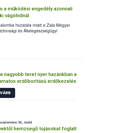
et (mangó, ananász) vizsgálja. Az
 és a működési engedély azonnali
gy hazánkban az egy főre eső évi
i vágóhídnál
2 kilogramm.
galomba hozatala miatt a Zala Megyei
iztonsági és Állategészségügyi
állyal visszavonta Farkas Zsolt egyéni
lja u. 30/A alatt működtetett, HU-618
óhíd működési engedélyét.
e nagyobb teret nyer hazánkban a
amatos erdőborítású erdőkezelés
VÁBB
szeptember 30., kedd
ektől hemzsegő tojásokat foglalt