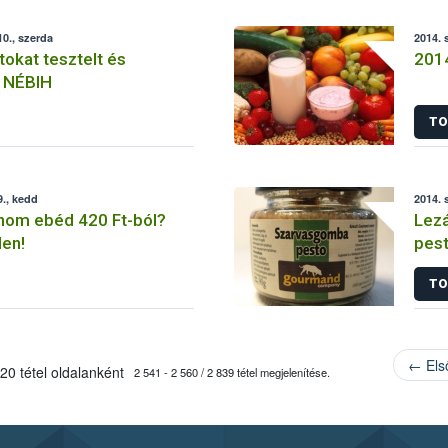
0., szerda
2014. 
tokat tesztelt és
2014
a NÉBIH
TO
., kedd
2014. 
inom ebéd 420 Ft-ból?
Lezá
en!
pest
kivi
TO
← Els
20 tétel oldalanként
2 541 - 2 560 / 2 839 tétel megjelenítése.