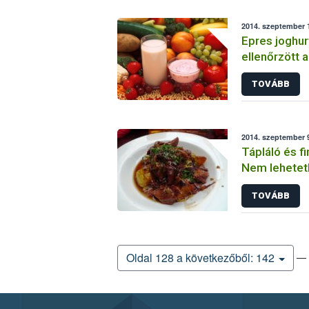
2014. szeptember 1
Epres joghur
ellenőrzött 
TOVÁBB
2014. szeptember 9
Tápláló és f
Nem lehetetl
TOVÁBB
— 
Oldal 128 a következőből: 142