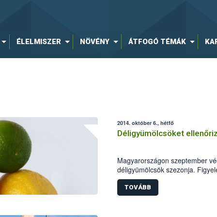
ÉLELMISZER
NÖVÉNY
ÁTFOGÓ TÉMÁK
KA
2014. október 6., hétfő
Déligyümölcsöket ellenőri
Magyarországon szeptember végé
déligyümölcsök szezonja. Figye
minősége a szezon kezdeti szak
Fazekas Sándor földművelésügyi 
TOVÁBB
kiemelten ellenőrizze e terméke
hatóság elsősorban a citrusfélék
avokádót és a kereskedők polc