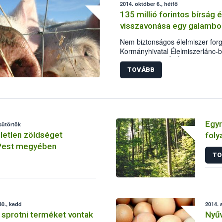
2014. október 6., hétfő
megjelenő egzotikus gyümölcsök
135 millió forintos bírság
intézkedés fontosságát jelzi, ho
visszavonása egy galambok
déligyümölcs-fogyasztás közel 1
Nem biztonságos élelmiszer for
Kormányhivatal Élelmiszerlánc-b
Igazgatósága (ÉbÁI) azonnali hat
vállalkozó által Galambok, Hegya
TOVÁBB
engedélyezési számú sertésvág
Egyr
csütörtök
öletlen zöldséget
foly
 Pest megyében
TO
0., kedd
2014. 
sprotni terméket vontak
Nyűv