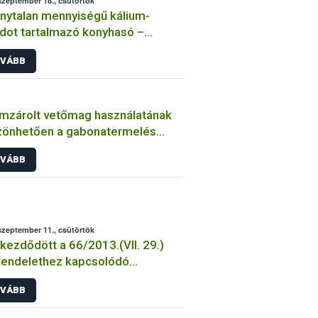
szeptember 18., csütörtök
nytalan mennyiségű kálium-
idot tartalmazó konyhasó –
miszerbiztonsági vonatkozások
VÁBB
mzárolt vetőmag használatának
zönhetően a gabonatermelés
il ágazata hazánk
VÁBB
őgazdaságának
szeptember 11., csütörtök
ezdődött a 66/2013.(VII. 29.)
rendelethez kapcsolódó
gatási határozatok postázása.
VÁBB