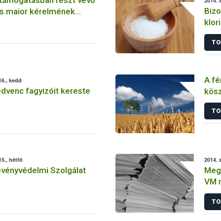
2014. 
Bizo
s maior kérelmének
klor
élel
TO
A fé
6., kedd
dvenc fagyizóit kereste
kös
stab
TO
mez
5., hétfő
2014. 
övényvédelmi Szolgálat
Megk
VM 
támo
TO