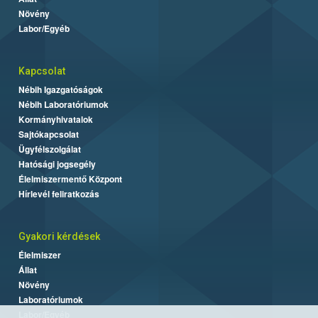
Növény
Labor/Egyéb
Kapcsolat
Nébih Igazgatóságok
Nébih Laboratóriumok
Kormányhivatalok
Sajtókapcsolat
Ügyfélszolgálat
Hatósági jogsegély
Élelmiszermentő Központ
Hírlevél feliratkozás
Gyakori kérdések
Élelmiszer
Állat
Növény
Laboratóriumok
Labor/Egyéb