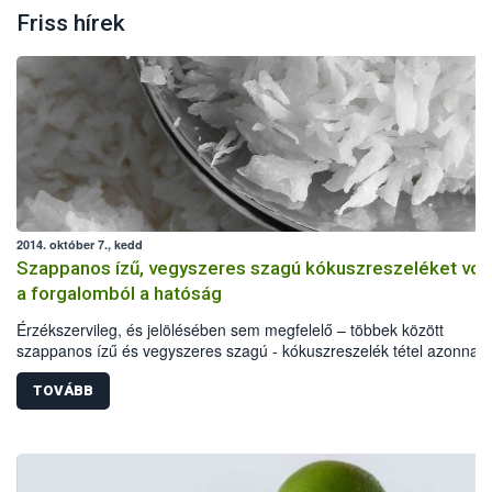
Friss hírek
2014. október 7., kedd
Szappanos ízű, vegyszeres szagú kókuszreszeléket vont
a forgalomból a hatóság
Érzékszervileg, és jelölésében sem megfelelő – többek között
szappanos ízű és vegyszeres szagú - kókuszreszelék tétel azonnali
hatályú visszahívását rendelte el az élelmiszerlánc felügyeleti hatós
minőségi problémákon túl a Lacikonyha Magyarország Kft. által
TOVÁBB
forgalmazott, 2014. november 25-i minőség megőrzési idejű termék
egy allergén anyag feltüntetését is elmulasztották.