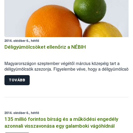
2014. október 6., hétfő
Déligyümölcsöket ellenőriz a NÉBIH
Magyarországon szeptember végétől március közepéig tart a
déligyümölcsök szezonja. Figyelembe véve, hogy a déligyümölcsök
minősége a szezon kezdeti szakaszában nem mindig kielégítő, Dr.
Fazekas Sándor földművelésügyi miniszter elrendelte, hogy a hatós
TOVÁBB
kiemelten ellenőrizze e termékek minőségét. Az ellenőrzések során 
hatóság elsősorban a citrusféléket (mandarin, narancs, grépfrút), az
avokádót és a kereskedők polcain egyre nagyobb mennyiségben
megjelenő egzotikus gyümölcsöket (mangó, ananász) vizsgálja. Az
intézkedés fontosságát jelzi, hogy hazánkban az egy főre eső évi
2014. október 6., hétfő
déligyümölcs-fogyasztás közel 12 kilogramm.
135 millió forintos bírság és a működési engedély
azonnali visszavonása egy galamboki vágóhídnál