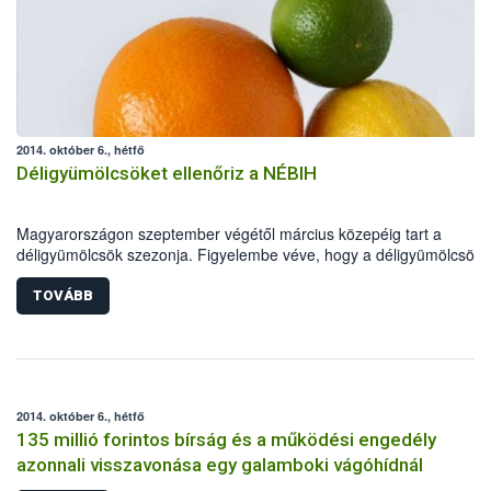
2014. október 6., hétfő
Déligyümölcsöket ellenőriz a NÉBIH
Magyarországon szeptember végétől március közepéig tart a
déligyümölcsök szezonja. Figyelembe véve, hogy a déligyümölcsök
minősége a szezon kezdeti szakaszában nem mindig kielégítő, Dr.
Fazekas Sándor földművelésügyi miniszter elrendelte, hogy a hatós
TOVÁBB
kiemelten ellenőrizze e termékek minőségét. Az ellenőrzések során 
hatóság elsősorban a citrusféléket (mandarin, narancs, grépfrút), az
avokádót és a kereskedők polcain egyre nagyobb mennyiségben
megjelenő egzotikus gyümölcsöket (mangó, ananász) vizsgálja. Az
intézkedés fontosságát jelzi, hogy hazánkban az egy főre eső évi
2014. október 6., hétfő
déligyümölcs-fogyasztás közel 12 kilogramm.
135 millió forintos bírság és a működési engedély
azonnali visszavonása egy galamboki vágóhídnál