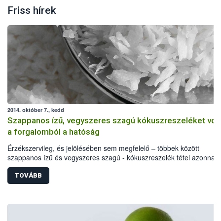
Friss hírek
2014. október 7., kedd
Szappanos ízű, vegyszeres szagú kókuszreszeléket vont
a forgalomból a hatóság
Érzékszervileg, és jelölésében sem megfelelő – többek között
szappanos ízű és vegyszeres szagú - kókuszreszelék tétel azonnali
hatályú visszahívását rendelte el az élelmiszerlánc felügyeleti hatós
minőségi problémákon túl a Lacikonyha Magyarország Kft. által
TOVÁBB
forgalmazott, 2014. november 25-i minőség megőrzési idejű termék
egy allergén anyag feltüntetését is elmulasztották.