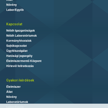
Növény
Labor/Egyéb
Kapcsolat
Nébih Igazgatóságok
Nébih Laboratóriumok
Kormányhivatalok
Sajtókapcsolat
Ügyfélszolgálat
Hatósági jogsegély
Élelmiszermentő Központ
Hírlevél feliratkozás
Gyakori kérdések
Élelmiszer
Állat
Növény
Laboratóriumok
Labor/Egyéb