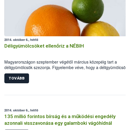
2014. október 6., hétfő
Déligyümölcsöket ellenőriz a NÉBIH
Magyarországon szeptember végétől március közepéig tart a
déligyümölcsök szezonja. Figyelembe véve, hogy a déligyümölcsök
minősége a szezon kezdeti szakaszában nem mindig kielégítő, Dr.
Fazekas Sándor földművelésügyi miniszter elrendelte, hogy a hatós
TOVÁBB
kiemelten ellenőrizze e termékek minőségét. Az ellenőrzések során 
hatóság elsősorban a citrusféléket (mandarin, narancs, grépfrút), az
avokádót és a kereskedők polcain egyre nagyobb mennyiségben
megjelenő egzotikus gyümölcsöket (mangó, ananász) vizsgálja. Az
intézkedés fontosságát jelzi, hogy hazánkban az egy főre eső évi
2014. október 6., hétfő
déligyümölcs-fogyasztás közel 12 kilogramm.
135 millió forintos bírság és a működési engedély
azonnali visszavonása egy galamboki vágóhídnál