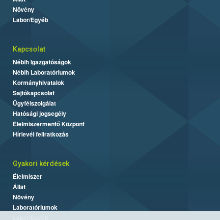
Növény
Labor/Egyéb
Kapcsolat
Nébih Igazgatóságok
Nébih Laboratóriumok
Kormányhivatalok
Sajtókapcsolat
Ügyfélszolgálat
Hatósági jogsegély
Élelmiszermentő Központ
Hírlevél feliratkozás
Gyakori kérdések
Élelmiszer
Állat
Növény
Laboratóriumok
Labor/Egyéb