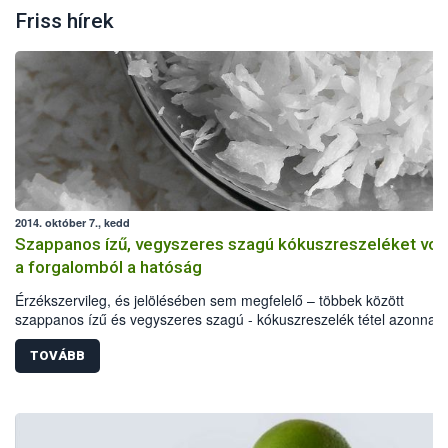
Friss hírek
2014. október 7., kedd
Szappanos ízű, vegyszeres szagú kókuszreszeléket vont
a forgalomból a hatóság
Érzékszervileg, és jelölésében sem megfelelő – többek között
szappanos ízű és vegyszeres szagú - kókuszreszelék tétel azonnali
hatályú visszahívását rendelte el az élelmiszerlánc felügyeleti hatós
minőségi problémákon túl a Lacikonyha Magyarország Kft. által
TOVÁBB
forgalmazott, 2014. november 25-i minőség megőrzési idejű termék
egy allergén anyag feltüntetését is elmulasztották.