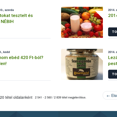
0., szerda
2014. 
tokat tesztelt és
2014
a NÉBIH
TO
., kedd
2014. 
inom ebéd 420 Ft-ból?
Lezá
en!
pest
kivi
TO
← Els
20 tétel oldalanként
2 541 - 2 560 / 2 839 tétel megjelenítése.