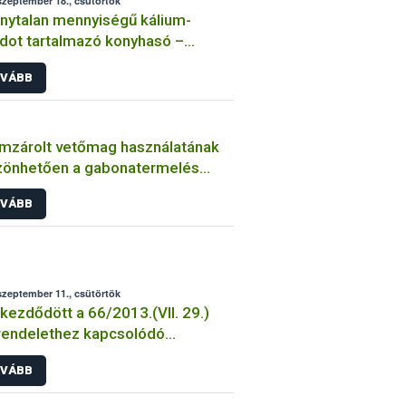
szeptember 18., csütörtök
nytalan mennyiségű kálium-
idot tartalmazó konyhasó –
miszerbiztonsági vonatkozások
VÁBB
mzárolt vetőmag használatának
zönhetően a gabonatermelés
il ágazata hazánk
VÁBB
őgazdaságának
szeptember 11., csütörtök
ezdődött a 66/2013.(VII. 29.)
rendelethez kapcsolódó
gatási határozatok postázása.
VÁBB