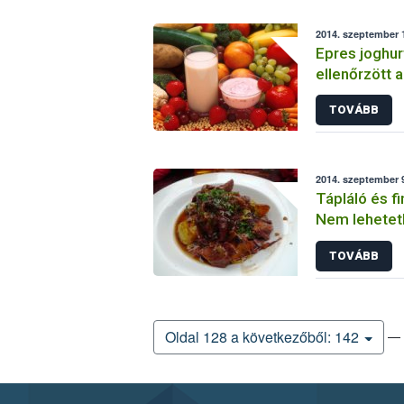
2014. szeptember 1
Epres joghur
ellenőrzött 
TOVÁBB
2014. szeptember 9
Tápláló és f
Nem lehetetl
TOVÁBB
— 
Oldal 128 a következőből: 142