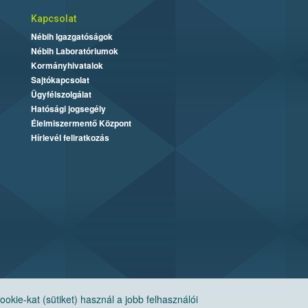
Kapcsolat
Nébih Igazgatóságok
Nébih Laboratóriumok
Kormányhivatalok
Sajtókapcsolat
Ügyfélszolgálat
Hatósági jogsegély
Élelmiszermentő Központ
Hírlevél feliratkozás
ie-kat (sütiket) használ a jobb felhasználói