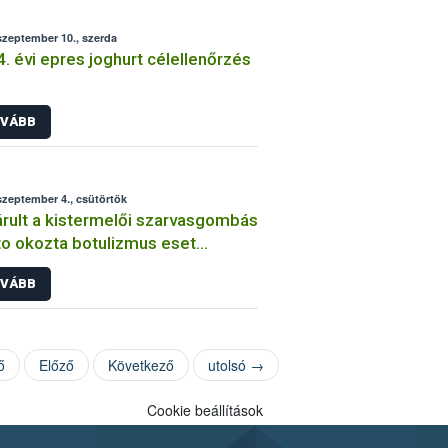
szeptember 10., szerda
. évi epres joghurt célellenőrzés
VÁBB
szeptember 4., csütörtök
rult a kistermelői szarvasgombás
o okozta botulizmus eset
zsgálása
VÁBB
ő
Előző
Következő
utolsó →
Cookie beállítások