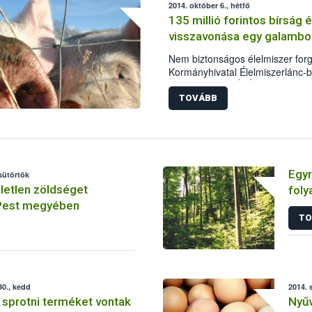
2014. október 6., hétfő
megjelenő egzotikus gyümölcsök
135 millió forintos bírság
intézkedés fontosságát jelzi, ho
visszavonása egy galambok
déligyümölcs-fogyasztás közel 1
Nem biztonságos élelmiszer for
Kormányhivatal Élelmiszerlánc-b
Igazgatósága (ÉbÁI) azonnali hat
vállalkozó által Galambok, Hegya
TOVÁBB
engedélyezési számú sertésvág
Egyr
csütörtök
öletlen zöldséget
foly
 Pest megyében
TO
0., kedd
2014. 
sprotni terméket vontak
Nyűv