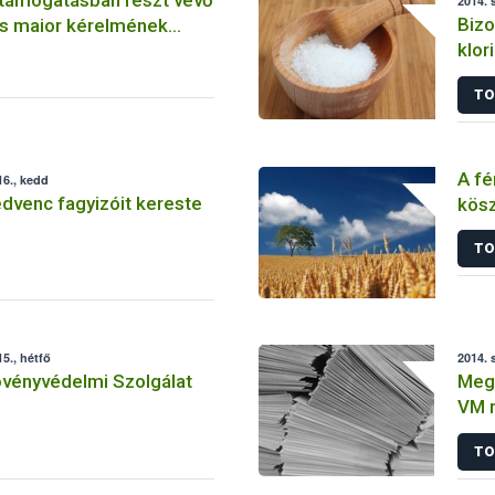
2014. 
Bizo
s maior kérelmének
klor
élel
TO
A fé
6., kedd
dvenc fagyizóit kereste
kös
stab
TO
mez
5., hétfő
2014. 
övényvédelmi Szolgálat
Megk
VM 
támo
TO