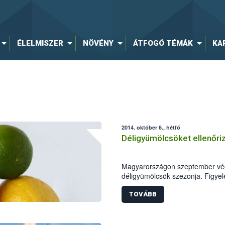
ÉLELMISZER
NÖVÉNY
ÁTFOGÓ TÉMÁK
KA
2014. október 6., hétfő
Déligyümölcsöket ellenőri
Magyarországon szeptember végé
déligyümölcsök szezonja. Figye
minősége a szezon kezdeti szak
Fazekas Sándor földművelésügyi 
TOVÁBB
kiemelten ellenőrizze e terméke
hatóság elsősorban a citrusfélék
avokádót és a kereskedők polc