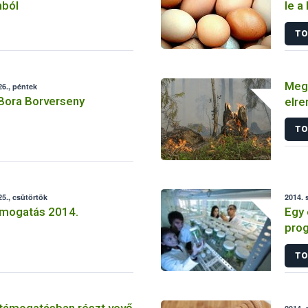
mból
le a
TO
Megy
6., péntek
 Bora Borverseny
elre
TO
5., csütörtök
2014. 
mogatás 2014.
Egy 
prog
nél i
TO
 támogatásban részt vevő