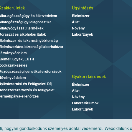
Szakterületek
Ügyintézés
Állat-egészségügy és állatvédelem
Élelmiszer
Állategészségügyi diagnosztika
Állat
Állatgyógyászati termékek
Növény
Borászat és alkoholos italok
Labor/Egyéb
Élelmiszer- és takarmánybiztonság
Élelmiszerlánc-biztonsági laborhálózat
Járványvédelem
Kiemelt ügyek, EUTR
Kockázatkezelés
Mezőgazdasági genetikai erőforrások
Gyakori kérdések
Növényvédelem
Nyilvántartási és Felügyeleti Díj
Élelmiszer
Rendszerszervezés és felügyelet
Állat
Termékpálya-ellenőrzés
Növény
Laboratóriumok
Labor/Egyéb
, hogyan gondoskodunk személyes adatai védelméről. Weboldalunk cook