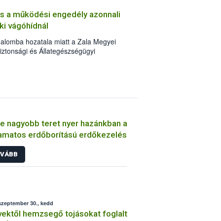
et (mangó, ananász) vizsgálja. Az
 és a működési engedély azonnali
gy hazánkban az egy főre eső évi
i vágóhídnál
2 kilogramm.
galomba hozatala miatt a Zala Megyei
iztonsági és Állategészségügyi
állyal visszavonta Farkas Zsolt egyéni
lja u. 30/A alatt működtetett, HU-618
óhíd működési engedélyét.
e nagyobb teret nyer hazánkban a
amatos erdőborítású erdőkezelés
VÁBB
szeptember 30., kedd
ektől hemzsegő tojásokat foglalt