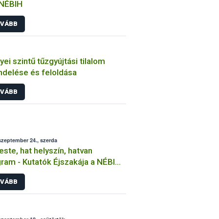
 NÉBIH
VÁBB
ei szintű tűzgyújtási tilalom
ndelése és feloldása
VÁBB
szeptember 24., szerda
este, hat helyszín, hatvan
ram - Kutatók Éjszakája a NÉBIH-
s
VÁBB