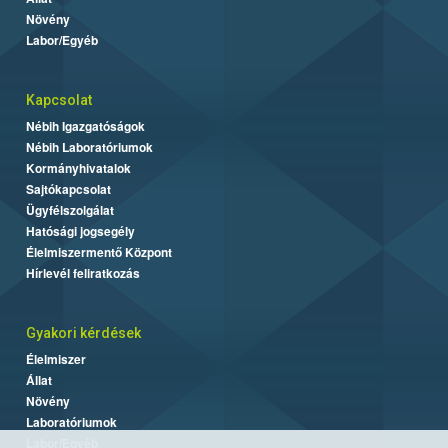
Növény
Labor/Egyéb
Kapcsolat
Nébih Igazgatóságok
Nébih Laboratóriumok
Kormányhivatalok
Sajtókapcsolat
Ügyfélszolgálat
Hatósági jogsegély
Élelmiszermentő Központ
Hírlevél feliratkozás
Gyakori kérdések
Élelmiszer
Állat
Növény
Laboratóriumok
Labor/Egyéb