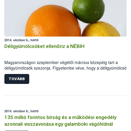
2014. október 6., hétfő
Déligyümölcsöket ellenőriz a NÉBIH
Magyarországon szeptember végétől március közepéig tart a
déligyümölcsök szezonja. Figyelembe véve, hogy a déligyümölcsök
minősége a szezon kezdeti szakaszában nem mindig kielégítő, Dr.
Fazekas Sándor földművelésügyi miniszter elrendelte, hogy a hatós
TOVÁBB
kiemelten ellenőrizze e termékek minőségét. Az ellenőrzések során 
hatóság elsősorban a citrusféléket (mandarin, narancs, grépfrút), az
avokádót és a kereskedők polcain egyre nagyobb mennyiségben
megjelenő egzotikus gyümölcsöket (mangó, ananász) vizsgálja. Az
intézkedés fontosságát jelzi, hogy hazánkban az egy főre eső évi
2014. október 6., hétfő
déligyümölcs-fogyasztás közel 12 kilogramm.
135 millió forintos bírság és a működési engedély
azonnali visszavonása egy galamboki vágóhídnál