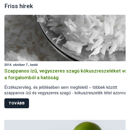
Friss hírek
2014. október 7., kedd
Szappanos ízű, vegyszeres szagú kókuszreszeléket vont
a forgalomból a hatóság
Érzékszervileg, és jelölésében sem megfelelő – többek között
szappanos ízű és vegyszeres szagú - kókuszreszelék tétel azonnali
hatályú visszahívását rendelte el az élelmiszerlánc felügyeleti hatós
minőségi problémákon túl a Lacikonyha Magyarország Kft. által
TOVÁBB
forgalmazott, 2014. november 25-i minőség megőrzési idejű termék
egy allergén anyag feltüntetését is elmulasztották.