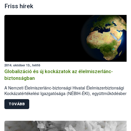
Friss hírek
2014. október 13., hétfő
Globalizáció és új kockázatok az élelmiszerlánc-
biztonságban
A Nemzeti Élelmiszerlánc-biztonsági Hivatal Élelmiszerbiztonsági
Kockázatértékelési Igazgatósága (NÉBIH-ÉKI), együttműködésben 
Európai Élelmiszerbiztonsági Hivatallal (EFSA) konferenciát rendez 
globalizáció élelmiszerbiztonságra gyakorolt hatásainak megvitatásá
TOVÁBB
A rendezvényen neves szakemberek, többek közt az EFSA, a WHO,
FAO, valamint a NÉBIH munkatársai mutatják be és elemzik az új, ill
újonnan előtérbe kerülő kockázatokat. A konferencián
szinkrontolmácsolás biztosított.