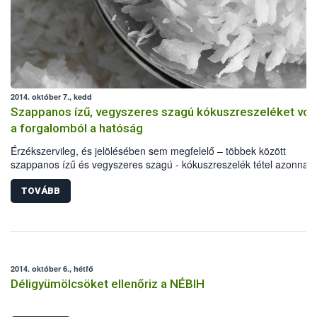
2014. október 7., kedd
Szappanos ízű, vegyszeres szagú kókuszreszeléket vont
a forgalomból a hatóság
Érzékszervileg, és jelölésében sem megfelelő – többek között
szappanos ízű és vegyszeres szagú - kókuszreszelék tétel azonnali
hatályú visszahívását rendelte el az élelmiszerlánc felügyeleti hatós
minőségi problémákon túl a Lacikonyha Magyarország Kft. által
TOVÁBB
forgalmazott, 2014. november 25-i minőség megőrzési idejű termék
egy allergén anyag feltüntetését is elmulasztották.
2014. október 6., hétfő
Déligyümölcsöket ellenőriz a NÉBIH