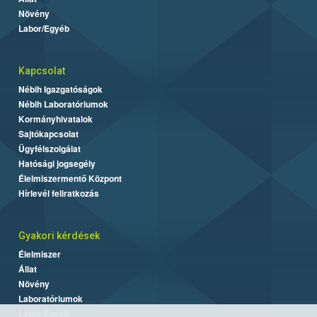
Növény
Labor/Egyéb
Kapcsolat
Nébih Igazgatóságok
Nébih Laboratóriumok
Kormányhivatalok
Sajtókapcsolat
Ügyfélszolgálat
Hatósági jogsegély
Élelmiszermentő Központ
Hírlevél feliratkozás
Gyakori kérdések
Élelmiszer
Állat
Növény
Laboratóriumok
Labor/Egyéb