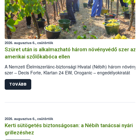
2026. augusztus 6., csütörtök
Szüret után is alkalmazható három növényvédő szer az
amerikai szőlőkabóca ellen
A Nemzeti Élelmiszerlánc-biztonsági Hivatal (Nébih) három növény
szer – Decis Forte, Klartan 24 EW, Oroganic – engedélyokiratát
módosította, így azok a szüretet követően, egészen a vesszőérettsé
(BBCH 91) stádiumáig felhasználhatóak a szőlőben. A kiterjesztések
TOVÁBB
célja, hogy a korai érésű szőlőkben is legyen lehetőség a károsító el
további védekezésre. Az Oroganic készítmény kis kiszerelésben kisk
felhasználók számára is elérhető és ökológiai termesztésben is
engedélyezett.
2026. augusztus 6., csütörtök
Kerti sütögetés biztonságosan: a Nébih tanácsai nyári
grillezéshez