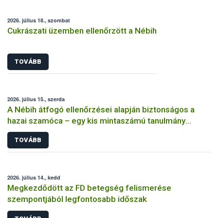
2026. július 18., szombat
Cukrászati üzemben ellenőrzött a Nébih
TOVÁBB
2026. július 15., szerda
A Nébih átfogó ellenőrzései alapján biztonságos a
hazai szamóca – egy kis mintaszámú tanulmány
indokolatlan aggodalmat kelthet
TOVÁBB
2026. július 14., kedd
Megkezdődött az FD betegség felismerése
szempontjából legfontosabb időszak