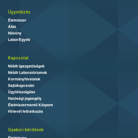
Ügyintézés
Élelmiszer
Állat
Növény
Labor/Egyéb
Kapcsolat
Nébih Igazgatóságok
Nébih Laboratóriumok
Kormányhivatalok
Sajtókapcsolat
Ügyfélszolgálat
Hatósági jogsegély
Élelmiszermentő Központ
Hírlevél feliratkozás
Gyakori kérdések
Élelmiszer