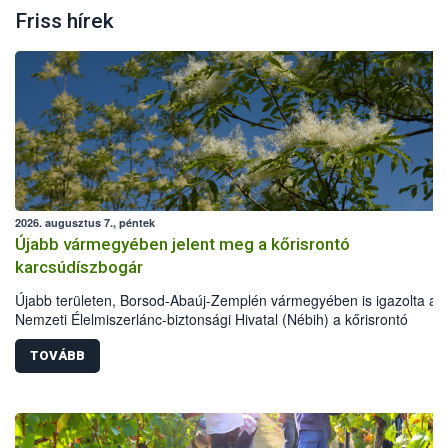
Friss hírek
2026. augusztus 7., péntek
Újabb vármegyében jelent meg a kőrisrontó
karcsúdíszbogár
Újabb területen, Borsod-Abaúj-Zemplén vármegyében is igazolta a
Nemzeti Élelmiszerlánc-biztonsági Hivatal (Nébih) a kőrisrontó
karcsúdíszbogár (Agrilus planipennis) jelenlétét. A kártevőt nem csa
színcsapdában találták meg, de már fertőzött fában is azonosították
TOVÁBB
növényvédelmi szakemberek folytatják az intenzív felderítést, emelle
intézkedéseket a szlovák hatósággal is összehangolják a terjedés
megállítása érdekében.