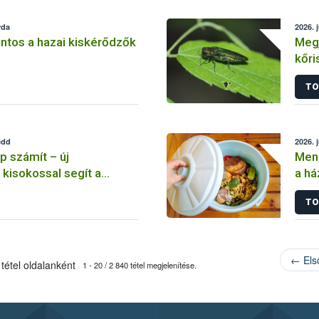
rda
2026. j
ntos a hazai kiskérődzők
Megj
kőri
TO
edd
2026. 
 számít – új
Menn
 kisokossal segít a
a há
program
felm
TO
← Els
tétel oldalanként
1 - 20 / 2 840 tétel megjelenítése.