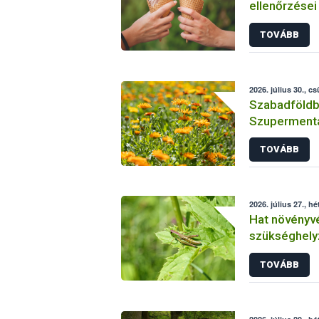
ellenőrzései
eredmények
TOVÁBB
2026. július 30., c
Szabadföldbe
Szupermenta
körömvirág
TOVÁBB
2026. július 27., hé
Hat növényv
szükséghelyz
elleni véde
TOVÁBB