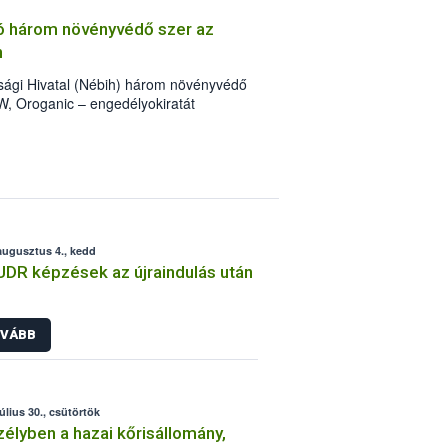
tó három növényvédő szer az
n
nsági Hivatal (Nébih) három növényvédő
EW, Oroganic – engedélyokiratát
t követően, egészen a vesszőérettség
hatóak a szőlőben. A kiterjesztések
en is legyen lehetőség a károsító elleni
c készítmény kis kiszerelésben kiskerti
 és ökológiai termesztésben is
augusztus 4., kedd
UDR képzések az újraindulás után
VÁBB
július 30., csütörtök
élyben a hazai kőrisállomány,