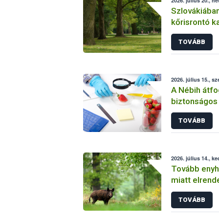
2026. július 20., hé
Szlovákiában
kőrisrontó k
TOVÁBB
2026. július 15., sz
A Nébih átfo
biztonságos
kis mintasz
TOVÁBB
indokolatlan
2026. július 14., k
Tovább enyh
miatt elrend
TOVÁBB