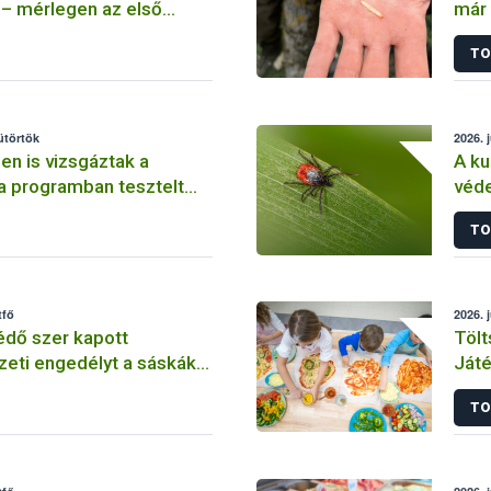
 – mérlegen az első
már 
sza
TO
sütörtök
2026. j
n is vizsgáztak a
A ku
 programban tesztelt
véd
-vetőmagok
figy
TO
tfő
2026. j
édő szer kapott
Tölt
eti engedélyt a sáskák
Játé
kezéshez
prog
TO