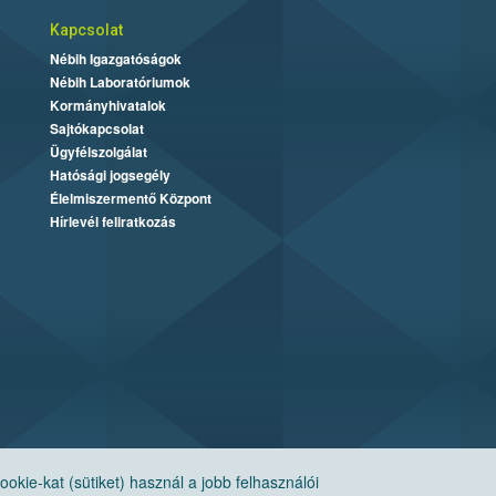
Kapcsolat
Nébih Igazgatóságok
Nébih Laboratóriumok
Kormányhivatalok
Sajtókapcsolat
Ügyfélszolgálat
Hatósági jogsegély
Élelmiszermentő Központ
Hírlevél feliratkozás
ie-kat (sütiket) használ a jobb felhasználói