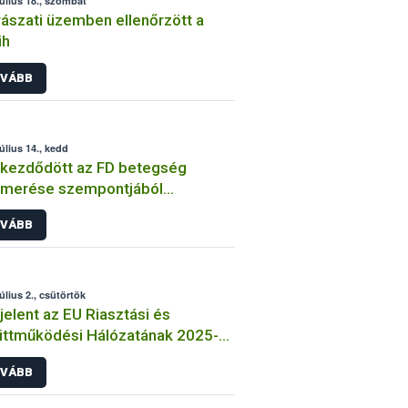
július 18., szombat
ászati üzemben ellenőrzött a
ih
VÁBB
július 14., kedd
kezdődött az FD betegség
smerése szempontjából
ontosabb időszak
VÁBB
úlius 2., csütörtök
elent az EU Riasztási és
ttműködési Hálózatának 2025-
vösszefoglalója
VÁBB