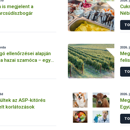
tfő
2026. 
 is megjelent a
Cukr
arcsúdíszbogár
Néb
TO
erda
2026. 
gó ellenőrzései alapján
Meg
 a hazai szamóca – egy
feli
ámú tanulmány
legf
TO
 aggodalmat kelthet
edd
2026. j
ültek az ASP-kitörés
Megj
elt korlátozások
Együ
ös é
TO