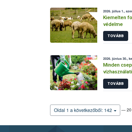
2026. július 1., sze
Kiemelten fo
védelme
TOVÁBB
2026. június 30., k
Minden csepp
vízhasználati
Kertművelő 
TOVÁBB
— 20 
Oldal 1 a következőből: 142