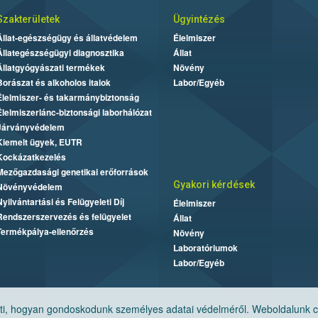
Szakterületek
Ügyintézés
Állat-egészségügy és állatvédelem
Élelmiszer
Állategészségügyi diagnosztika
Állat
Állatgyógyászati termékek
Növény
Borászat és alkoholos italok
Labor/Egyéb
Élelmiszer- és takarmánybiztonság
Élelmiszerlánc-biztonsági laborhálózat
Járványvédelem
Kiemelt ügyek, EUTR
Kockázatkezelés
Mezőgazdasági genetikai erőforrások
Gyakori kérdések
Növényvédelem
Nyilvántartási és Felügyeleti Díj
Élelmiszer
Rendszerszervezés és felügyelet
Állat
Termékpálya-ellenőrzés
Növény
Laboratóriumok
Labor/Egyéb
, hogyan gondoskodunk személyes adatai védelméről. Weboldalunk cook