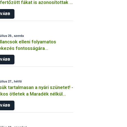
fertőzött fákat is azonosítottak a
kemberek
VÁBB
úlius 29., szerda
llancsok elleni folyamatos
ekezés fontosságára
elmeztet a Nébih
VÁBB
úlius 27., hétfő
sük tartalmasan a nyári szünetet! -
kos ötletek a Maradék nélkül
ramtól
VÁBB