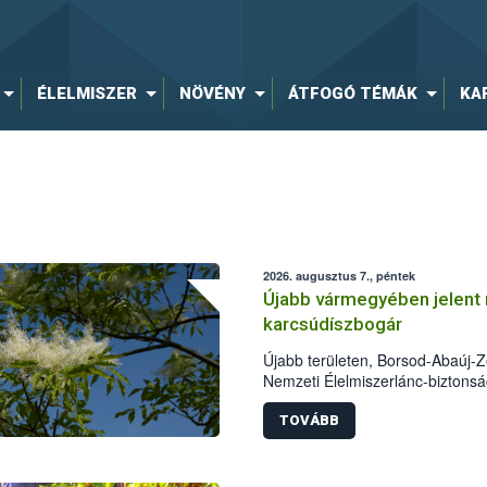
ÉLELMISZER
NÖVÉNY
ÁTFOGÓ TÉMÁK
KA
2026. augusztus 7., péntek
Újabb vármegyében jelent 
karcsúdíszbogár
Újabb területen, Borsod-Abaúj-
Nemzeti Élelmiszerlánc-biztonság
karcsúdíszbogár (Agrilus planipe
színcsapdában találták meg, de m
TOVÁBB
növényvédelmi szakemberek folyta
intézkedéseket a szlovák hatósá
megállítása érdekében.