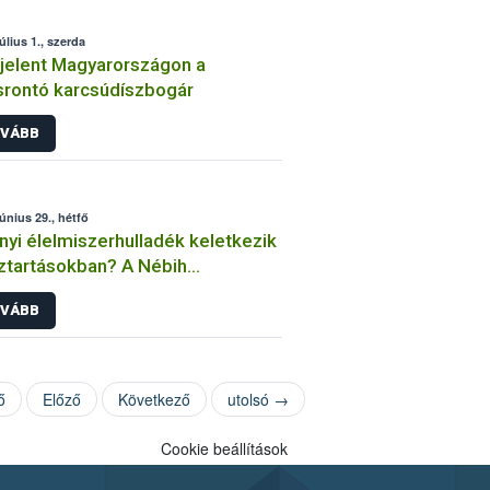
úlius 1., szerda
elent Magyarországon a
srontó karcsúdíszbogár
VÁBB
június 29., hétfő
yi élelmiszerhulladék keletkezik
ztartásokban? A Nébih
éréséből kiderül
VÁBB
ő
Előző
Következő
utolsó →
Cookie beállítások