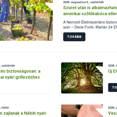
2026. augusztus 6., csütörtök
Szüret után is alkalmazha
amerikai szőlőkabóca elle
A Nemzeti Élelmiszerlánc-bizto
szer – Decis Forte, Klartan 24 
módosította, így azok a szürete
(BBCH 91) stádiumáig felhasznál
TOVÁBB
célja, hogy a korai érésű szőlőkb
további védekezésre. Az Orogani
felhasználók számára is elérhető
engedélyezett.
, csütörtök
2026. 
tés biztonságosan: a
Új E
ai nyári grillezéshez
TO
, hétfő
2026. 
 zajlanak a Nébih nyári
Vesz