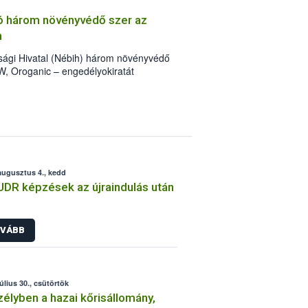
tó három növényvédő szer az
n
nsági Hivatal (Nébih) három növényvédő
EW, Oroganic – engedélyokiratát
t követően, egészen a vesszőérettség
hatóak a szőlőben. A kiterjesztések
en is legyen lehetőség a károsító elleni
c készítmény kis kiszerelésben kiskerti
 és ökológiai termesztésben is
augusztus 4., kedd
UDR képzések az újraindulás után
VÁBB
július 30., csütörtök
élyben a hazai kőrisállomány,