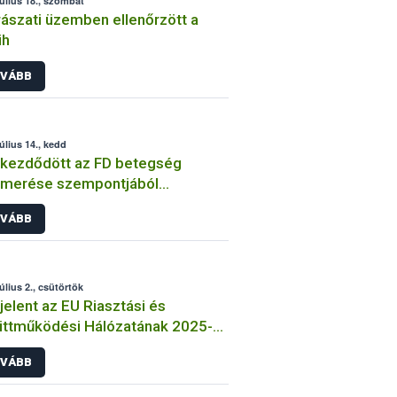
július 18., szombat
ászati üzemben ellenőrzött a
ih
VÁBB
július 14., kedd
kezdődött az FD betegség
smerése szempontjából
ontosabb időszak
VÁBB
úlius 2., csütörtök
elent az EU Riasztási és
ttműködési Hálózatának 2025-
vösszefoglalója
VÁBB