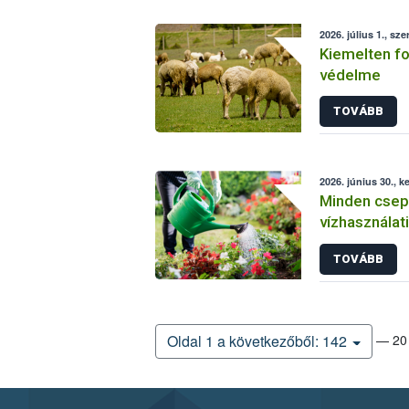
2026. július 1., sze
Kiemelten fo
védelme
TOVÁBB
2026. június 30., k
Minden csepp
vízhasználati
Kertművelő 
TOVÁBB
— 20 
Oldal 1 a következőből: 142