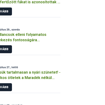
fertőzött fákat is azonosítottak a
kemberek
VÁBB
úlius 29., szerda
llancsok elleni folyamatos
ekezés fontosságára
elmeztet a Nébih
VÁBB
úlius 27., hétfő
sük tartalmasan a nyári szünetet! -
kos ötletek a Maradék nélkül
ramtól
VÁBB