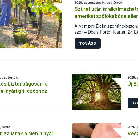
2026. augusztus 6., csütörtök
Szüret után is alkalmazha
amerikai szőlőkabóca elle
A Nemzeti Élelmiszerlánc-bizto
szer – Decis Forte, Klartan 24 
módosította, így azok a szürete
(BBCH 91) stádiumáig felhasznál
TOVÁBB
célja, hogy a korai érésű szőlőkb
további védekezésre. Az Orogani
felhasználók számára is elérhető
engedélyezett.
, csütörtök
2026. 
tés biztonságosan: a
Új E
ai nyári grillezéshez
TO
, hétfő
2026. 
 zajlanak a Nébih nyári
Vesz