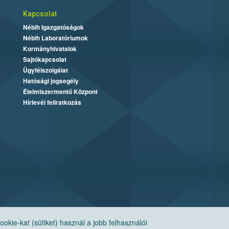
Kapcsolat
Nébih Igazgatóságok
Nébih Laboratóriumok
Kormányhivatalok
Sajtókapcsolat
Ügyfélszolgálat
Hatósági jogsegély
Élelmiszermentő Központ
Hírlevél feliratkozás
ie-kat (sütiket) használ a jobb felhasználói