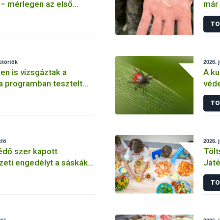
 – mérlegen az első
már 
sza
TO
sütörtök
2026. j
n is vizsgáztak a
A ku
 programban tesztelt
véd
-vetőmagok
figy
TO
tfő
2026. j
édő szer kapott
Tölt
eti engedélyt a sáskák
Játé
kezéshez
prog
TO