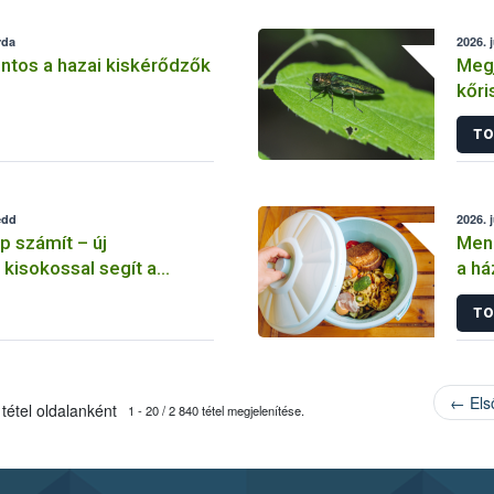
rda
2026. j
ntos a hazai kiskérődzők
Megj
kőri
TO
edd
2026. 
 számít – új
Menn
 kisokossal segít a
a há
program
felm
TO
← Els
tétel oldalanként
1 - 20 / 2 840 tétel megjelenítése.