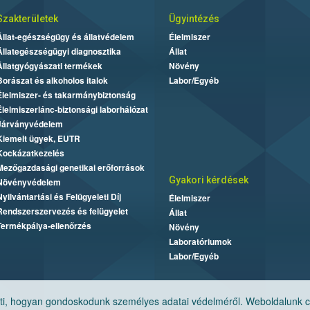
Szakterületek
Ügyintézés
Állat-egészségügy és állatvédelem
Élelmiszer
Állategészségügyi diagnosztika
Állat
Állatgyógyászati termékek
Növény
Borászat és alkoholos italok
Labor/Egyéb
Élelmiszer- és takarmánybiztonság
Élelmiszerlánc-biztonsági laborhálózat
Járványvédelem
Kiemelt ügyek, EUTR
Kockázatkezelés
Mezőgazdasági genetikai erőforrások
Gyakori kérdések
Növényvédelem
Nyilvántartási és Felügyeleti Díj
Élelmiszer
Rendszerszervezés és felügyelet
Állat
Termékpálya-ellenőrzés
Növény
Laboratóriumok
Labor/Egyéb
, hogyan gondoskodunk személyes adatai védelméről. Weboldalunk cook