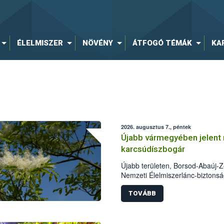
ÉLELMISZER
NÖVÉNY
ÁTFOGÓ TÉMÁK
KA
2026. augusztus 7., péntek
Újabb vármegyében jelent 
karcsúdíszbogár
Újabb területen, Borsod-Abaúj-
Nemzeti Élelmiszerlánc-biztonság
karcsúdíszbogár (Agrilus planipe
színcsapdában találták meg, de m
TOVÁBB
növényvédelmi szakemberek folyta
intézkedéseket a szlovák hatósá
megállítása érdekében.