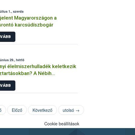
úlius 1., szerda
elent Magyarországon a
srontó karcsúdíszbogár
VÁBB
június 29., hétfő
yi élelmiszerhulladék keletkezik
ztartásokban? A Nébih
éréséből kiderül
VÁBB
ő
Előző
Következő
utolsó →
Cookie beállítások