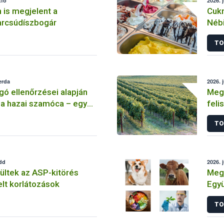
tfő
2026. 
 is megjelent a
Cukr
arcsúdíszbogár
Néb
TO
erda
2026. 
gó ellenőrzései alapján
Meg
 a hazai szamóca – egy
feli
ámú tanulmány
legf
TO
 aggodalmat kelthet
edd
2026. j
ültek az ASP-kitörés
Megj
elt korlátozások
Együ
ös é
TO