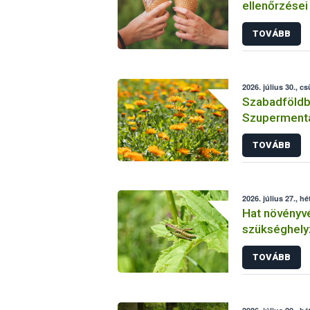
ellenőrzései
eredmények
TOVÁBB
2026. július 30., c
Szabadföldbe
Szupermenta
körömvirág
TOVÁBB
2026. július 27., hé
Hat növényv
szükséghelyz
elleni véde
TOVÁBB