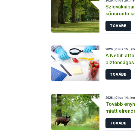
2026. július 20., hé
Szlovákiában
kőrisrontó k
TOVÁBB
2026. július 15., sz
A Nébih átfo
biztonságos
kis mintasz
TOVÁBB
indokolatlan
2026. július 14., k
Tovább enyh
miatt elrend
TOVÁBB