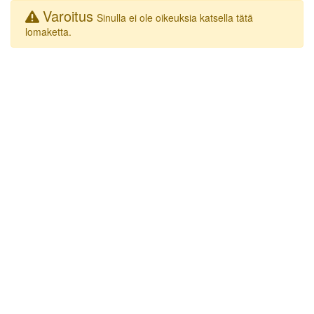
Varoitus
Sinulla ei ole oikeuksia katsella tätä
lomaketta.