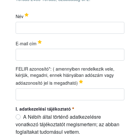
Név
A Nemzeti Élelmiszerlánc-biztonsági Hivatal Mezőgazdasági Gen
IDŐPONT: 2026. június 11.
HELYSZÍN: Nébih Növényfajta-kísérleti Állomás, Tordas 2463
Név
Pakollinen
E-mail cím
E-mail cím
Pakollinen
FELIR azonosító*: ( amennyiben rendelkezik vele,
kérjük, megadni, ennek hiányában adószám vagy
adóazonosító jel is megadható)
FELIR azonosító*: ( amennyiben rendelkezik vele, kérjük, me
I. adatkezelési tájékoztató
A Nébih által történő adatkezelésre
vonatkozó tájékoztatót megismertem; az abban
foglaltakat tudomásul vettem.
I. adatkezelési tájékoztató
Pakollinen