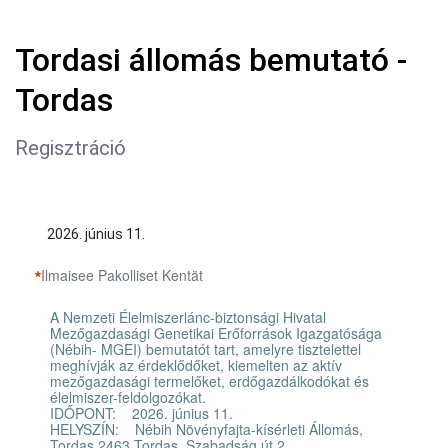
Tordasi állomás bemutató -
Tordas
Regisztráció
2026. június 11.
Ilmaisee Pakolliset Kentät
A Nemzeti Élelmiszerlánc-biztonsági Hivatal
Mezőgazdasági Genetikai Erőforrások Igazgatósága
(Nébih- MGEI) bemutatót tart, amelyre tisztelettel
meghívják az érdeklődőket, kiemelten az aktív
mezőgazdasági termelőket, erdőgazdálkodókat és
élelmiszer-feldolgozókat.
IDŐPONT: 2026. június 11.
HELYSZÍN: Nébih Növényfajta-kísérleti Állomás,
Tordas 2463 Tordas, Szabadság út 2.