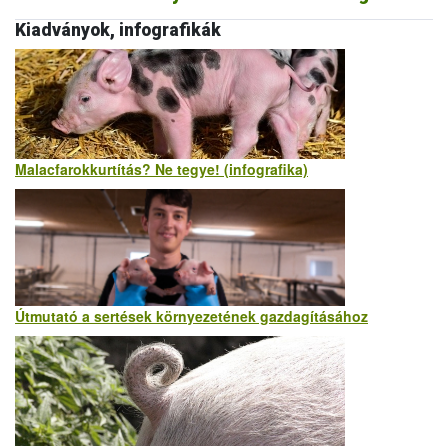
Kiadványok, infografikák
Malacfarokkurtítás? Ne tegye! (infografika)
Útmutató a sertések környezetének gazdagításához