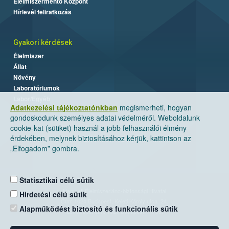
Élelmiszermentő Központ
Hírlevél feliratkozás
Gyakori kérdések
Élelmiszer
Állat
Növény
Laboratóriumok
Labor/Egyéb
Adatkezelési tájékoztatónkban
megismerheti, hogyan
gondoskodunk személyes adatai védelméről. Weboldalunk
cookie-kat (sütiket) használ a jobb felhasználói élmény
érdekében, melynek biztosításához kérjük, kattintson az
„Elfogadom” gombra.
Statisztikai célú sütik
Nemzeti Élelmiszerlánc-biztonsági Hivatal
Hirdetési célú sütik
Cím: 1024 Budapest, Keleti Károly utca. 24.
Alapműködést biztosító és funkcionális sütik
Levelezési cím: 1525 Budapest. Pf. 30.