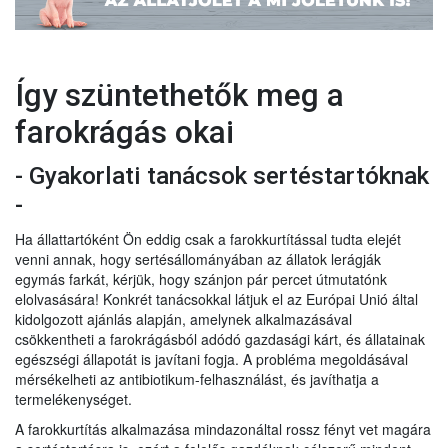
Így szüntethetők meg a
farokrágás okai
- Gyakorlati tanácsok sertéstartóknak
-
Ha állattartóként Ön eddig csak a farokkurtítással tudta elejét
venni annak, hogy sertésállományában az állatok lerágják
egymás farkát, kérjük, hogy szánjon pár percet útmutatónk
elolvasására! Konkrét tanácsokkal látjuk el az Európai Unió által
kidolgozott ajánlás alapján, amelynek alkalmazásával
csökkentheti a farokrágásból adódó gazdasági kárt, és állatainak
egészségi állapotát is javítani fogja. A probléma megoldásával
mérsékelheti az antibiotikum-felhasználást, és javíthatja a
termelékenységet.
A farokkurtítás alkalmazása mindazonáltal rossz fényt vet magára