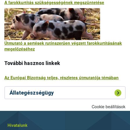
A farokkurtítás szükségességének megszüntetése
Útmutató a sertések rutinszerűen végzett farokkurtításának
megelőzéséhez
További hasznos linkek
Az Európai Bizottság teljes, részletes útmutatója témában
Állategészségügy
Cookie beállítások
Hivatalunk