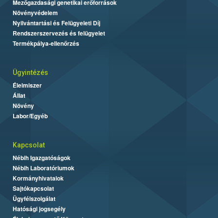
Mezőgazdasági genetikai erőforrások
Növényvédelem
Nyilvántartási és Felügyeleti Díj
Rendszerszervezés és felügyelet
Termékpálya-ellenőrzés
Ügyintézés
Élelmiszer
Állat
Növény
Labor/Egyéb
Kapcsolat
Nébih Igazgatóságok
Nébih Laboratóriumok
Kormányhivatalok
Sajtókapcsolat
Ügyfélszolgálat
Hatósági jogsegély