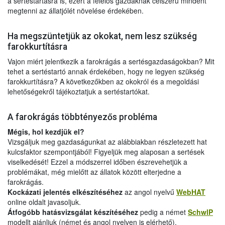
a sertéstartásra is, ezért a felelős gazdáknak célszerű mindent
megtenni az állatjólét növelése érdekében.
Ha megszüntetjük az okokat, nem lesz szükség
farokkurtításra
Vajon miért jelentkezik a farokrágás a sertésgazdaságokban? Mit
tehet a sertéstartó annak érdekében, hogy ne legyen szükség
farokkurtításra? A következőkben az okokról és a megoldási
lehetőségekről tájékoztatjuk a sertéstartókat.
A farokrágás többtényezős probléma
Mégis, hol kezdjük el?
Vizsgáljuk meg gazdaságunkat az alábbiakban részletezett hat
kulcsfaktor szempontjából! Figyeljük meg alaposan a sertések
viselkedését! Ezzel a módszerrel időben észrevehetjük a
problémákat, még mielőtt az állatok között elterjedne a
farokrágás.
Kockázati jelentés elkészítéséhez
az angol nyelvű
WebHAT
online oldalt javasoljuk.
Átfogóbb hatásvizsgálat készítéséhez
pedig a német
SchwlP
modellt ajánljuk (német és angol nyelven is elérhető).