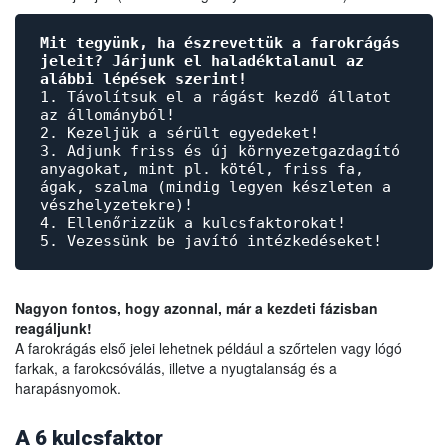
Mit tegyünk, ha észrevettük a farokrágás
jeleit? Járjunk el haladéktalanul az
alábbi lépések szerint!
1. Távolítsuk el a rágást kezdő állatot
az állományból!
2. Kezeljük a sérült egyedeket!
3. Adjunk friss és új környezetgazdagító
anyagokat, mint pl. kötél, friss fa,
ágak, szalma (mindig legyen készleten a
vészhelyzetekre)!
4. Ellenőrizzük a kulcsfaktorokat!
5. Vezessünk be javító intézkedéseket!
Nagyon fontos, hogy azonnal, már a kezdeti fázisban
reagáljunk!
A farokrágás első jelei lehetnek például a szőrtelen vagy lógó
farkak, a farokcsóválás, illetve a nyugtalanság és a
harapásnyomok.
A 6 kulcsfaktor