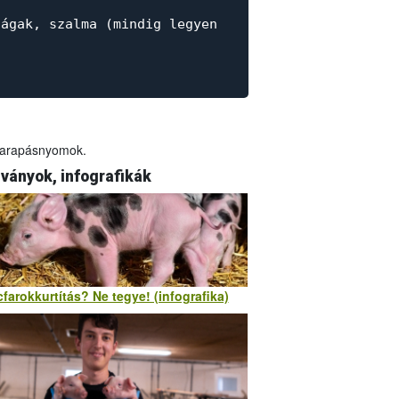
 ágak, szalma (mindig legyen
a harapásnyomok.
ványok, infografikák
farokkurtítás? Ne tegye! (infografika)