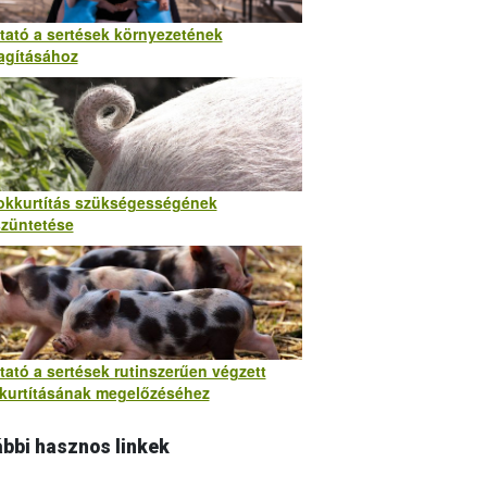
tató a sertések környezetének
agításához
rokkurtítás szükségességének
züntetése
ató a sertések rutinszerűen végzett
kkurtításának megelőzéséhez
bbi hasznos linkek