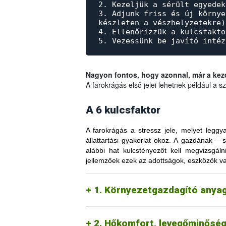
2. Kezeljük a sérült egyedek
3. Adjunk friss és új környe
készleten a vészhelyzetekre)
4. Ellenőrizzük a kulcsfakt
5. Vezessünk be javító intéz
Nagyon fontos, hogy azonnal, már a kezd
A farokrágás első jelei lehetnek például a 
A 6 kulcsfaktor
A farokrágás a stressz jele, melyet leg
állattartási gyakorlat okoz. A gazdának – 
alábbi hat kulcstényezőt kell megvizsgál
A sertést erős veleszületett ösztön hajtj
jellemzőek ezek az adottságok, eszközök va
(turkálás, szaglászás, rágcsálás és hara
kevés az inger körülötte, unatkozik és frus
A sertésállomány számára állandó és megfe
1. Környezetgazdagító anya
törekedjen az optimális hőmérséklet és p
huzatmentes és megfelelő mértékben vilá
figyelembe, frusztrálttá válnak, és farok
2. Hőkomfort, levegőminőség