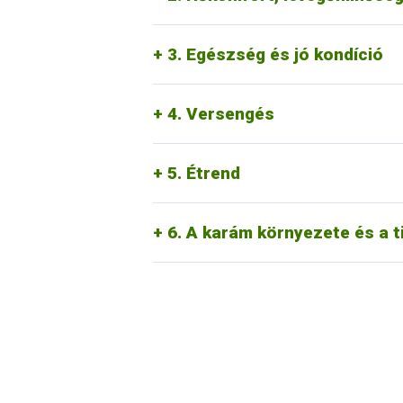
A jó általános egészségi állapot a legme
stresszes sertés.
3. Egészség és jó kondíció
A sertések szeretnek csapatosan, együtt 
helyet és megfelelő mennyiségű tápláléko
élelemhez és helyhez juthat, nem kell ve
4. Versengés
A sertések tápláléka legyen megfelelő k
ásványi anyagokat, rostot és esszenciál
mennyiségű, jó minőségű friss víz is!
5. Étrend
A sertések szeretik a karám különböző r
ürítés). A pihenő- és etetőhely szennye
állatok kényelemérzetét is csökkenti, és 
6. A karám környezete és a 