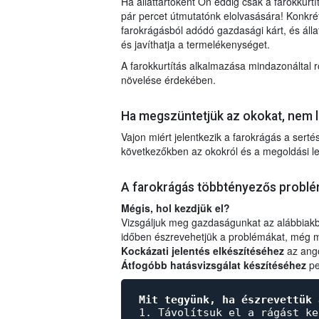
Ha állattartóként Ön eddig csak a farokkurt
pár percet útmutatónk elolvasására! Konkrét
farokrágásból adódó gazdasági kárt, és álla
és javíthatja a termelékenységet.
A farokkurtítás alkalmazása mindazonáltal ro
növelése érdekében.
Ha megszüntetjük az okokat, nem l
Vajon miért jelentkezik a farokrágás a ser
következőkben az okokról és a megoldási leh
A farokrágás többtényezős probl
Mégis, hol kezdjük el?
Vizsgáljuk meg gazdaságunkat az alábbiakba
időben észrevehetjük a problémákat, még mie
Kockázati jelentés elkészítéséhez
az ang
Átfogóbb hatásvizsgálat készítéséhez
pe
Mit tegyünk, ha észrevettük 
1. Távolítsuk el a rágást ke