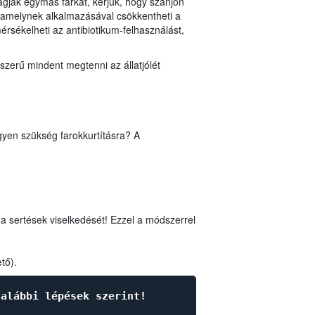
rágják egymás farkát, kérjük, hogy szánjon
n, amelynek alkalmazásával csökkentheti a
érsékelheti az antibiotikum-felhasználást,
lszerű mindent megtenni az állatjólét
gyen szükség farokkurtításra? A
a sertések viselkedését! Ezzel a módszerrel
tő).
 alábbi lépések szerint!