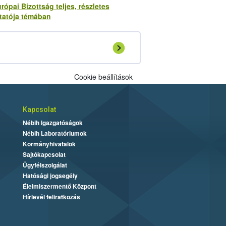
rópai Bizottság teljes, részletes
tatója témában
Cookie beállítások
Kapcsolat
Nébih Igazgatóságok
Nébih Laboratóriumok
Kormányhivatalok
Sajtókapcsolat
Ügyfélszolgálat
Hatósági jogsegély
Élelmiszermentő Központ
Hírlevél feliratkozás