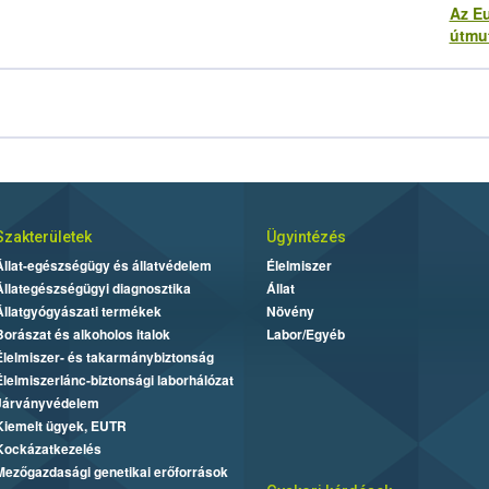
Az Eu
útmu
Szakterületek
Ügyintézés
Állat-egészségügy és állatvédelem
Élelmiszer
Állategészségügyi diagnosztika
Állat
Állatgyógyászati termékek
Növény
Borászat és alkoholos italok
Labor/Egyéb
Élelmiszer- és takarmánybiztonság
Élelmiszerlánc-biztonsági laborhálózat
Járványvédelem
Kiemelt ügyek, EUTR
Kockázatkezelés
Mezőgazdasági genetikai erőforrások