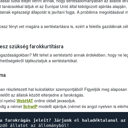
ítással tudta elejét venni annak, hogy sertésállományában az állatok le
 tanácsokkal látjuk el az Európai Unió által kidolgozott ajánlás alapjá
tainak egészségi állapotát is javítani fogja. A probléma megoldásával m
ssz fényt vet magára a sertéstartásra is, ezért a felelős gazdáknak cé
esz szükség farokkurtításra
tésgazdaságokban? Mit tehet a sertéstartó annak érdekében, hogy ne le
etőségekről tájékoztatjuk a sertéstartókat.
éma
n részletezett hat kulcsfaktor szempontjából! Figyeljük meg alaposan 
lőtt az állatok között elterjedne a farokrágás.
ol nyelvű
WebHAT
online oldalt javasoljuk.
dig a német
SchwlP
modellt ajánljuk (német és angol nyelven is elérhe
a farokrágás jeleit? Járjunk el haladéktalanul az
zdő állatot az állományból!