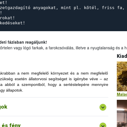
et!
zetgazdagító anyagokat, mint pl. kötél, friss fa,
!
orokat!
kedéseket!
eti fázisban reagáljunk!
szőrtelen vagy lógó farkak, a farokcsóválás, illetve a nyugtalanság és 
Kiad
gyakrabban a nem megfelelő környezet és a nem megfelelő
szükség esetén állatorvosi segítséget is igénybe véve – az
nia abból a szempontból, hogy a sertéstelepére mennyire
a, hogy felfedezze a környezetét és eleséget keressen
gy állapotok.
Malac
pdálás). Ha nem tudja kiélni ezeket az ösztönöket, mert
ztrált lesz.
lelő környezeti feltételeket kell teremteni. Az állattartó
gok
áratartalom fenntartására. Az állattartás helye legyen
gos vagy megvilágított. Ha az állatok igényeit nem veszik
rágással reagálhatnak.
 és fény