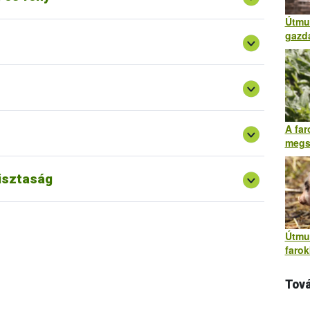
gbízhatóbb útja a farokrágás elkerülésének. A beteg sertés
Útmu
gazd
keresgélni, enni és pihenni. Ezért az állattartónak elegendő
t kell biztosítania számukra. Ha egy időben minden állat
rsengeniük egymással a táplálékért vagy a helyért.
onzisztenciájú, s a szükséges mennyiségben tartalmazzon
is aminosavakat! Álljon rendelkezésükre továbbá megfelelő
A fa
észein végezni különféle tevékenységeiket (pihenés, evés,
megs
zettsége problémát jelez a gazdának. A szennyezettség az
stresszt idéz elő.
tisztaság
Útmut
faro
Tová