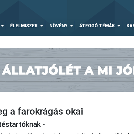
ÉLELMISZER
NÖVÉNY
ÁTFOGÓ TÉMÁK
KA
g a farokrágás okai
téstartóknak -