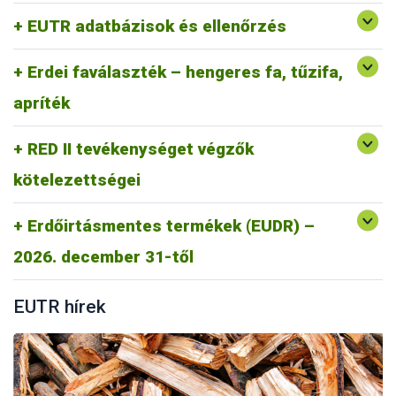
Gyakran Ismételt kérdések RED II
EUTR adatbázisok és ellenőrzés
RED II GYIK
Erdei faválaszték – hengeres fa, tűzifa,
apríték
RED II tevékenységet végzők
kötelezettségei
Erdőirtásmentes termékek (EUDR) –
https://portal.nebih.gov.hu/eudr
2026. december 31-től
EUTR hírek