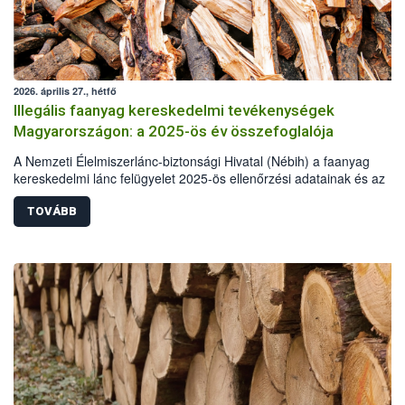
2026. április 27., hétfő
Illegális faanyag kereskedelmi tevékenységek
Magyarországon: a 2025-ös év összefoglalója
A Nemzeti Élelmiszerlánc-biztonsági Hivatal (Nébih) a faanyag
kereskedelmi lánc felügyelet 2025-ös ellenőrzési adatainak és az
illegális fakitermelés esetében más hatóságok, szervek statisztikai a
alapján elkészítette a hazai illegális fakitermelés és kereskedelem
TOVÁBB
helyzetéről szóló összefoglalóját. A 2025-ös elemzés már kilenc év
adatainak összehasonlításával készült. A tavalyi év során illegális
fakitermelés és kereskedelem miatt több mint 62 millió forint értékbe
szabott ki bírságot a hatóság. Emellett 110 köbméter elkobzott faan
ingyenes átadására került sor, elsősorban a pályázó önkormányzato
részére.