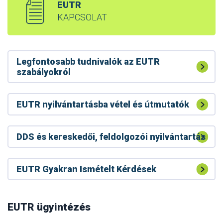
EUTR
KAPCSOLAT
Legfontosabb tudnivalók az EUTR
szabályokról
EUTR nyilvántartásba vétel és útmutatók
DDS és kereskedői, feldolgozói nyilvántartás
EUTR Gyakran Ismételt Kérdések
A RED II tevékenységet végzőknek bejelentési
kötelezettségük van a Nébih felé
RED II – faanyag biomassza energetika
EUTR ügyintézés
Módosult a RED II készletek bejelentési felülete
célú felhasználása