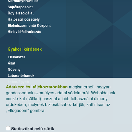
Kormányhivatalok
Sajtókapcsolat
Ügyfélszolgálat
Hatósági jogsegély
Élelmiszermentő Központ
Hírlevél feliratkozás
Gyakori kérdések
Élelmiszer
Állat
Növény
Laboratóriumok
Labor/Egyéb
Adatkezelési tájékoztatónkban
megismerheti, hogyan
gondoskodunk személyes adatai védelméről. Weboldalunk
cookie-kat (sütiket) használ a jobb felhasználói élmény
érdekében, melynek biztosításához kérjük, kattintson az
„Elfogadom” gombra.
Statisztikai célú sütik