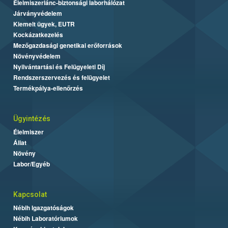
Élelmiszerlánc-biztonsági laborhálózat
Járványvédelem
Kiemelt ügyek, EUTR
Kockázatkezelés
Mezőgazdasági genetikai erőforrások
Növényvédelem
Nyilvántartási és Felügyeleti Díj
Rendszerszervezés és felügyelet
Termékpálya-ellenőrzés
Ügyintézés
Élelmiszer
Állat
Növény
Labor/Egyéb
Kapcsolat
Nébih Igazgatóságok
Nébih Laboratóriumok