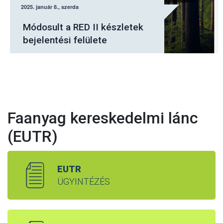
Július elsejétől a Nébih
elektronikus felületén kell
jelenteni a fásításban
tervezett fakitermeléseket
Faanyag kereskedelmi lánc
(EUTR)
EUTR
ÜGYINTÉZÉS