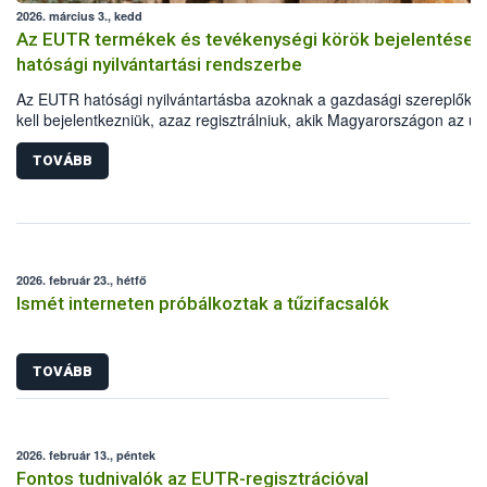
2026. március 3., kedd
Az EUTR termékek és tevékenységi körök bejelentése 
hatósági nyilvántartási rendszerbe
Az EUTR hatósági nyilvántartásba azoknak a gazdasági szereplőkn
kell bejelentkezniük, azaz regisztrálniuk, akik Magyarországon az un
jogszabályban meghatározott fát vagy faterméket elsőként helyezne
forgalomba, vagy azzal kereskednek. A vonatkozó uniós jogszabály,
TOVÁBB
995/2010/EU Parlamenti és Tanácsi Rendelet mellékletében vannak
felsorolva a Kombinált Nomenklatúra (KN) szerint beazonosítható fa
fatermékek. Fontos ugyanakkor az is, hogy a regisztráció során azo
tevékenységi köröket (TEÁOR) is meg kell adni, amelyek során ezek
fatermékeket előállítják, értékesítik.
2026. február 23., hétfő
Ismét interneten próbálkoztak a tűzifacsalók
TOVÁBB
2026. február 13., péntek
Fontos tudnivalók az EUTR-regisztrációval