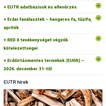
Gyakran Ismételt kérdések RED II
EUTR adatbázisok és ellenőrzés
RED II GYIK
Erdei faválaszték – hengeres fa, tűzifa,
apríték
RED II tevékenységet végzők
kötelezettségei
Erdőirtásmentes termékek (EUDR) –
https://portal.nebih.gov.hu/eudr
2026. december 31-től
EUTR hírek