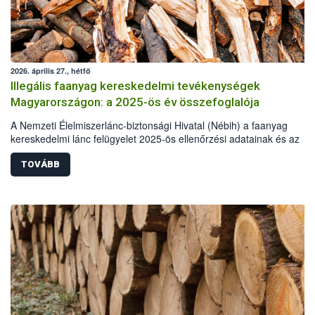
2026. április 27., hétfő
Illegális faanyag kereskedelmi tevékenységek
Magyarországon: a 2025-ös év összefoglalója
A Nemzeti Élelmiszerlánc-biztonsági Hivatal (Nébih) a faanyag
kereskedelmi lánc felügyelet 2025-ös ellenőrzési adatainak és az
illegális fakitermelés esetében más hatóságok, szervek statisztikai a
alapján elkészítette a hazai illegális fakitermelés és kereskedelem
TOVÁBB
helyzetéről szóló összefoglalóját. A 2025-ös elemzés már kilenc év
adatainak összehasonlításával készült. A tavalyi év során illegális
fakitermelés és kereskedelem miatt több mint 62 millió forint értékbe
szabott ki bírságot a hatóság. Emellett 110 köbméter elkobzott faan
ingyenes átadására került sor, elsősorban a pályázó önkormányzato
részére.