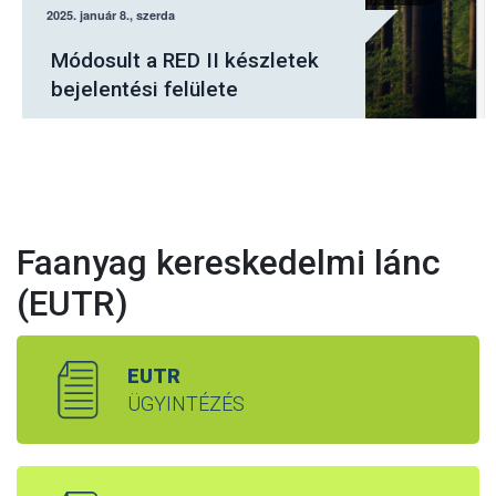
Július elsejétől a Nébih
elektronikus felületén kell
jelenteni a fásításban
tervezett fakitermeléseket
Faanyag kereskedelmi lánc
(EUTR)
EUTR
ÜGYINTÉZÉS