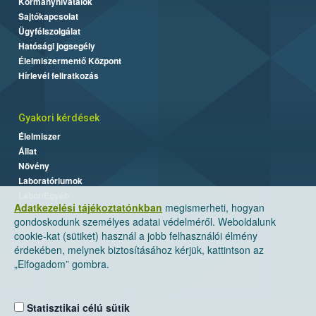
Kormányhivatalok
Sajtókapcsolat
Ügyfélszolgálat
Hatósági jogsegély
Élelmiszermentő Központ
Hírlevél feliratkozás
Gyakori kérdések
Élelmiszer
Állat
Növény
Laboratóriumok
Labor/Egyéb
Adatkezelési tájékoztatónkban
megismerheti, hogyan
gondoskodunk személyes adatai védelméről. Weboldalunk
cookie-kat (sütiket) használ a jobb felhasználói élmény
érdekében, melynek biztosításához kérjük, kattintson az
„Elfogadom” gombra.
Statisztikai célú sütik