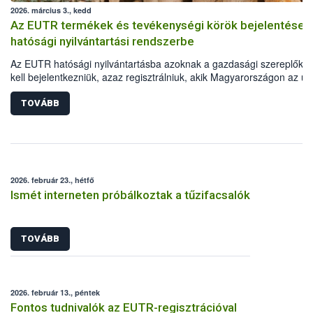
2026. március 3., kedd
Az EUTR termékek és tevékenységi körök bejelentése 
hatósági nyilvántartási rendszerbe
Az EUTR hatósági nyilvántartásba azoknak a gazdasági szereplőkn
kell bejelentkezniük, azaz regisztrálniuk, akik Magyarországon az un
jogszabályban meghatározott fát vagy faterméket elsőként helyezne
forgalomba, vagy azzal kereskednek. A vonatkozó uniós jogszabály,
TOVÁBB
995/2010/EU Parlamenti és Tanácsi Rendelet mellékletében vannak
felsorolva a Kombinált Nomenklatúra (KN) szerint beazonosítható fa
fatermékek. Fontos ugyanakkor az is, hogy a regisztráció során azo
tevékenységi köröket (TEÁOR) is meg kell adni, amelyek során ezek
fatermékeket előállítják, értékesítik.
2026. február 23., hétfő
Ismét interneten próbálkoztak a tűzifacsalók
TOVÁBB
2026. február 13., péntek
Fontos tudnivalók az EUTR-regisztrációval