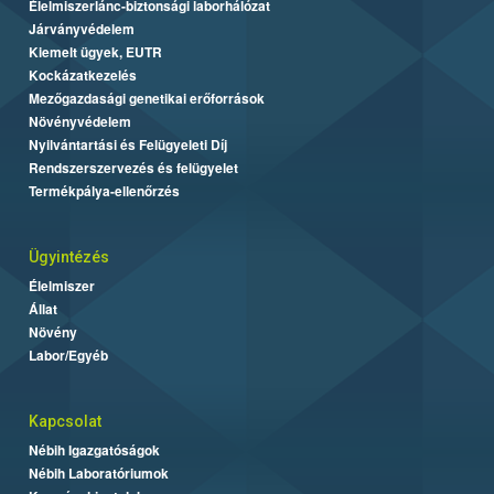
Élelmiszerlánc-biztonsági laborhálózat
Járványvédelem
Kiemelt ügyek, EUTR
Kockázatkezelés
Mezőgazdasági genetikai erőforrások
Növényvédelem
Nyilvántartási és Felügyeleti Díj
Rendszerszervezés és felügyelet
Termékpálya-ellenőrzés
Ügyintézés
Élelmiszer
Állat
Növény
Labor/Egyéb
Kapcsolat
Nébih Igazgatóságok
Nébih Laboratóriumok