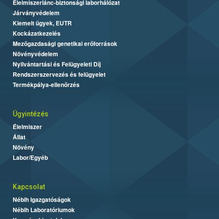
Élelmiszerlánc-biztonsági laborhálózat
Járványvédelem
Kiemelt ügyek, EUTR
Kockázatkezelés
Mezőgazdasági genetikai erőforrások
Növényvédelem
Nyilvántartási és Felügyeleti Díj
Rendszerszervezés és felügyelet
Termékpálya-ellenőrzés
Ügyintézés
Élelmiszer
Állat
Növény
Labor/Egyéb
Kapcsolat
Nébih Igazgatóságok
Nébih Laboratóriumok