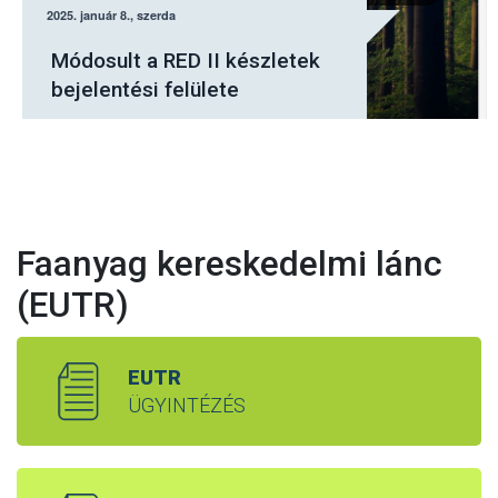
Július elsejétől a Nébih
elektronikus felületén kell
jelenteni a fásításban
tervezett fakitermeléseket
Faanyag kereskedelmi lánc
(EUTR)
EUTR
ÜGYINTÉZÉS