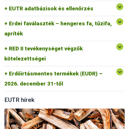
Gyakran Ismételt kérdések RED II
EUTR adatbázisok és ellenőrzés
RED II GYIK
Erdei faválaszték – hengeres fa, tűzifa,
apríték
RED II tevékenységet végzők
kötelezettségei
Erdőirtásmentes termékek (EUDR) –
https://portal.nebih.gov.hu/eudr
2026. december 31-től
EUTR hírek