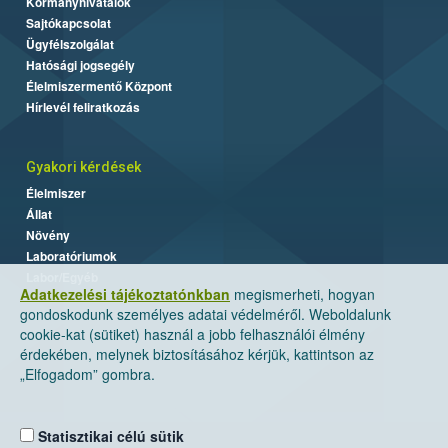
Kormányhivatalok
Sajtókapcsolat
Ügyfélszolgálat
Hatósági jogsegély
Élelmiszermentő Központ
Hírlevél feliratkozás
Gyakori kérdések
Élelmiszer
Állat
Növény
Laboratóriumok
Labor/Egyéb
Adatkezelési tájékoztatónkban
megismerheti, hogyan
gondoskodunk személyes adatai védelméről. Weboldalunk
cookie-kat (sütiket) használ a jobb felhasználói élmény
érdekében, melynek biztosításához kérjük, kattintson az
„Elfogadom” gombra.
Statisztikai célú sütik