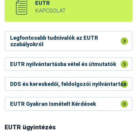
EUTR
KAPCSOLAT
Legfontosabb tudnivalók az EUTR
szabályokról
EUTR nyilvántartásba vétel és útmutatók
DDS és kereskedői, feldolgozói nyilvántartás
EUTR Gyakran Ismételt Kérdések
A RED II tevékenységet végzőknek bejelentési
kötelezettségük van a Nébih felé
RED II – faanyag biomassza energetika
EUTR ügyintézés
Módosult a RED II készletek bejelentési felülete
célú felhasználása