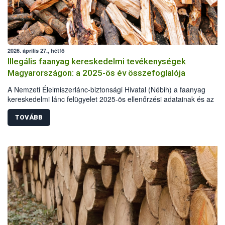
2026. április 27., hétfő
Illegális faanyag kereskedelmi tevékenységek
Magyarországon: a 2025-ös év összefoglalója
A Nemzeti Élelmiszerlánc-biztonsági Hivatal (Nébih) a faanyag
kereskedelmi lánc felügyelet 2025-ös ellenőrzési adatainak és az
illegális fakitermelés esetében más hatóságok, szervek statisztikai a
alapján elkészítette a hazai illegális fakitermelés és kereskedelem
TOVÁBB
helyzetéről szóló összefoglalóját. A 2025-ös elemzés már kilenc év
adatainak összehasonlításával készült. A tavalyi év során illegális
fakitermelés és kereskedelem miatt több mint 62 millió forint értékbe
szabott ki bírságot a hatóság. Emellett 110 köbméter elkobzott faan
ingyenes átadására került sor, elsősorban a pályázó önkormányzato
részére.