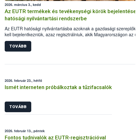
2026. március 3., kedd
Az EUTR termékek és tevékenységi körök bejelentése 
hatósági nyilvántartási rendszerbe
Az EUTR hatósági nyilvántartásba azoknak a gazdasági szereplőkn
kell bejelentkezniük, azaz regisztrálniuk, akik Magyarországon az un
jogszabályban meghatározott fát vagy faterméket elsőként helyezne
forgalomba, vagy azzal kereskednek. A vonatkozó uniós jogszabály,
TOVÁBB
995/2010/EU Parlamenti és Tanácsi Rendelet mellékletében vannak
felsorolva a Kombinált Nomenklatúra (KN) szerint beazonosítható fa
fatermékek. Fontos ugyanakkor az is, hogy a regisztráció során azo
tevékenységi köröket (TEÁOR) is meg kell adni, amelyek során ezek
fatermékeket előállítják, értékesítik.
2026. február 23., hétfő
Ismét interneten próbálkoztak a tűzifacsalók
TOVÁBB
2026. február 13., péntek
Fontos tudnivalók az EUTR-regisztrációval