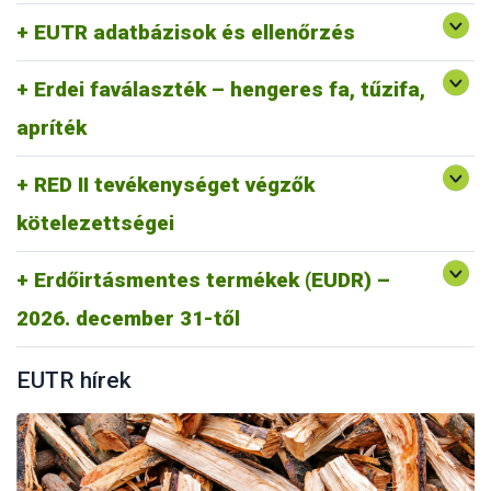
Gyakran Ismételt kérdések RED II
EUTR adatbázisok és ellenőrzés
RED II GYIK
Erdei faválaszték – hengeres fa, tűzifa,
apríték
RED II tevékenységet végzők
kötelezettségei
Erdőirtásmentes termékek (EUDR) –
https://portal.nebih.gov.hu/eudr
2026. december 31-től
EUTR hírek