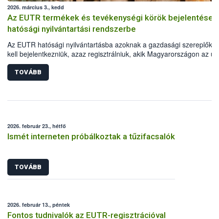
2026. március 3., kedd
Az EUTR termékek és tevékenységi körök bejelentése 
hatósági nyilvántartási rendszerbe
Az EUTR hatósági nyilvántartásba azoknak a gazdasági szereplőkn
kell bejelentkezniük, azaz regisztrálniuk, akik Magyarországon az un
jogszabályban meghatározott fát vagy faterméket elsőként helyezne
forgalomba, vagy azzal kereskednek. A vonatkozó uniós jogszabály,
TOVÁBB
995/2010/EU Parlamenti és Tanácsi Rendelet mellékletében vannak
felsorolva a Kombinált Nomenklatúra (KN) szerint beazonosítható fa
fatermékek. Fontos ugyanakkor az is, hogy a regisztráció során azo
tevékenységi köröket (TEÁOR) is meg kell adni, amelyek során ezek
fatermékeket előállítják, értékesítik.
2026. február 23., hétfő
Ismét interneten próbálkoztak a tűzifacsalók
TOVÁBB
2026. február 13., péntek
Fontos tudnivalók az EUTR-regisztrációval