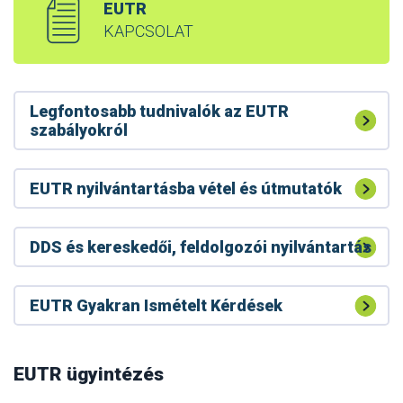
EUTR
KAPCSOLAT
Legfontosabb tudnivalók az EUTR
szabályokról
EUTR nyilvántartásba vétel és útmutatók
DDS és kereskedői, feldolgozói nyilvántartás
EUTR Gyakran Ismételt Kérdések
A RED II tevékenységet végzőknek bejelentési
kötelezettségük van a Nébih felé
RED II – faanyag biomassza energetika
EUTR ügyintézés
Módosult a RED II készletek bejelentési felülete
célú felhasználása