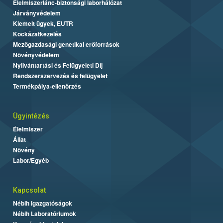
Élelmiszerlánc-biztonsági laborhálózat
Járványvédelem
Kiemelt ügyek, EUTR
Kockázatkezelés
Mezőgazdasági genetikai erőforrások
Növényvédelem
Nyilvántartási és Felügyeleti Díj
Rendszerszervezés és felügyelet
Termékpálya-ellenőrzés
Ügyintézés
Élelmiszer
Állat
Növény
Labor/Egyéb
Kapcsolat
Nébih Igazgatóságok
Nébih Laboratóriumok