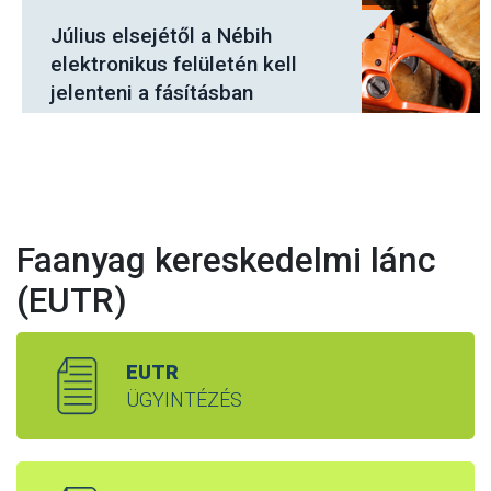
Július elsejétől a Nébih
elektronikus felületén kell
jelenteni a fásításban
tervezett fakitermeléseket
Faanyag kereskedelmi lánc
(EUTR)
EUTR
ÜGYINTÉZÉS