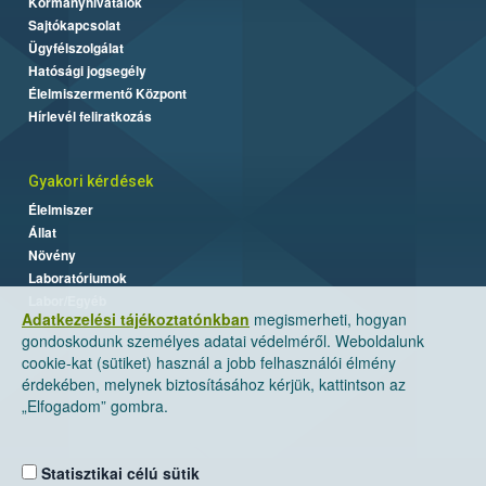
Kormányhivatalok
Sajtókapcsolat
Ügyfélszolgálat
Hatósági jogsegély
Élelmiszermentő Központ
Hírlevél feliratkozás
Gyakori kérdések
Élelmiszer
Állat
Növény
Laboratóriumok
Labor/Egyéb
Adatkezelési tájékoztatónkban
megismerheti, hogyan
gondoskodunk személyes adatai védelméről. Weboldalunk
cookie-kat (sütiket) használ a jobb felhasználói élmény
érdekében, melynek biztosításához kérjük, kattintson az
„Elfogadom” gombra.
Statisztikai célú sütik