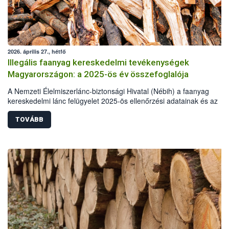
2026. április 27., hétfő
Illegális faanyag kereskedelmi tevékenységek
Magyarországon: a 2025-ös év összefoglalója
A Nemzeti Élelmiszerlánc-biztonsági Hivatal (Nébih) a faanyag
kereskedelmi lánc felügyelet 2025-ös ellenőrzési adatainak és az
illegális fakitermelés esetében más hatóságok, szervek statisztikai a
alapján elkészítette a hazai illegális fakitermelés és kereskedelem
TOVÁBB
helyzetéről szóló összefoglalóját. A 2025-ös elemzés már kilenc év
adatainak összehasonlításával készült. A tavalyi év során illegális
fakitermelés és kereskedelem miatt több mint 62 millió forint értékbe
szabott ki bírságot a hatóság. Emellett 110 köbméter elkobzott faan
ingyenes átadására került sor, elsősorban a pályázó önkormányzato
részére.