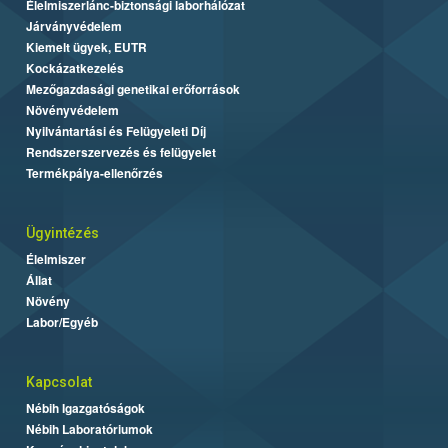
Élelmiszerlánc-biztonsági laborhálózat
Járványvédelem
Kiemelt ügyek, EUTR
Kockázatkezelés
Mezőgazdasági genetikai erőforrások
Növényvédelem
Nyilvántartási és Felügyeleti Díj
Rendszerszervezés és felügyelet
Termékpálya-ellenőrzés
Ügyintézés
Élelmiszer
Állat
Növény
Labor/Egyéb
Kapcsolat
Nébih Igazgatóságok
Nébih Laboratóriumok