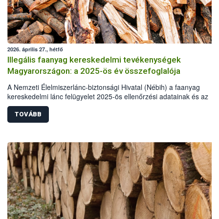
2026. április 27., hétfő
Illegális faanyag kereskedelmi tevékenységek
Magyarországon: a 2025-ös év összefoglalója
A Nemzeti Élelmiszerlánc-biztonsági Hivatal (Nébih) a faanyag
kereskedelmi lánc felügyelet 2025-ös ellenőrzési adatainak és az
illegális fakitermelés esetében más hatóságok, szervek statisztikai a
alapján elkészítette a hazai illegális fakitermelés és kereskedelem
TOVÁBB
helyzetéről szóló összefoglalóját. A 2025-ös elemzés már kilenc év
adatainak összehasonlításával készült. A tavalyi év során illegális
fakitermelés és kereskedelem miatt több mint 62 millió forint értékbe
szabott ki bírságot a hatóság. Emellett 110 köbméter elkobzott faan
ingyenes átadására került sor, elsősorban a pályázó önkormányzato
részére.