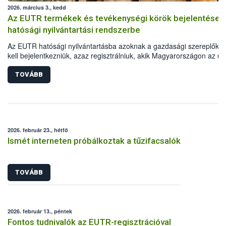
2026. március 3., kedd
Az EUTR termékek és tevékenységi körök bejelentése 
hatósági nyilvántartási rendszerbe
Az EUTR hatósági nyilvántartásba azoknak a gazdasági szereplőkn
kell bejelentkezniük, azaz regisztrálniuk, akik Magyarországon az un
jogszabályban meghatározott fát vagy faterméket elsőként helyezne
forgalomba, vagy azzal kereskednek. A vonatkozó uniós jogszabály,
TOVÁBB
995/2010/EU Parlamenti és Tanácsi Rendelet mellékletében vannak
felsorolva a Kombinált Nomenklatúra (KN) szerint beazonosítható fa
fatermékek. Fontos ugyanakkor az is, hogy a regisztráció során azo
tevékenységi köröket (TEÁOR) is meg kell adni, amelyek során ezek
fatermékeket előállítják, értékesítik.
2026. február 23., hétfő
Ismét interneten próbálkoztak a tűzifacsalók
TOVÁBB
2026. február 13., péntek
Fontos tudnivalók az EUTR-regisztrációval