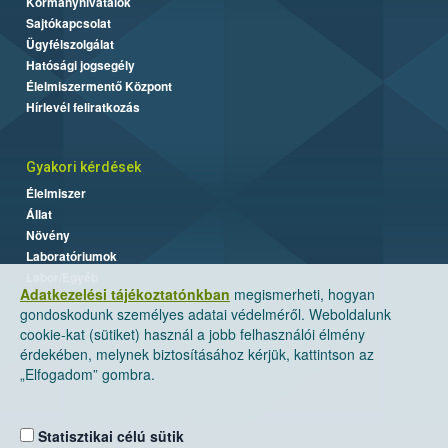
Kormányhivatalok
Sajtókapcsolat
Ügyfélszolgálat
Hatósági jogsegély
Élelmiszermentő Központ
Hírlevél feliratkozás
Gyakori kérdések
Élelmiszer
Állat
Növény
Laboratóriumok
Labor/Egyéb
Adatkezelési tájékoztatónkban
megismerheti, hogyan
gondoskodunk személyes adatai védelméről. Weboldalunk
cookie-kat (sütiket) használ a jobb felhasználói élmény
érdekében, melynek biztosításához kérjük, kattintson az
„Elfogadom” gombra.
Statisztikai célú sütik