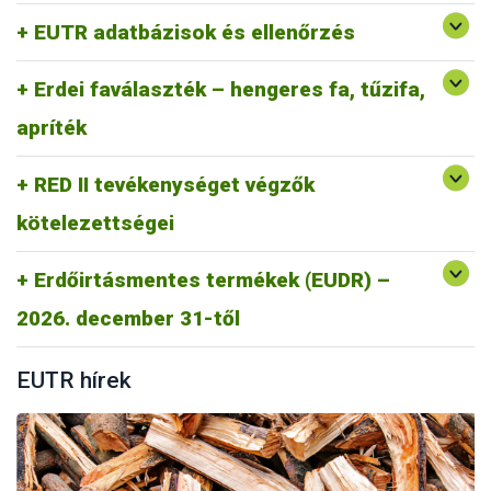
Gyakran Ismételt kérdések RED II
EUTR adatbázisok és ellenőrzés
RED II GYIK
Erdei faválaszték – hengeres fa, tűzifa,
apríték
RED II tevékenységet végzők
kötelezettségei
Erdőirtásmentes termékek (EUDR) –
https://portal.nebih.gov.hu/eudr
2026. december 31-től
EUTR hírek