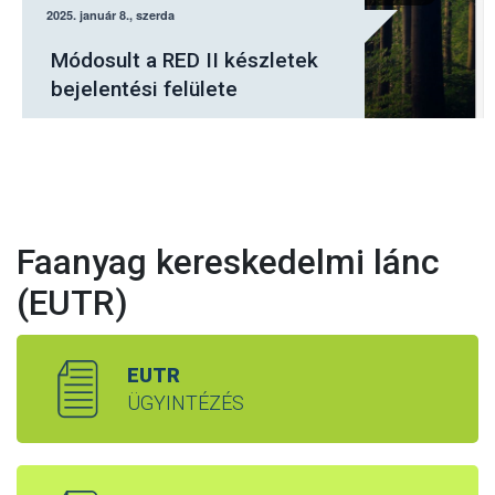
Július elsejétől a Nébih
elektronikus felületén kell
jelenteni a fásításban
tervezett fakitermeléseket
Faanyag kereskedelmi lánc
(EUTR)
EUTR
ÜGYINTÉZÉS