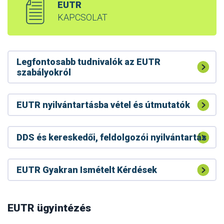
EUTR
KAPCSOLAT
Legfontosabb tudnivalók az EUTR
szabályokról
EUTR nyilvántartásba vétel és útmutatók
DDS és kereskedői, feldolgozói nyilvántartás
EUTR Gyakran Ismételt Kérdések
A RED II tevékenységet végzőknek bejelentési
kötelezettségük van a Nébih felé
RED II – faanyag biomassza energetika
EUTR ügyintézés
Módosult a RED II készletek bejelentési felülete
célú felhasználása