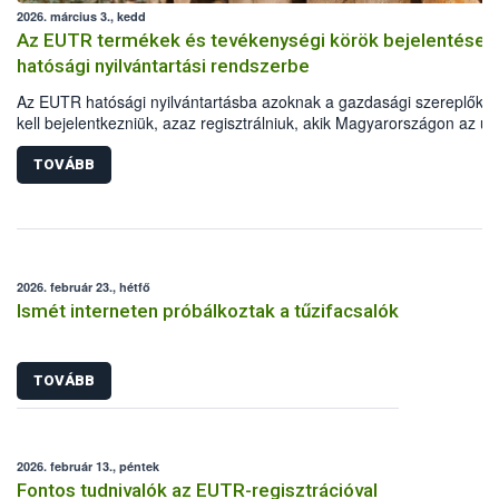
2026. március 3., kedd
Az EUTR termékek és tevékenységi körök bejelentése 
hatósági nyilvántartási rendszerbe
Az EUTR hatósági nyilvántartásba azoknak a gazdasági szereplőkn
kell bejelentkezniük, azaz regisztrálniuk, akik Magyarországon az un
jogszabályban meghatározott fát vagy faterméket elsőként helyezne
forgalomba, vagy azzal kereskednek. A vonatkozó uniós jogszabály,
TOVÁBB
995/2010/EU Parlamenti és Tanácsi Rendelet mellékletében vannak
felsorolva a Kombinált Nomenklatúra (KN) szerint beazonosítható fa
fatermékek. Fontos ugyanakkor az is, hogy a regisztráció során azo
tevékenységi köröket (TEÁOR) is meg kell adni, amelyek során ezek
fatermékeket előállítják, értékesítik.
2026. február 23., hétfő
Ismét interneten próbálkoztak a tűzifacsalók
TOVÁBB
2026. február 13., péntek
Fontos tudnivalók az EUTR-regisztrációval