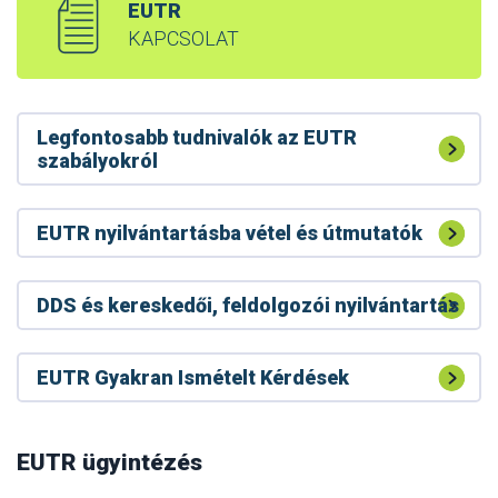
EUTR
KAPCSOLAT
Legfontosabb tudnivalók az EUTR
szabályokról
EUTR nyilvántartásba vétel és útmutatók
DDS és kereskedői, feldolgozói nyilvántartás
EUTR Gyakran Ismételt Kérdések
A RED II tevékenységet végzőknek bejelentési
kötelezettségük van a Nébih felé
RED II – faanyag biomassza energetika
EUTR ügyintézés
Módosult a RED II készletek bejelentési felülete
célú felhasználása