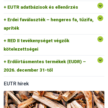
Gyakran Ismételt kérdések RED II
EUTR adatbázisok és ellenőrzés
RED II GYIK
Erdei faválaszték – hengeres fa, tűzifa,
apríték
RED II tevékenységet végzők
kötelezettségei
Erdőirtásmentes termékek (EUDR) –
https://portal.nebih.gov.hu/eudr
2026. december 31-től
EUTR hírek