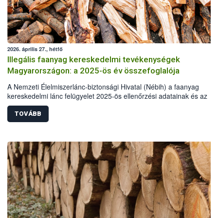
2026. április 27., hétfő
Illegális faanyag kereskedelmi tevékenységek
Magyarországon: a 2025-ös év összefoglalója
A Nemzeti Élelmiszerlánc-biztonsági Hivatal (Nébih) a faanyag
kereskedelmi lánc felügyelet 2025-ös ellenőrzési adatainak és az
illegális fakitermelés esetében más hatóságok, szervek statisztikai a
alapján elkészítette a hazai illegális fakitermelés és kereskedelem
TOVÁBB
helyzetéről szóló összefoglalóját. A 2025-ös elemzés már kilenc év
adatainak összehasonlításával készült. A tavalyi év során illegális
fakitermelés és kereskedelem miatt több mint 62 millió forint értékbe
szabott ki bírságot a hatóság. Emellett 110 köbméter elkobzott faan
ingyenes átadására került sor, elsősorban a pályázó önkormányzato
részére.