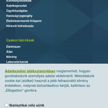
Kormányhivatalok
Sajtókapcsolat
Ügyfélszolgálat
Hatósági jogsegély
Élelmiszermentő Központ
Hírlevél feliratkozás
Gyakori kérdések
Élelmiszer
Állat
Növény
Laboratóriumok
Labor/Egyéb
Adatkezelési tájékoztatónkban
megismerheti, hogyan
gondoskodunk személyes adatai védelméről. Weboldalunk
cookie-kat (sütiket) használ a jobb felhasználói élmény
érdekében, melynek biztosításához kérjük, kattintson az
„Elfogadom” gombra.
Statisztikai célú sütik