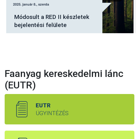
Július elsejétől a Nébih
elektronikus felületén kell
jelenteni a fásításban
tervezett fakitermeléseket
Faanyag kereskedelmi lánc
(EUTR)
EUTR
ÜGYINTÉZÉS