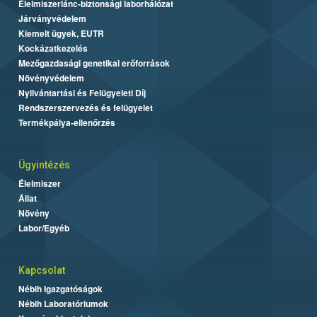
Élelmiszerlánc-biztonsági laborhálózat
Járványvédelem
Kiemelt ügyek, EUTR
Kockázatkezelés
Mezőgazdasági genetikai erőforrások
Növényvédelem
Nyilvántartási és Felügyeleti Díj
Rendszerszervezés és felügyelet
Termékpálya-ellenőrzés
Ügyintézés
Élelmiszer
Állat
Növény
Labor/Egyéb
Kapcsolat
Nébih Igazgatóságok
Nébih Laboratóriumok