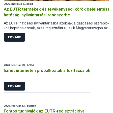
2026. március 3., kedd
Az EUTR termékek és tevékenységi körök bejelentése 
hatósági nyilvántartási rendszerbe
Az EUTR hatósági nyilvántartásba azoknak a gazdasági szereplőkn
kell bejelentkezniük, azaz regisztrálniuk, akik Magyarországon az un
jogszabályban meghatározott fát vagy faterméket elsőként helyezne
forgalomba, vagy azzal kereskednek. A vonatkozó uniós jogszabály,
TOVÁBB
995/2010/EU Parlamenti és Tanácsi Rendelet mellékletében vannak
felsorolva a Kombinált Nomenklatúra (KN) szerint beazonosítható fa
fatermékek. Fontos ugyanakkor az is, hogy a regisztráció során azo
tevékenységi köröket (TEÁOR) is meg kell adni, amelyek során ezek
fatermékeket előállítják, értékesítik.
2026. február 23., hétfő
Ismét interneten próbálkoztak a tűzifacsalók
TOVÁBB
2026. február 13., péntek
Fontos tudnivalók az EUTR-regisztrációval