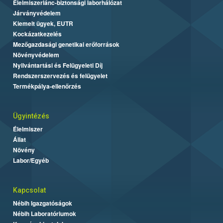
Élelmiszerlánc-biztonsági laborhálózat
Járványvédelem
Kiemelt ügyek, EUTR
Kockázatkezelés
Mezőgazdasági genetikai erőforrások
Növényvédelem
Nyilvántartási és Felügyeleti Díj
Rendszerszervezés és felügyelet
Termékpálya-ellenőrzés
Ügyintézés
Élelmiszer
Állat
Növény
Labor/Egyéb
Kapcsolat
Nébih Igazgatóságok
Nébih Laboratóriumok