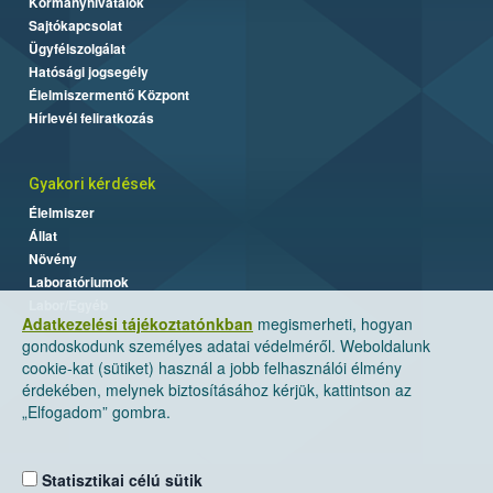
Kormányhivatalok
Sajtókapcsolat
Ügyfélszolgálat
Hatósági jogsegély
Élelmiszermentő Központ
Hírlevél feliratkozás
Gyakori kérdések
Élelmiszer
Állat
Növény
Laboratóriumok
Labor/Egyéb
Adatkezelési tájékoztatónkban
megismerheti, hogyan
gondoskodunk személyes adatai védelméről. Weboldalunk
cookie-kat (sütiket) használ a jobb felhasználói élmény
érdekében, melynek biztosításához kérjük, kattintson az
„Elfogadom” gombra.
Statisztikai célú sütik