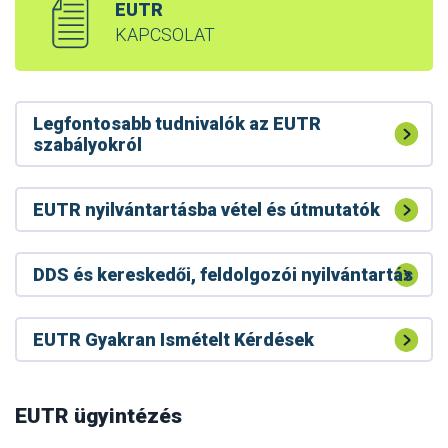
EUTR
KAPCSOLAT
Legfontosabb tudnivalók az EUTR
szabályokról
EUTR nyilvántartásba vétel és útmutatók
DDS és kereskedői, feldolgozói nyilvántartás
EUTR Gyakran Ismételt Kérdések
A RED II tevékenységet végzőknek bejelentési
kötelezettségük van a Nébih felé
RED II – faanyag biomassza energetika
EUTR ügyintézés
Módosult a RED II készletek bejelentési felülete
célú felhasználása