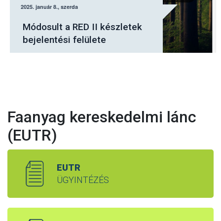
Július elsejétől a Nébih
elektronikus felületén kell
jelenteni a fásításban
tervezett fakitermeléseket
Faanyag kereskedelmi lánc
(EUTR)
EUTR
ÜGYINTÉZÉS