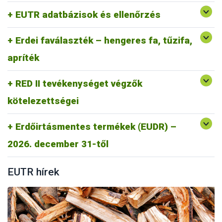
Gyakran Ismételt kérdések RED II
EUTR adatbázisok és ellenőrzés
RED II GYIK
Erdei faválaszték – hengeres fa, tűzifa,
apríték
RED II tevékenységet végzők
kötelezettségei
Erdőirtásmentes termékek (EUDR) –
https://portal.nebih.gov.hu/eudr
2026. december 31-től
EUTR hírek