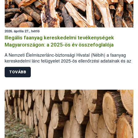
2026. április 27., hétfő
Illegális faanyag kereskedelmi tevékenységek
Magyarországon: a 2025-ös év összefoglalója
A Nemzeti Élelmiszerlánc-biztonsági Hivatal (Nébih) a faanyag
kereskedelmi lánc felügyelet 2025-ös ellenőrzési adatainak és az
illegális fakitermelés esetében más hatóságok, szervek statisztikai a
alapján elkészítette a hazai illegális fakitermelés és kereskedelem
TOVÁBB
helyzetéről szóló összefoglalóját. A 2025-ös elemzés már kilenc év
adatainak összehasonlításával készült. A tavalyi év során illegális
fakitermelés és kereskedelem miatt több mint 62 millió forint értékbe
szabott ki bírságot a hatóság. Emellett 110 köbméter elkobzott faan
ingyenes átadására került sor, elsősorban a pályázó önkormányzato
részére.