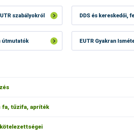
EUTR szabályokról
DDS és kereskedői, fe
s útmutatók
EUTR Gyakran Isméte
bejelentési kötelezettségük van a Nébih felé
tési felülete
nergetika célú felhasználása
rzés
fa, tűzifa, apríték
 kötelezettségei