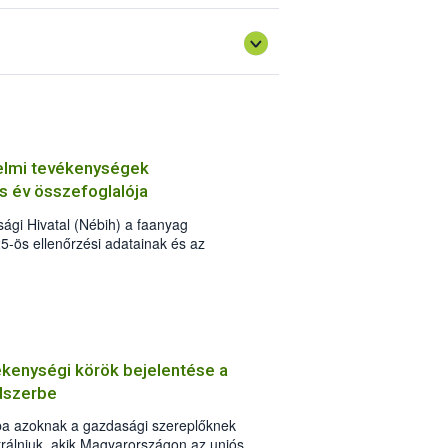
delmi tevékenységek
 év összefoglalója
sági Hivatal (Nébih) a faanyag
5-ös ellenőrzési adatainak és az
ás hatóságok, szervek statisztikai adatai
gális fakitermelés és kereskedelem
t. A 2025-ös elemzés már kilenc év
zült. A tavalyi év során illegális
tt több mint 62 millió forint értékben
mellett 110 köbméter elkobzott faanyag
kenységi körök bejelentése a
elsősorban a pályázó önkormányzatok
ndszerbe
ba azoknak a gazdasági szereplőknek
ztrálniuk, akik Magyarországon az uniós