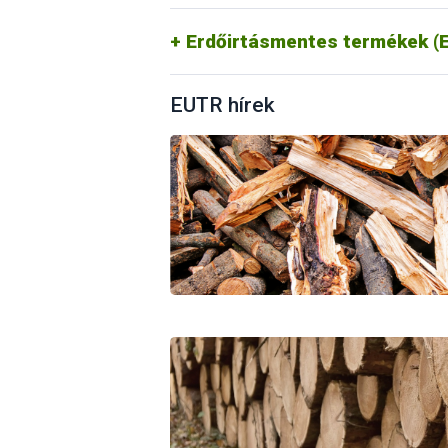
https://portal.nebih.gov.hu/eudr
Erdőirtásmentes termékek (E
EUTR hírek