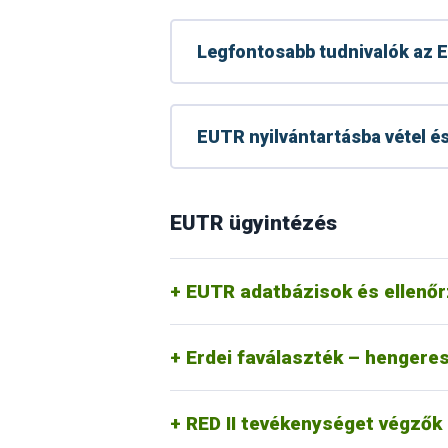
Legfontosabb tudnivalók az 
EUTR nyilvántartásba vétel é
A RED II tevékenységet végzőknek 
Módosult a RED II készletek bejelen
RED II – faanyag biomassza e
EUTR ügyintézés
Gyakran Ismételt kérdések RED II
RED II GYIK
EUTR adatbázisok és ellenő
Erdei faválaszték – hengeres 
RED II tevékenységet végzők