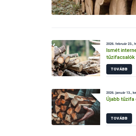
2026. február 23., 
Ismét intern
tűzifacsalók
TOVÁBB
2026. január 13., k
Újabb tűzifa
TOVÁBB