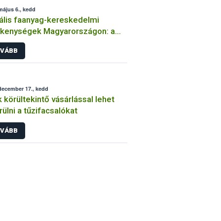
május 6., kedd
gális faanyag-kereskedelmi
kenységek Magyarországon: a
-es év összefoglalója
VÁBB
december 17., kedd
 körültekintő vásárlással lehet
rülni a tűzifacsalókat
VÁBB