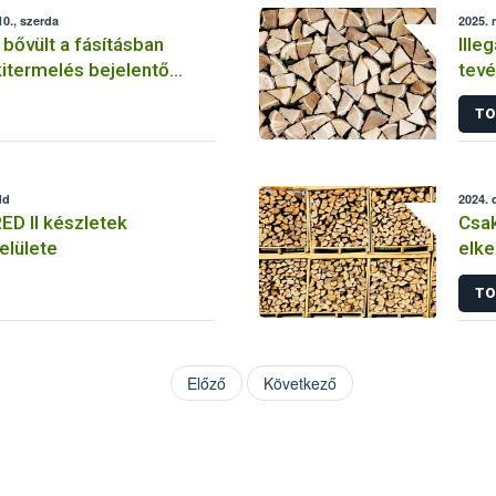
0., szerda
2025. 
 bővült a fásításban
Ille
kitermelés bejelentő
tevé
2024
TO
dd
2024. 
ED II készletek
Csak
elülete
elke
TO
Előző
Következő