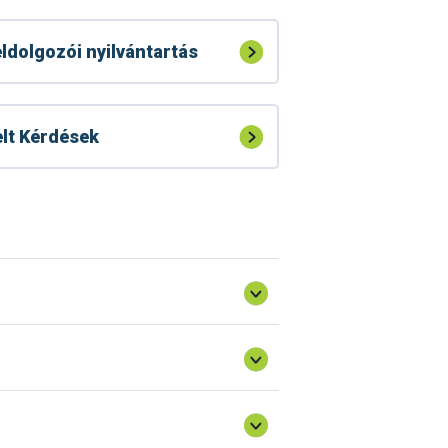
ldolgozói nyilvántartás
lt Kérdések