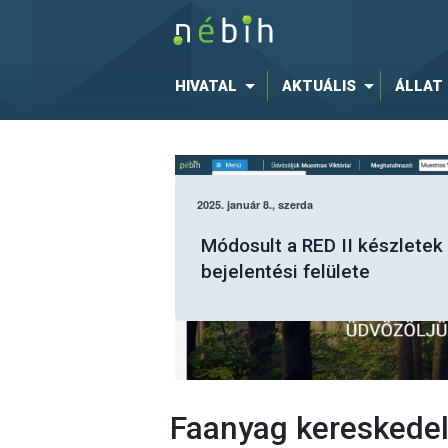
HIVATAL
AKTUÁLIS
ÁLLAT
Július elsejétől a Nébih
elektronikus felületén kell
jelenteni a fásításban
tervezett fakitermeléseket
Faanyag kereskedel