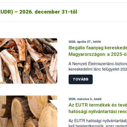
UDR) – 2026. december 31-től
2026. április 27., hétfő
Illegális faanyag kereske
Magyarországon: a 2025-ös
A Nemzeti Élelmiszerlánc-bizton
kereskedelmi lánc felügyelet 202
illegális fakitermelés esetében m
alapján elkészítette a hazai ille
TOVÁBB
helyzetéről szóló összefoglalójá
adatainak összehasonlításával kés
fakitermelés és kereskedelem mia
2026. március 3., kedd
szabott ki bírságot a hatóság. E
Az EUTR termékek és tevé
ingyenes átadására került sor, 
hatósági nyilvántartási re
részére.
Az EUTR hatósági nyilvántartás
kell bejelentkezniük, azaz regis