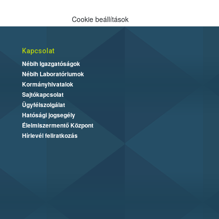
Cookie beállítások
Kapcsolat
Nébih Igazgatóságok
Nébih Laboratóriumok
Kormányhivatalok
Sajtókapcsolat
Ügyfélszolgálat
Hatósági jogsegély
Élelmiszermentő Központ
Hírlevél feliratkozás