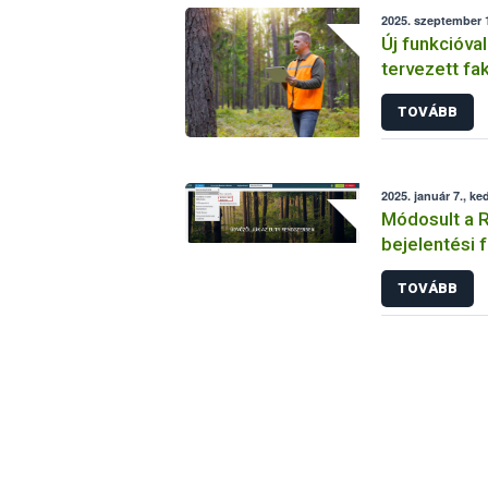
2025. szeptember 1
Új funkcióval
tervezett fa
rendszere
TOVÁBB
2025. január 7., ke
Módosult a R
bejelentési f
TOVÁBB