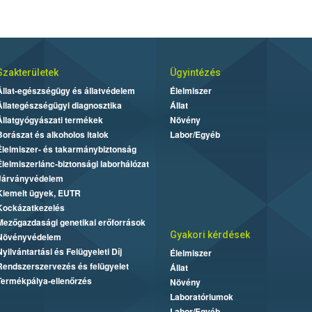
Szakterületek
Ügyintézés
Állat-egészségügy és állatvédelem
Élelmiszer
Állategészségügyi diagnosztika
Állat
Állatgyógyászati termékek
Növény
Borászat és alkoholos italok
Labor/Egyéb
Élelmiszer- és takarmánybiztonság
Élelmiszerlánc-biztonsági laborhálózat
Járványvédelem
Kiemelt ügyek, EUTR
Kockázatkezelés
Mezőgazdasági genetikai erőforrások
Gyakori kérdések
Növényvédelem
Nyilvántartási és Felügyeleti Díj
Élelmiszer
Rendszerszervezés és felügyelet
Állat
Termékpálya-ellenőrzés
Növény
Laboratóriumok
Labor/Egyéb