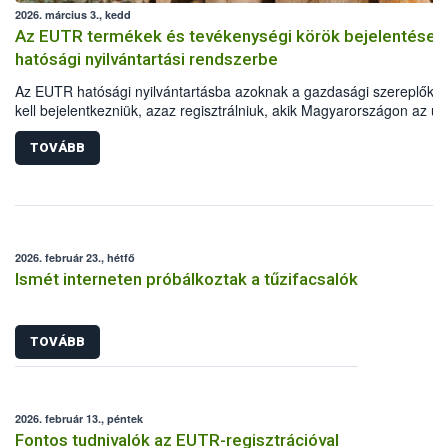
2026. március 3., kedd
Az EUTR termékek és tevékenységi körök bejelentése 
hatósági nyilvántartási rendszerbe
Az EUTR hatósági nyilvántartásba azoknak a gazdasági szereplőkn
kell bejelentkezniük, azaz regisztrálniuk, akik Magyarországon az un
jogszabályban meghatározott fát vagy faterméket elsőként helyezne
forgalomba, vagy azzal kereskednek. A vonatkozó uniós jogszabály,
TOVÁBB
995/2010/EU Parlamenti és Tanácsi Rendelet mellékletében vannak
felsorolva a Kombinált Nomenklatúra (KN) szerint beazonosítható fa
fatermékek. Fontos ugyanakkor az is, hogy a regisztráció során azo
tevékenységi köröket (TEÁOR) is meg kell adni, amelyek során ezek
fatermékeket előállítják, értékesítik.
2026. február 23., hétfő
Ismét interneten próbálkoztak a tűzifacsalók
TOVÁBB
2026. február 13., péntek
Fontos tudnivalók az EUTR-regisztrációval