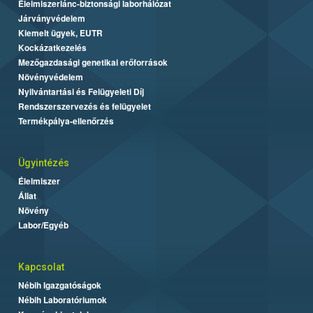
Élelmiszerlánc-biztonsági laborhálózat
Járványvédelem
Kiemelt ügyek, EUTR
Kockázatkezelés
Mezőgazdasági genetikai erőforrások
Növényvédelem
Nyilvántartási és Felügyeleti Díj
Rendszerszervezés és felügyelet
Termékpálya-ellenőrzés
Ügyintézés
Élelmiszer
Állat
Növény
Labor/Egyéb
Kapcsolat
Nébih Igazgatóságok
Nébih Laboratóriumok