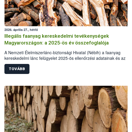
2026. április 27., hétfő
Illegális faanyag kereskedelmi tevékenységek
Magyarországon: a 2025-ös év összefoglalója
A Nemzeti Élelmiszerlánc-biztonsági Hivatal (Nébih) a faanyag
kereskedelmi lánc felügyelet 2025-ös ellenőrzési adatainak és az
illegális fakitermelés esetében más hatóságok, szervek statisztikai a
alapján elkészítette a hazai illegális fakitermelés és kereskedelem
TOVÁBB
helyzetéről szóló összefoglalóját. A 2025-ös elemzés már kilenc év
adatainak összehasonlításával készült. A tavalyi év során illegális
fakitermelés és kereskedelem miatt több mint 62 millió forint értékbe
szabott ki bírságot a hatóság. Emellett 110 köbméter elkobzott faan
ingyenes átadására került sor, elsősorban a pályázó önkormányzato
részére.