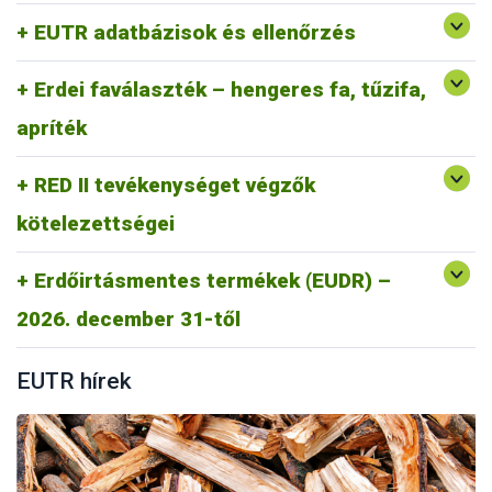
Gyakran Ismételt kérdések RED II
EUTR adatbázisok és ellenőrzés
RED II GYIK
Erdei faválaszték – hengeres fa, tűzifa,
apríték
RED II tevékenységet végzők
kötelezettségei
Erdőirtásmentes termékek (EUDR) –
https://portal.nebih.gov.hu/eudr
2026. december 31-től
EUTR hírek