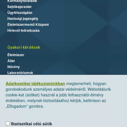
Kormányhivatalok
Sajtókapcsolat
Ügyfélszolgálat
Hatósági jogsegély
Élelmiszermentő Központ
Hírlevél feliratkozás
Gyakori kérdések
Élelmiszer
Állat
Növény
Laboratóriumok
Labor/Egyéb
Adatkezelési tájékoztatónkban
megismerheti, hogyan
gondoskodunk személyes adatai védelméről. Weboldalunk
cookie-kat (sütiket) használ a jobb felhasználói élmény
érdekében, melynek biztosításához kérjük, kattintson az
„Elfogadom” gombra.
Statisztikai célú sütik