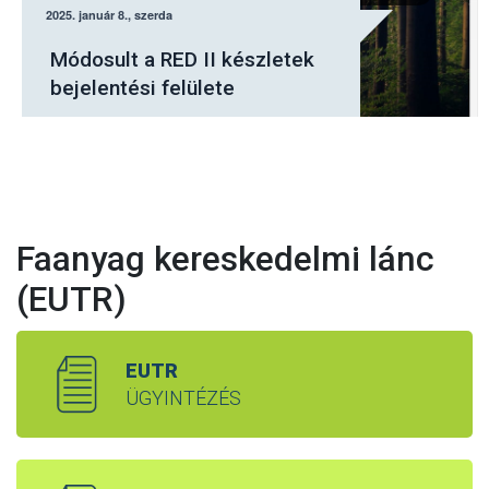
Július elsejétől a Nébih
elektronikus felületén kell
jelenteni a fásításban
tervezett fakitermeléseket
Faanyag kereskedelmi lánc
(EUTR)
EUTR
ÜGYINTÉZÉS