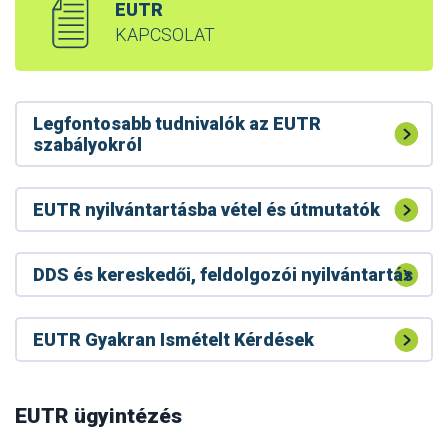
EUTR
KAPCSOLAT
Legfontosabb tudnivalók az EUTR
szabályokról
EUTR nyilvántartásba vétel és útmutatók
DDS és kereskedői, feldolgozói nyilvántartás
EUTR Gyakran Ismételt Kérdések
A RED II tevékenységet végzőknek bejelentési
kötelezettségük van a Nébih felé
RED II – faanyag biomassza energetika
EUTR ügyintézés
Módosult a RED II készletek bejelentési felülete
célú felhasználása