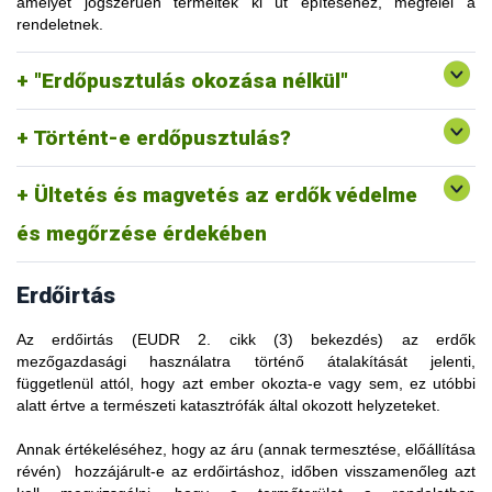
ültetvényerdővé való átalakítása az "erdőpusztulás"
amelyet jogszerűen termeltek ki út építéséhez, megfelel a
és az innen származó releváns termékeket nem lehetne
kategóriájába tartozna, a rendelet szerint nem tartoznak az
rendeletnek.
Az olyan területről származó termékek, ahol a kitermelési
forgalomba hozni. Ezzel szemben, ha a jövőben az erdő
"ültetvényerdő" meghatározása alá "azok az erdők, amelyeket
tevékenységek erdőpusztulást okoztak, nem felelnek meg a
megújul, és olyan erdőkategóriába kerül, amely az eredeti
védelem vagy az ökoszisztéma helyreállítása céljából
rendeletnek.
"Erdőpusztulás okozása nélkül"
erdőállapothoz képest nem jelent erdőpusztulást, akkor az
telepítettek, valamint azok az ültetéssel vagy magvetéssel
adott területről végzett további fakitermelési tevékenységből
létrehozott erdők, amelyek vágásérettségi korban
származó faanyag is "erdőirtásmentesnek" minősülhet.
természetesen regenerálódó erdőkre hasonlítanak vagy
Történt-e erdőpusztulás?
fognak hasonlítani.”
Ültetés és magvetés az erdők védelme
Ez a kivételszabály értelemszerűen a „telepített erdőkre” is
vonatkozik.
és megőrzése érdekében
Erdőirtás
Az erdőirtás (EUDR 2. cikk (3) bekezdés) az erdők
mezőgazdasági használatra történő átalakítását jelenti,
függetlenül attól, hogy azt ember okozta-e vagy sem, ez utóbbi
alatt értve a természeti katasztrófák által okozott helyzeteket.
Annak értékeléséhez, hogy az áru (annak termesztése, előállítása
A rendelet az ENSZ Élelmezési és Mezőgazdasági Szervezete
révén) hozzájárult-e az erdőirtáshoz, időben visszamenőleg azt
„erdő” fogalmának meghatározására támaszkodik. Ez