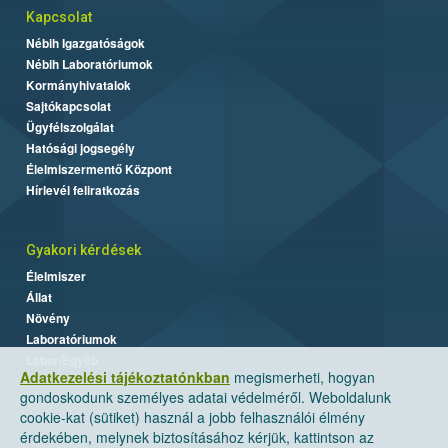
Kapcsolat
Nébih Igazgatóságok
Nébih Laboratóriumok
Kormányhivatalok
Sajtókapcsolat
Ügyfélszolgálat
Hatósági jogsegély
Élelmiszermentő Központ
Hírlevél feliratkozás
Gyakori kérdések
Élelmiszer
Állat
Növény
Laboratóriumok
Labor/Egyéb
Adatkezelési tájékoztatónkban
megismerheti, hogyan
gondoskodunk személyes adatai védelméről. Weboldalunk
cookie-kat (sütiket) használ a jobb felhasználói élmény
érdekében, melynek biztosításához kérjük, kattintson az