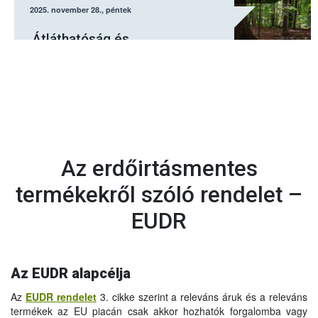
2025. november 28., péntek
Átláthatóság és
kiszámíthatóság az EUDR
rendelet módosításának célja
Az erdőirtásmentes
termékekről szóló rendelet –
EUDR
Az EUDR alapcélja
Az
EUDR rendelet
3. cikke szerint a releváns áruk és a releváns
termékek az EU piacán csak akkor hozhatók forgalomba vagy