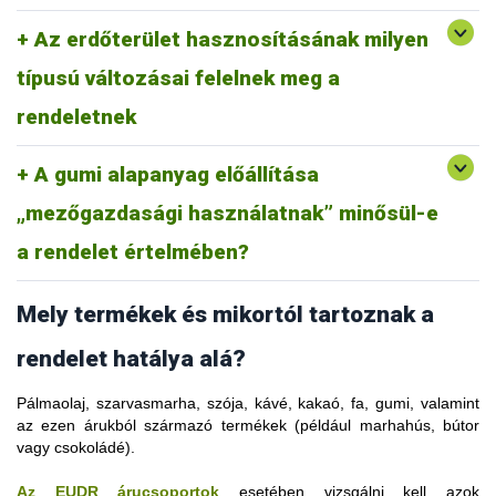
szerinti „mezőgazdasági ültetvény” fogalommeghatározás alá
fogalommeghatározása nem vonatkozik az egyéb célú,
tartozik, amely „olyan földterület, amelyen mezőgazdasági
Az erdőterület hasznosításának milyen
például városfejlesztés vagy infrastruktúra céljára történő
termelési rendszerek faállománya - így például
átalakításra. Például egy olyan erdőterületről származó fa,
gyümölcsültetvények, olajpálma-ültetvények, olajfaültetvények,
típusú változásai felelnek meg a
amelyet jogszerűen vágtak ki útépítés céljából, megfelel a
valamint a haszonnövényeket lombkorona alatt termesztő
rendeletnek.
rendeletnek
agrár-erdészeti rendszerek - található”.
Ez a fogalommeghatározás magában foglalja a fától eltérő,
A gumi alapanyag előállítása
releváns áruk ültetvényeit. A mezőgazdasági ültetvények nem
tartoznak az „erdő” fogalmába. Ez azt jelenti, hogy egy erdő
„mezőgazdasági használatnak” minősül-e
gumifa-ültetvénnyel való helyettesítése a rendelet értelmében
erdőirtásnak minősül.
a rendelet értelmében?
Mely termékek és mikortól tartoznak a
rendelet hatálya alá?
Pálmaolaj, szarvasmarha, szója, kávé, kakaó, fa, gumi, valamint
az ezen árukból származó termékek (például marhahús, bútor
vagy csokoládé).
Az EUDR árucsoportok
esetében vizsgálni kell azok