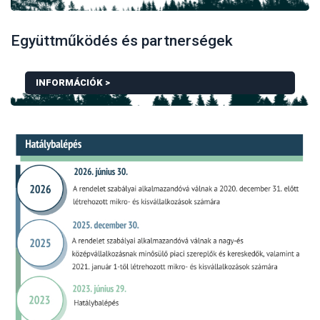
Együttműködés és partnerségek
HOGYAN KELL IGAZOLNI A TERMÉKEK EREDETÉT A
INFORMÁCIÓK >
TOVÁBBI INFORMÁCIÓK EGYÜTTMŰKÖDÉS ÉS PAR