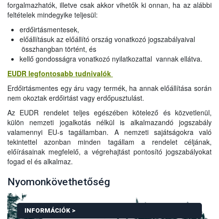
forgalmazhatók, illetve csak akkor vihetők ki onnan, ha az alábbi
feltételek mindegyike teljesül:
erdőirtásmentesek,
előállításuk az előállító ország vonatkozó jogszabályaival
összhangban történt, és
kellő gondosságra vonatkozó nyilatkozattal vannak ellátva.
EUDR legfontosabb tudnivalók
Erdőirtásmentes egy áru vagy termék, ha annak előállítása során
nem okoztak erdőirtást vagy erdőpusztulást.
Az EUDR rendelet teljes egészében kötelező és közvetlenül,
külön nemzeti jogalkotás nélkül is alkalmazandó jogszabály
valamennyi EU-s tagállamban. A nemzeti sajátságokra való
tekintettel azonban minden tagállam a rendelet céljának,
előírásainak megfelelő, a végrehajtást pontosító jogszabályokat
fogad el és alkalmaz.
Nyomonkövethetőség
INFORMÁCIÓK >