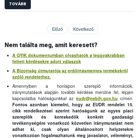
TOVÁBB
Előző
Következő
Nem találta meg, amit keresett?
A GYIK dokumentumban olvashatók a leggyakrabban
feltett kérdésekre adott válaszok
A Bizottság útmutatója az erdőirtásmentes termékekről
szóló rendelethez.
Amennyiben a honlapon szereplő információk,
iránymutatások alapján további kérdése merülne fel, lépjen
kapcsolatba hatóságunkkal az
eudr@nebih.gov.hu
címen.
Fontos azonban kiemelni, hogy az EUDR rendelet 15.
cikk rendelkezései szerint hatóságunk az egyes piaci
szereplők és kereskedők konkrét gazdasági
tevékenységére vonatkozó közvetlen iránymutatást nem
adhat ki, csak olyan általánosított helyzetekre
vonatkozóan fogalmazhatunk meg javaslatot, véleményt,