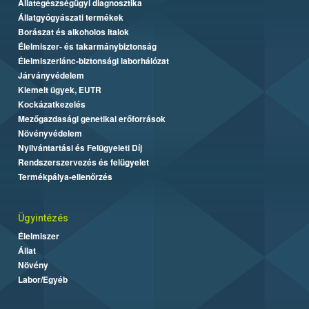
Állategészségügyi diagnosztika
Állatgyógyászati termékek
Borászat és alkoholos italok
Élelmiszer- és takarmánybiztonság
Élelmiszerlánc-biztonsági laborhálózat
Járványvédelem
Kiemelt ügyek, EUTR
Kockázatkezelés
Mezőgazdasági genetikai erőforrások
Növényvédelem
Nyilvántartási és Felügyeleti Díj
Rendszerszervezés és felügyelet
Termékpálya-ellenőrzés
Ügyintézés
Élelmiszer
Állat
Növény
Labor/Egyéb