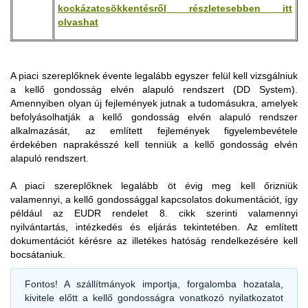
kockázatcsökkentésről részletesebben itt
olvashat
A releváns termék szabad forgalomba bocsátására vagy
A piaci szereplőknek évente legalább egyszer felül kell vizsgálniuk
A piaci szereplőknek gyűjteniük és rendszerezniük, valamint a
kivitelére vonatkozó vám-árunyilatkozatot benyújtó személynek
a kellő gondosság elvén alapuló rendszert (DD System).
releváns áruk és termékek forgalomba hozatalának vagy
a vámhatóságok rendelkezésére kell bocsátania az EUDR
Amennyiben olyan új fejlemények jutnak a tudomásukra, amelyek
kivitelének időpontjától számított öt évig meg kell őrizniük az
információs rendszer által az adott releváns termékhez a kellő
befolyásolhatják a kellő gondosság elvén alapuló rendszer
EUDR 9. cikk alapján összegyűjtött információkat a kapcsolódó
gondosságra vonatkozó nyilatkozat alapján rendelt hivatkozási
alkalmazását, az említett fejlemények figyelembevétele
bizonyítékokkal együtt.
számot.
érdekében naprakésszé kell tenniük a kellő gondosság elvén
Az EUDR 10. cikk (4) bekezdésének és az EUDR 11. cikk (3)
alapuló rendszert.
A szabad forgalomba helyezésre és a kivitelre irányuló
bekezdésének rendelkezései alapján a piaci szereplőknek be
vámeljárást tehát csak akkor kezdeményezhet a piaci
kell tudniuk mutatni, hogy a kellő gondossági eljárást
A piaci szereplőknek legalább öt évig meg kell őrizniük
szereplő, ha előzetesen elvégezte a szállítmányra vonatkozó
miképpen folytatták le, illetve azokat a kockázatcsökkentő
valamennyi, a kellő gondossággal kapcsolatos dokumentációt, így
kellő gondosság szerinti eljárás alapján az adatgyűjtést,
intézkedéseket, amelyeket esetleges kockázat azonosításakor
például az EUDR rendelet 8. cikk szerinti valamennyi
kockázatelemzést és szükség szerint a megállapított
alkalmaztak. A piaci szereplőknek a kellő gondossági
nyilvántartás, intézkedés és eljárás tekintetében. Az említett
kockázatokat megfelelő intézkedésekkel elhanyagolható
nyilatkozatokról is nyilvántartást kell vezetniük a nyilatkozat
dokumentációt kérésre az illetékes hatóság rendelkezésére kell
méretűre csökkentette, majd ez alapján feltöltötte a kellő
információs rendszerbe történő benyújtásától számított öt évig,
bocsátaniuk.
gondosságra vonatkozó nyilatkozatát (DD Statement), és a
amely nyilatkozatok benyújtása a termék forgalomba
nyilatkozat nem lett visszautasítva, hanem hivatkozási számot
hozatalának vagy kivitelének időpontja előtt valósult meg. E
Fontos!
A szállítmányok importja, forgalomba hozatala,
kapott.
tekintetben a kkv-nek nem minősülő kereskedőkre ugyanazok
kivitele előtt a kellő gondosságra vonatkozó nyilatkozatot
a kötelezettségek hárulnak, mint a piaci szereplőkre.