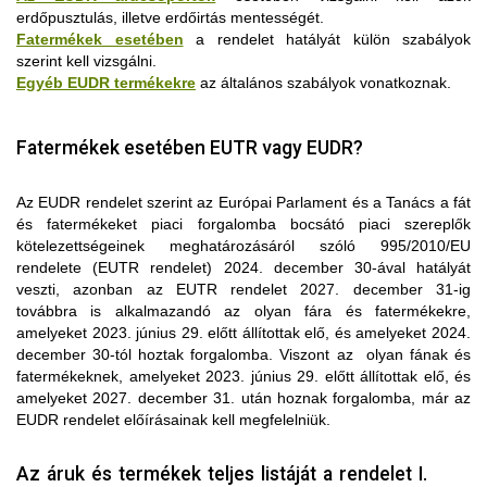
erdőpusztulás, illetve erdőirtás mentességét.
Fatermékek esetében
a rendelet hatályát külön szabályok
szerint kell vizsgálni.
Egyéb EUDR termékekre
az általános szabályok vonatkoznak.
Fatermékek esetében EUTR vagy EUDR?
Az EUDR rendelet szerint az Európai Parlament és a Tanács a fát
és fatermékeket piaci forgalomba bocsátó piaci szereplők
kötelezettségeinek meghatározásáról szóló 995/2010/EU
rendelete (EUTR rendelet) 2024. december 30-ával hatályát
veszti, azonban az EUTR rendelet 2027. december 31-ig
továbbra is alkalmazandó az olyan fára és fatermékekre,
Az „erdőirtásmentes” meghatározás erdőpusztulással
amelyeket 2023. június 29. előtt állítottak elő, és amelyeket 2024.
kapcsolatos elemének való megfelelés érdekében a piaci
Ha a rendelet I. mellékletben szereplő termékek KN-kódja előtt
december 30-tól hoztak forgalomba. Viszont az olyan fának és
szereplőknek meg kell állapítaniuk, hogy az erdőtípus 2020.
„ex” szerepel, akkor a mellékletben leírt termék a KN-kód alá
fatermékeknek, amelyeket 2023. június 29. előtt állítottak elő, és
december 31-én vagy azt megelőzően természetes erdő vagy
sorolható összes termék csak egy részére vonatkozik, vagyis
amelyeket 2027. december 31. után hoznak forgalomba, már az
természetes úton regenerálódó erdő volt-e (ez az a két
az annak csak egy szűkítése.
EUDR rendelet előírásainak kell megfelelniük.
erdőtípus, amelyre az „erdőpusztulás” meghatározás
Például a 9401 kódba tartozhatnak a fától eltérő
Az „elhanyagolható kockázat” a forgalomba hozatalra vagy
vonatkozik), majd értékelniük kell azt, hogy a fakitermeléssel
nyersanyagokból készült ülések, de a rendelet követelményei
kivitelre szánt releváns termékekre vonatkozó kockázati szintre
Az áruk és termékek teljes listáját a rendelet I.
kapcsolatos erdészeti tevékenységek, valamint a kitermelés