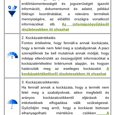
erdőirtásmentességét és jogszerűségét igazoló
információt, dokumentumot és adatot, például
földrajzi koordinátákat, a releváns termékek
mennyiségére, az előállító országra vonatkozó
információkat stb.
Az információgyűjtésről
részletesebben itt olvashat
2. Kockázatértékelés
Fontos értékelnie, hogy fennáll-e annak kockázata,
hogy a termék nem felel meg a szabályoknak. A piaci
szereplőknek be kell mutatniuk annak módját, hogy
miképp ellenőrizték az összegyűjtött információkat a
kockázatértékelési kritériumok alapján, és hogyan
határozták meg az esetleges kockázatot.
A
kockázatértékelésről részletesebben itt olvashat
3. Kockázatcsökkentés
Ha fennáll annak a kockázata, hogy a termék nem
felel meg a szabályoknak, akkor megfelelő és
arányos kockázatcsökkentő eljárások és
intézkedések elfogadása válik szükségessé.
Győződjön meg arról, hogy a kockázat biztosan
elhanyagolható mértékűre csökken.
A