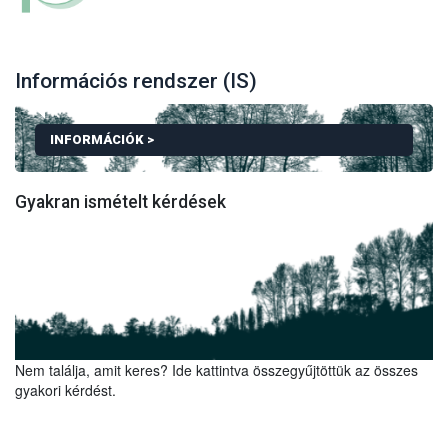
Információs rendszer (IS)
INFORMÁCIÓK >
Gyakran ismételt kérdések
TOVÁBBI INFORMÁCIÓK A KELLŐ GONDOSSÁGI NY
Ez az oldal kifejezetten az EUDR rendszerbe történő
bejelentkezést szolgálja. Az általánosan elérhető TRACES NT
Nem találja, amit keres? Ide kattintva összegyűjtöttük az összes
oldalról nem lehet bejelentkezni az EUDR IS-be!
gyakori kérdést.
Az EUDR informatikai rendszerbe való regisztráció során, a
gazdasági szereplő létrehozásakor nem szükséges hatósági
jóváhagyás. Amennyiben a rendszer mégis ilyet kér, akkor