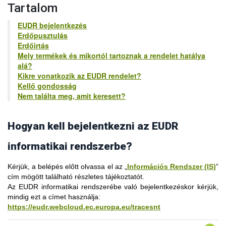
nagy valószínűséggel nem az EUDR rendszerbe regisztrált.
Tartalom
Fontos, hogy az EUDR rendszer honlapjának bal felső
sarkában mindig az „EUDR” felirat legyen látható:
EUDR bejelentkezés
Erdőpusztulás
Erdőirtás
Mely termékek és mikortól tartoznak a rendelet hatálya
alá?
Kikre vonatkozik az EUDR rendelet?
Kellő gondosság
Ha a bal felső sarokban ehhez hasonló, például „IMSOC”
Nem találta meg, amit keresett?
feliratot lát, akkor nem az EUDR rendszerhez tartozó felületet
használja:
Hogyan kell bejelentkezni az EUDR
Az „erdőirtásmentes” fogalommeghatározás (2. cikk 13.b) - a
informatikai rendszerbe?
fa áruk és termékek vonatkozásában - kifejezetten az
erdőpusztulásra utal, mely követelmény akkor teljesül, ha a fát
Kérjük, a belépés előtt olvassa el az „
Információs Rendszer (IS)
”
„2020. december 31. után úgy termelték ki az erdőből, hogy
cím mögött található részletes tájékoztatót.
azzal nem okoztak erdőpusztulást”. Az „okozásra” való
Az EUDR informatikai rendszerébe való
Fontos, hogy az EU Login azonosítóval többféle uniós
bejelentkezéskor
kérjük,
hivatkozás okozati összefüggést teremt a fakitermelés és az
mindig ezt a címet használja
alkalmazásba is be tud jelentkezni, hasonlóan ahhoz,
:
erdőpusztulás folyamata között.
https://eudr.webcloud.ec.europa.eu/tracesnt
ahogyan a magyarországi KAÜ-s (ügyfélkapus)
Ez azt a tényt tükrözi, hogy az erdőkre más folyamatok is
azonosításnál egyetlen belépéssel több szolgáltatás is