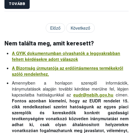
TOVÁBB
Előző
Következő
Nem találta meg, amit keresett?
A GYIK dokumentumban olvashatók a leggyakrabban
feltett kérdésekre adott válaszok
A Bizottság útmutatója az erdőirtásmentes termékekről
szóló rendelethez.
Amennyiben a honlapon szereplő információk,
iránymutatások alapján további kérdése merülne fel, lépjen
kapcsolatba hatóságunkkal az
eudr@nebih.gov.hu
címen.
Fontos azonban kiemelni, hogy az EUDR rendelet 15.
cikk rendelkezései szerint hatóságunk az egyes piaci
szereplők és kereskedők konkrét gazdasági
tevékenységére vonatkozó közvetlen iránymutatást nem
adhat ki, csak olyan általánosított helyzetekre
vonatkozóan fogalmazhatunk meg javaslatot, véleményt,