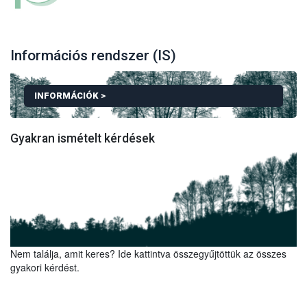
Információs rendszer (IS)
INFORMÁCIÓK >
Gyakran ismételt kérdések
TOVÁBBI INFORMÁCIÓK A KELLŐ GONDOSSÁGI NY
Ez az oldal kifejezetten az EUDR rendszerbe történő
bejelentkezést szolgálja. Az általánosan elérhető TRACES NT
Nem találja, amit keres? Ide kattintva összegyűjtöttük az összes
oldalról nem lehet bejelentkezni az EUDR IS-be!
gyakori kérdést.
Az EUDR informatikai rendszerbe való regisztráció során, a
gazdasági szereplő létrehozásakor nem szükséges hatósági
jóváhagyás. Amennyiben a rendszer mégis ilyet kér, akkor