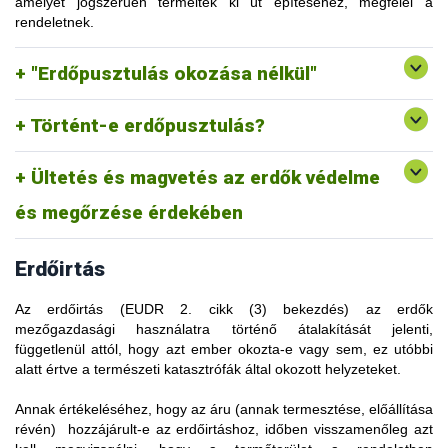
ültetvényerdővé való átalakítása az "erdőpusztulás"
amelyet jogszerűen termeltek ki út építéséhez, megfelel a
és az innen származó releváns termékeket nem lehetne
kategóriájába tartozna, a rendelet szerint nem tartoznak az
rendeletnek.
Az olyan területről származó termékek, ahol a kitermelési
forgalomba hozni. Ezzel szemben, ha a jövőben az erdő
"ültetvényerdő" meghatározása alá "azok az erdők, amelyeket
tevékenységek erdőpusztulást okoztak, nem felelnek meg a
megújul, és olyan erdőkategóriába kerül, amely az eredeti
védelem vagy az ökoszisztéma helyreállítása céljából
rendeletnek.
"Erdőpusztulás okozása nélkül"
erdőállapothoz képest nem jelent erdőpusztulást, akkor az
telepítettek, valamint azok az ültetéssel vagy magvetéssel
adott területről végzett további fakitermelési tevékenységből
létrehozott erdők, amelyek vágásérettségi korban
származó faanyag is "erdőirtásmentesnek" minősülhet.
természetesen regenerálódó erdőkre hasonlítanak vagy
Történt-e erdőpusztulás?
fognak hasonlítani.”
Ültetés és magvetés az erdők védelme
Ez a kivételszabály értelemszerűen a „telepített erdőkre” is
vonatkozik.
és megőrzése érdekében
Erdőirtás
Az erdőirtás (EUDR 2. cikk (3) bekezdés) az erdők
mezőgazdasági használatra történő átalakítását jelenti,
függetlenül attól, hogy azt ember okozta-e vagy sem, ez utóbbi
alatt értve a természeti katasztrófák által okozott helyzeteket.
Annak értékeléséhez, hogy az áru (annak termesztése, előállítása
A rendelet az ENSZ Élelmezési és Mezőgazdasági Szervezete
révén) hozzájárult-e az erdőirtáshoz, időben visszamenőleg azt
„erdő” fogalmának meghatározására támaszkodik. Ez