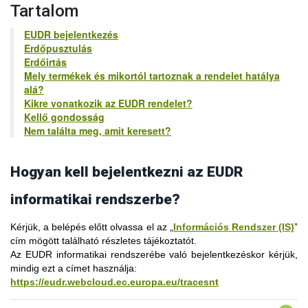
nagy valószínűséggel nem az EUDR rendszerbe regisztrált.
Tartalom
Fontos, hogy az EUDR rendszer honlapjának bal felső
sarkában mindig az „EUDR” felirat legyen látható:
EUDR bejelentkezés
Erdőpusztulás
Erdőirtás
Mely termékek és mikortól tartoznak a rendelet hatálya
alá?
Kikre vonatkozik az EUDR rendelet?
Kellő gondosság
Ha a bal felső sarokban ehhez hasonló, például „IMSOC”
Nem találta meg, amit keresett?
feliratot lát, akkor nem az EUDR rendszerhez tartozó felületet
használja:
Hogyan kell bejelentkezni az EUDR
Az „erdőirtásmentes” fogalommeghatározás (2. cikk 13.b) - a
informatikai rendszerbe?
fa áruk és termékek vonatkozásában - kifejezetten az
erdőpusztulásra utal, mely követelmény akkor teljesül, ha a fát
Kérjük, a belépés előtt olvassa el az „
Információs Rendszer (IS)
”
„2020. december 31. után úgy termelték ki az erdőből, hogy
cím mögött található részletes tájékoztatót.
azzal nem okoztak erdőpusztulást”. Az „okozásra” való
Az EUDR informatikai rendszerébe való
Fontos, hogy az EU Login azonosítóval többféle uniós
bejelentkezéskor
kérjük,
hivatkozás okozati összefüggést teremt a fakitermelés és az
mindig ezt a címet használja
alkalmazásba is be tud jelentkezni, hasonlóan ahhoz,
:
erdőpusztulás folyamata között.
https://eudr.webcloud.ec.europa.eu/tracesnt
ahogyan a magyarországi KAÜ-s (ügyfélkapus)
Ez azt a tényt tükrözi, hogy az erdőkre más folyamatok is
azonosításnál egyetlen belépéssel több szolgáltatás is