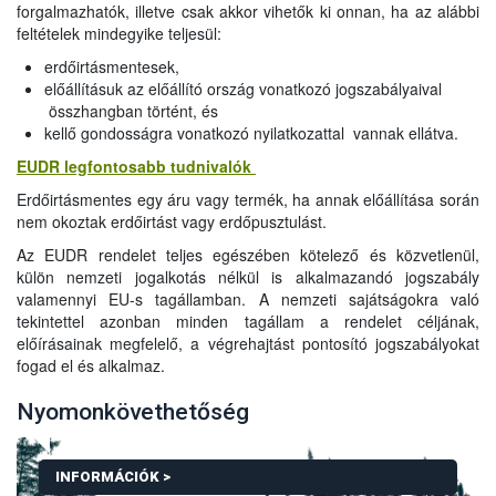
forgalmazhatók, illetve csak akkor vihetők ki onnan, ha az alábbi
feltételek mindegyike teljesül:
erdőirtásmentesek,
előállításuk az előállító ország vonatkozó jogszabályaival
összhangban történt, és
kellő gondosságra vonatkozó nyilatkozattal vannak ellátva.
EUDR legfontosabb tudnivalók
Erdőirtásmentes egy áru vagy termék, ha annak előállítása során
nem okoztak erdőirtást vagy erdőpusztulást.
Az EUDR rendelet teljes egészében kötelező és közvetlenül,
külön nemzeti jogalkotás nélkül is alkalmazandó jogszabály
valamennyi EU-s tagállamban. A nemzeti sajátságokra való
tekintettel azonban minden tagállam a rendelet céljának,
előírásainak megfelelő, a végrehajtást pontosító jogszabályokat
fogad el és alkalmaz.
Nyomonkövethetőség
INFORMÁCIÓK >