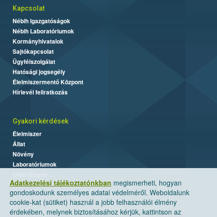
Kapcsolat
Nébih Igazgatóságok
Nébih Laboratóriumok
Kormányhivatalok
Sajtókapcsolat
Ügyfélszolgálat
Hatósági jogsegély
Élelmiszermentő Központ
Hírlevél feliratkozás
Gyakori kérdések
Élelmiszer
Állat
Növény
Laboratóriumok
Labor/Egyéb
Adatkezelési tájékoztatónkban
megismerheti, hogyan
gondoskodunk személyes adatai védelméről. Weboldalunk
cookie-kat (sütiket) használ a jobb felhasználói élmény
érdekében, melynek biztosításához kérjük, kattintson az