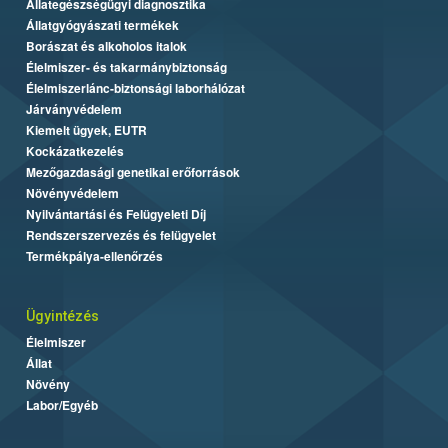
Állategészségügyi diagnosztika
Állatgyógyászati termékek
Borászat és alkoholos italok
Élelmiszer- és takarmánybiztonság
Élelmiszerlánc-biztonsági laborhálózat
Járványvédelem
Kiemelt ügyek, EUTR
Kockázatkezelés
Mezőgazdasági genetikai erőforrások
Növényvédelem
Nyilvántartási és Felügyeleti Díj
Rendszerszervezés és felügyelet
Termékpálya-ellenőrzés
Ügyintézés
Élelmiszer
Állat
Növény
Labor/Egyéb