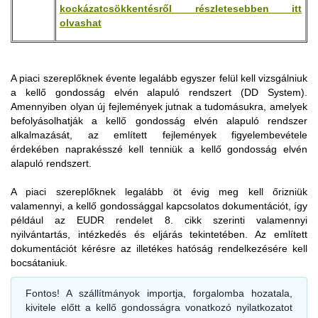
kockázatcsökkentésről részletesebben itt
olvashat
A releváns termék szabad forgalomba bocsátására vagy
A piaci szereplőknek évente legalább egyszer felül kell vizsgálniuk
A piaci szereplőknek gyűjteniük és rendszerezniük, valamint a
kivitelére vonatkozó vám-árunyilatkozatot benyújtó személynek
a kellő gondosság elvén alapuló rendszert (DD System).
releváns áruk és termékek forgalomba hozatalának vagy
a vámhatóságok rendelkezésére kell bocsátania az EUDR
Amennyiben olyan új fejlemények jutnak a tudomásukra, amelyek
kivitelének időpontjától számított öt évig meg kell őrizniük az
információs rendszer által az adott releváns termékhez a kellő
befolyásolhatják a kellő gondosság elvén alapuló rendszer
EUDR 9. cikk alapján összegyűjtött információkat a kapcsolódó
gondosságra vonatkozó nyilatkozat alapján rendelt hivatkozási
alkalmazását, az említett fejlemények figyelembevétele
bizonyítékokkal együtt.
számot.
érdekében naprakésszé kell tenniük a kellő gondosság elvén
Az EUDR 10. cikk (4) bekezdésének és az EUDR 11. cikk (3)
alapuló rendszert.
A szabad forgalomba helyezésre és a kivitelre irányuló
bekezdésének rendelkezései alapján a piaci szereplőknek be
vámeljárást tehát csak akkor kezdeményezhet a piaci
kell tudniuk mutatni, hogy a kellő gondossági eljárást
A piaci szereplőknek legalább öt évig meg kell őrizniük
szereplő, ha előzetesen elvégezte a szállítmányra vonatkozó
miképpen folytatták le, illetve azokat a kockázatcsökkentő
valamennyi, a kellő gondossággal kapcsolatos dokumentációt, így
kellő gondosság szerinti eljárás alapján az adatgyűjtést,
intézkedéseket, amelyeket esetleges kockázat azonosításakor
például az EUDR rendelet 8. cikk szerinti valamennyi
kockázatelemzést és szükség szerint a megállapított
alkalmaztak. A piaci szereplőknek a kellő gondossági
nyilvántartás, intézkedés és eljárás tekintetében. Az említett
kockázatokat megfelelő intézkedésekkel elhanyagolható
nyilatkozatokról is nyilvántartást kell vezetniük a nyilatkozat
dokumentációt kérésre az illetékes hatóság rendelkezésére kell
méretűre csökkentette, majd ez alapján feltöltötte a kellő
információs rendszerbe történő benyújtásától számított öt évig,
bocsátaniuk.
gondosságra vonatkozó nyilatkozatát (DD Statement), és a
amely nyilatkozatok benyújtása a termék forgalomba
nyilatkozat nem lett visszautasítva, hanem hivatkozási számot
hozatalának vagy kivitelének időpontja előtt valósult meg. E
Fontos!
A szállítmányok importja, forgalomba hozatala,
kapott.
tekintetben a kkv-nek nem minősülő kereskedőkre ugyanazok
kivitele előtt a kellő gondosságra vonatkozó nyilatkozatot
a kötelezettségek hárulnak, mint a piaci szereplőkre.