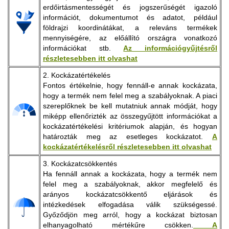
erdőirtásmentességét és jogszerűségét igazoló
információt, dokumentumot és adatot, például
földrajzi koordinátákat, a releváns termékek
mennyiségére, az előállító országra vonatkozó
információkat stb.
Az információgyűjtésről
részletesebben itt olvashat
2. Kockázatértékelés
Fontos értékelnie, hogy fennáll-e annak kockázata,
hogy a termék nem felel meg a szabályoknak. A piaci
szereplőknek be kell mutatniuk annak módját, hogy
miképp ellenőrizték az összegyűjtött információkat a
kockázatértékelési kritériumok alapján, és hogyan
határozták meg az esetleges kockázatot.
A
kockázatértékelésről részletesebben itt olvashat
3. Kockázatcsökkentés
Ha fennáll annak a kockázata, hogy a termék nem
felel meg a szabályoknak, akkor megfelelő és
arányos kockázatcsökkentő eljárások és
intézkedések elfogadása válik szükségessé.
Győződjön meg arról, hogy a kockázat biztosan
elhanyagolható mértékűre csökken.
A