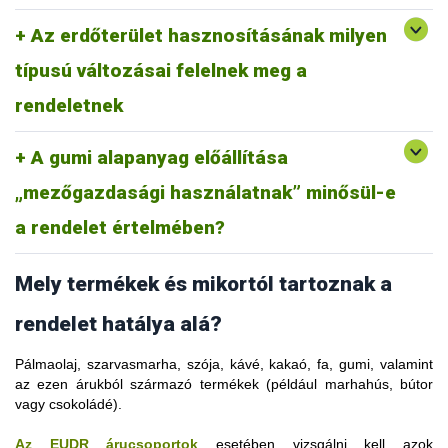
szerinti „mezőgazdasági ültetvény” fogalommeghatározás alá
fogalommeghatározása nem vonatkozik az egyéb célú,
tartozik, amely „olyan földterület, amelyen mezőgazdasági
Az erdőterület hasznosításának milyen
például városfejlesztés vagy infrastruktúra céljára történő
termelési rendszerek faállománya - így például
átalakításra. Például egy olyan erdőterületről származó fa,
gyümölcsültetvények, olajpálma-ültetvények, olajfaültetvények,
típusú változásai felelnek meg a
amelyet jogszerűen vágtak ki útépítés céljából, megfelel a
valamint a haszonnövényeket lombkorona alatt termesztő
rendeletnek.
rendeletnek
agrár-erdészeti rendszerek - található”.
Ez a fogalommeghatározás magában foglalja a fától eltérő,
A gumi alapanyag előállítása
releváns áruk ültetvényeit. A mezőgazdasági ültetvények nem
tartoznak az „erdő” fogalmába. Ez azt jelenti, hogy egy erdő
„mezőgazdasági használatnak” minősül-e
gumifa-ültetvénnyel való helyettesítése a rendelet értelmében
erdőirtásnak minősül.
a rendelet értelmében?
Mely termékek és mikortól tartoznak a
rendelet hatálya alá?
Pálmaolaj, szarvasmarha, szója, kávé, kakaó, fa, gumi, valamint
az ezen árukból származó termékek (például marhahús, bútor
vagy csokoládé).
Az EUDR árucsoportok
esetében vizsgálni kell azok