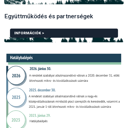
Együttműködés és partnerségek
HOGYAN KELL IGAZOLNI A TERMÉKEK EREDETÉT A
INFORMÁCIÓK >
TOVÁBBI INFORMÁCIÓK EGYÜTTMŰKÖDÉS ÉS PAR