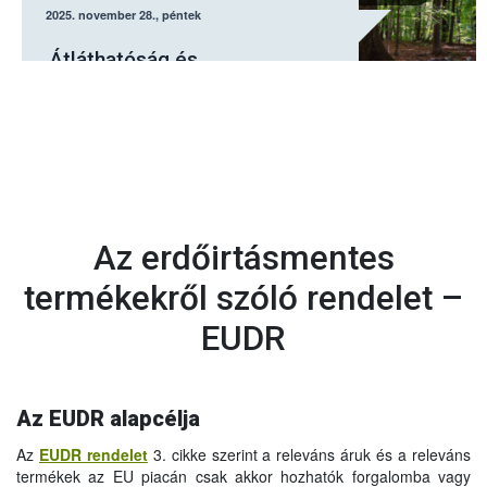
2025. november 28., péntek
Átláthatóság és
kiszámíthatóság az EUDR
rendelet módosításának célja
Az erdőirtásmentes
termékekről szóló rendelet –
EUDR
Az EUDR alapcélja
Az
EUDR rendelet
3. cikke szerint a releváns áruk és a releváns
termékek az EU piacán csak akkor hozhatók forgalomba vagy