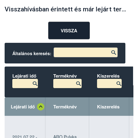
Visszahívásban érintett és már lejárt termékek
VISSZA
Általános keresés:
Lejárati idő
Terméknév
Kiszerelés
Lejárati idő
Terméknév
Kiszerelés
Lejárati idő
Lejárati idő
Terméknév
Terméknév
Kiszerelés
Kiszerelés
2021.07.22 -
ARO Pulyka