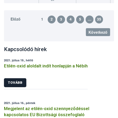
Előző
1
2
3
4
5
…
35
Következő
Kapcsolódó hírek
2021. július 19., hétfő
Etilén-oxid aloldalt indít honlapján a Nébih
TOVÁBB
2021. július 16., péntek
Megjelent az etilén-oxid szennyeződéssel
kapcsolatos EU Bizottsági összefoglaló