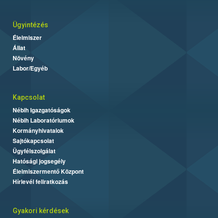
Ügyintézés
Élelmiszer
Állat
Növény
Labor/Egyéb
Kapcsolat
Nébih Igazgatóságok
Nébih Laboratóriumok
Kormányhivatalok
Sajtókapcsolat
Ügyfélszolgálat
Hatósági jogsegély
Élelmiszermentő Központ
Hírlevél feliratkozás
Gyakori kérdések