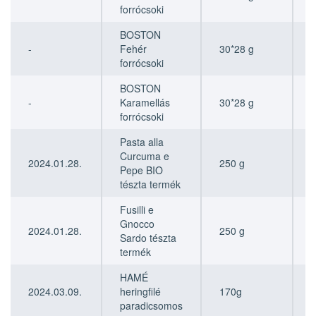
forrócsoki
BOSTON
-
Fehér
30*28 g
forrócsoki
BOSTON
-
Karamellás
30*28 g
forrócsoki
Pasta alla
Curcuma e
2024.01.28.
250 g
Pepe BIO
tészta termék
Fusilli e
Gnocco
2024.01.28.
250 g
Sardo tészta
termék
HAMÉ
2024.03.09.
heringfilé
170g
paradicsomos