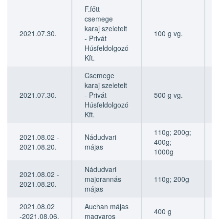
F.főtt
csemege
karaj szeletelt
2021.07.30.
100 g vg.
- Privát
Húsfeldolgozó
Kft.
Csemege
karaj szeletelt
2021.07.30.
- Privát
500 g vg.
Húsfeldolgozó
Kft.
110g; 200g;
2021.08.02 -
Nádudvari
400g;
2021.08.20.
májas
1000g
Nádudvari
2021.08.02 -
majorannás
110g; 200g
2021.08.20.
májas
2021.08.02
Auchan májas
400 g
-2021.08.06.
magyaros