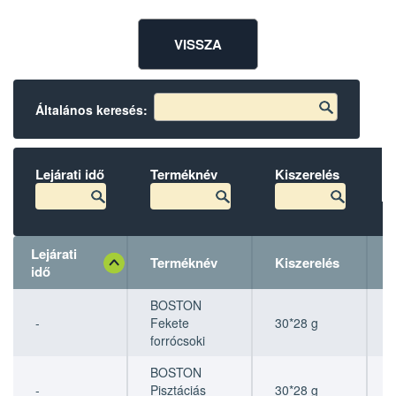
VISSZA
Általános keresés:
Lejárati idő
Terméknév
Kiszerelés
Lejárati
Terméknév
Kiszerelés
idő
Lejárati idő
Lejárati idő
Terméknév
Terméknév
Kiszerelés
Kiszerelés
BOSTON
-
Fekete
30*28 g
forrócsoki
BOSTON
-
Pisztáciás
30*28 g