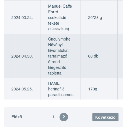
Manuel Caffe
Forró
2024.03.24.
csokoládé
20*28 g
fekete
(klasszikus)
Circulymphe
Növényi
kivonatokat
2024.04.30.
tartalmazó
60 db
étrend-
kiegészítő
tabletta
HAMÉ
2024.05.25.
heringfilé
170g
paradicsomos
Előző
1
2
Következő