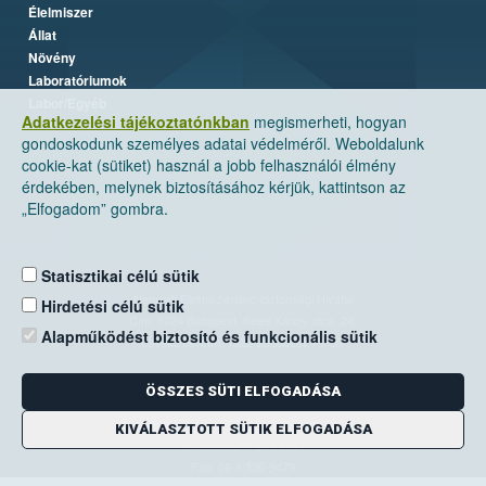
Élelmiszer
Állat
Növény
Laboratóriumok
Labor/Egyéb
Adatkezelési tájékoztatónkban
megismerheti, hogyan
gondoskodunk személyes adatai védelméről. Weboldalunk
cookie-kat (sütiket) használ a jobb felhasználói élmény
érdekében, melynek biztosításához kérjük, kattintson az
„Elfogadom” gombra.
Statisztikai célú sütik
Nemzeti Élelmiszerlánc-biztonsági Hivatal
Hirdetési célú sütik
Cím: 1024 Budapest, Keleti Károly utca. 24.
Alapműködést biztosító és funkcionális sütik
Levelezési cím: 1525 Budapest. Pf. 30.
ÖSSZES SÜTI ELFOGADÁSA
E-mail:
ugyfelszolgalat@nebih.gov.hu
Zöld szám: 06-80/263-244
KIVÁLASZTOTT SÜTIK ELFOGADÁSA
Telefon: 06-1/ 336-9000
Fax: 06-1/336-9479