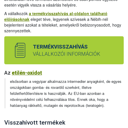
esetén vigyék vissza a vásárlás helyére.
A vállalkozók
a termékvisszahívás al-oldalon található
előírásoknak
eleget téve, legyenek szívesek a Nébih-nél
bejelenteni azokat a tételeket, amelyekről bebizonyosodott, hogy
szennyezettek.
TERMÉKVISSZAHÍVÁS
VÁLLALKOZÓI INFORMÁCIÓK
Az
etilén-oxidot
elsősorban a vegyipar alkalmazza intermedier anyagként, de egyes
országokban gomba- és rovarölő szerként, illetve
felületfertőtlenítésre is használják. Az EU-ban azonban a
növényvédelmi célú felhasználása tilos. Ennek oka, hogy a
hatóanyag rákkeltő, mutagén és reprotoxikus (teratogén).
Visszahívott termékek