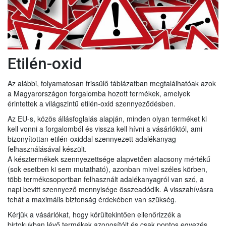
Etilén-oxid
Az alábbi, folyamatosan frissülő táblázatban megtalálhatóak azok
a Magyarországon forgalomba hozott termékek, amelyek
érintettek a világszintű etilén-oxid szennyeződésben.
Az EU-s, közös állásfoglalás alapján, minden olyan terméket ki
kell vonni a forgalomból és vissza kell hívni a vásárlóktól, ami
bizonyítottan etilén-oxiddal szennyezett adalékanyag
felhasználásával készült.
A késztermékek szennyezettsége alapvetően alacsony mértékű
(sok esetben ki sem mutatható), azonban mivel széles körben,
több termékcsoportban felhasznált adalékanyagról van szó, a
napi bevitt szennyező mennyisége összeadódik. A visszahívásra
tehát a maximális biztonság érdekében van szükség.
Kérjük a vásárlókat, hogy körültekintően ellenőrizzék a
birtokukban lévő termékek azonosítóit és csak pontos egyezés