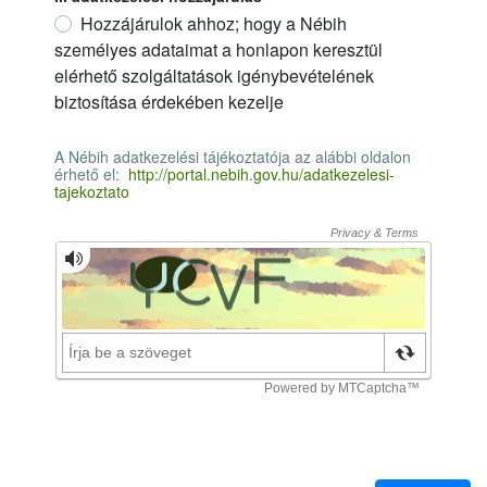
Hozzájárulok ahhoz; hogy a Nébih
személyes adataimat a honlapon keresztül
elérhető szolgáltatások igénybevételének
biztosítása érdekében kezelje
II. adatkezelési hozzájárulás
Requerido
A Nébih adatkezelési tájékoztatója az alábbi oldalon
érhető el:
http://portal.nebih.gov.hu/adatkezelesi-
tajekoztato
A Nébih adatkezelési tájékoztatója az alábbi oldalon érhető el