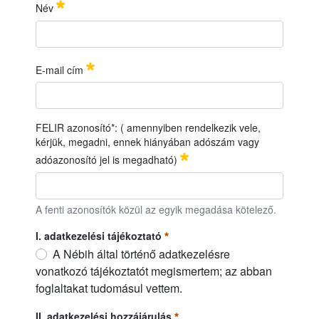
IDŐ
PONT:
2026. június 03. (szerda), 9:00
óra
Név
22
HELYSZÍN:
Nébih Növényfajta-kitermesztő Állomás,
Monorierdő
Név
Requerido
E-mail cím
E-mail cím
Requerido
FELIR azonosító*: ( amennyiben rendelkezik vele,
kérjük, megadni, ennek hiányában adószám vagy
adóazonosító jel is megadható)
FELIR azonosító*: ( amennyiben rendelkezik vele, kérjük, me
A fenti azonosítók közül az egyik megadása kötelező.
I. adatkezelési tájékoztató
A Nébih által történő adatkezelésre
vonatkozó tájékoztatót megismertem; az abban
foglaltakat tudomásul vettem.
I. adatkezelési tájékoztató
Requerido
II. adatkezelési hozzájárulás