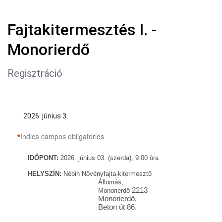
Fajtakitermesztés I. -
Monorierdő
Regisztráció
2026. június 3.
Indica campos obligatorios
IDŐ
PONT:
2026. június 03. (szerda), 9:00
óra
HELYSZÍN:
Nébih Növényfajta-kitermesztő
Állomás,
2213
Monorierdő
Monorierdő,
Beton út 86.