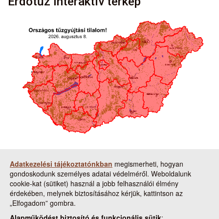
Erdőtűz interaktív térkép
Tudnivalók a térkép használatához:
Adatkezelési tájékoztatónkban
megismerheti, hogyan
gondoskodunk személyes adatai védelméről. Weboldalunk
A térképen a piros színnel jelzett
cookie-kat (sütiket) használ a jobb felhasználói élmény
megyékben/országrészekben van érvényben tűzgyújtási
érdekében, melynek biztosításához kérjük, kattintson az
tilalom.
„Elfogadom” gombra.
A térkép a napi állapotot mutatja. Ha nincs elrendelve
tűzgyújtási tilalom, az a térképen szövegesen is jelezve van.
Alapműködést biztosító és funkcionális sütik
: