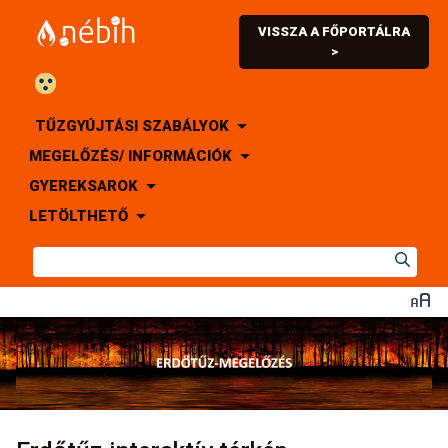
VISSZA A FŐPORTÁLRA
>
TŰZGYÚJTÁSI SZABÁLYOK
MEGELŐZÉS/ INFORMÁCIÓK
GYEREKSAROK
LETÖLTHETŐ