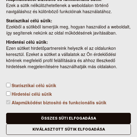
Az alábbi térképre kattintva az erdészeti hatóság által
Ezek a sütik nélkülözhetetlenek a weboldalon történő
készített interaktív tűzgyújtási tilalom térképre navigál, ahol
navigáláshoz és különböző funkcióinak használatához.
további információkat talál, illetve be tudja azonosítani a
Statisztikai célú sütik:
lakóhelye környékén található erdőterületeket.
Ezekből a sütikből ismerjük meg, hogyan használod a weboldalt,
így segítenek nekünk az oldal működésének javításában.
Hirdetési célú sütik:
Cookie beállítások
Ezen sütiket hirdetőpartnereink helyezik el az oldalunkon
keresztül. Ezeket a sütiket a vállalatok az Ön érdeklődési
körének megfelelő profil felállítására és ahhoz illeszkedő
hirdetések megjelenítésére használhatják más oldalakon.
Statisztikai célú sütik
Kapcsolat
Nemzeti Élelmiszerlánc-biztonsági Hivatal
Hirdetési célú sütik
Cím: 1024 Budapest, Keleti Károly utca. 24.
Alapműködést biztosító és funkcionális sütik
Levelezési cím: 1525 Budapest. Pf. 30.
E-mail: ugyfelszolgalat@nebih.gov.hu
Zöld szám: 06-80/263-244
ÖSSZES SÜTI ELFOGADÁSA
Telefon: 06-1/ 336-9000
KIVÁLASZTOTT SÜTIK ELFOGADÁSA