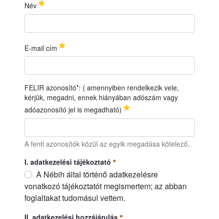
IDŐ
PONT:
2026. június 03. (szerda), 9:00
óra
Név
22
HELYSZÍN:
Nébih Növényfajta-kitermesztő Állomás,
Monorierdő
Név
Required
E-mail cím
E-mail cím
Required
FELIR azonosító*: ( amennyiben rendelkezik vele,
kérjük, megadni, ennek hiányában adószám vagy
adóazonosító jel is megadható)
FELIR azonosító*: ( amennyiben rendelkezik vele, kérjük, me
A fenti azonosítók közül az egyik megadása kötelező.
I. adatkezelési tájékoztató
A Nébih által történő adatkezelésre
vonatkozó tájékoztatót megismertem; az abban
foglaltakat tudomásul vettem.
I. adatkezelési tájékoztató
Required
II. adatkezelési hozzájárulás