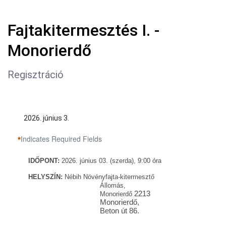
Fajtakitermesztés I. -
Monorierdő
Regisztráció
2026. június 3.
Indicates Required Fields
IDŐ
PONT:
2026. június 03. (szerda), 9:00
óra
HELYSZÍN:
Nébih Növényfajta-kitermesztő
Állomás,
2213
Monorierdő
Monorierdő,
Beton út 86.