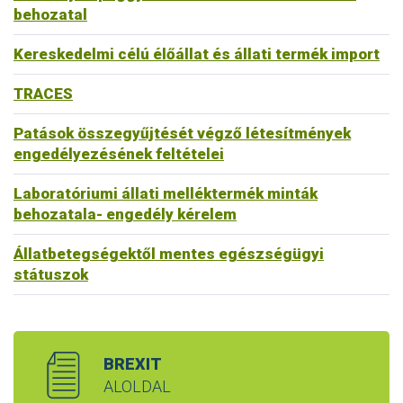
behozatal
Kereskedelmi célú élőállat és állati termék import
TRACES
Patások összegyűjtését végző létesítmények
engedélyezésének feltételei
Laboratóriumi állati melléktermék minták
behozatala- engedély kérelem
Állatbetegségektől mentes egészségügyi
státuszok
BREXIT
ALOLDAL