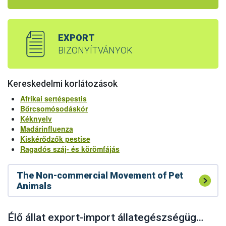
EXPORT
BIZONYÍTVÁNYOK
Kereskedelmi korlátozások
Afrikai sertéspestis
Bőrcsomósodáskór
Kéknyelv
Madárinfluenza
Kiskérődzők pestise
Ragadós száj- és körömfájás
The Non-commercial Movement of Pet
Animals
Élő állat export-import állategészségügyi feltételrendszere