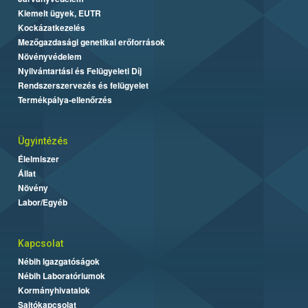
Kiemelt ügyek, EUTR
Kockázatkezelés
Mezőgazdasági genetikai erőforrások
Növényvédelem
Nyilvántartási és Felügyeleti Díj
Rendszerszervezés és felügyelet
Termékpálya-ellenőrzés
Ügyintézés
Élelmiszer
Állat
Növény
Labor/Egyéb
Kapcsolat
Nébih Igazgatóságok
Nébih Laboratóriumok
Kormányhivatalok
Sajtókapcsolat