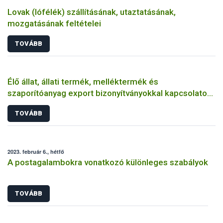
Lovak (lófélék) szállításának, utaztatásának,
mozgatásának feltételei
TOVÁBB
Élő állat, állati termék, melléktermék és
szaporítóanyag export bizonyítványokkal kapcsolatos
alap eljárásrend
TOVÁBB
2023. február 6., hétfő
A postagalambokra vonatkozó különleges szabályok
TOVÁBB