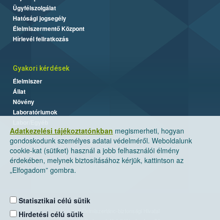
Ügyfélszolgálat
Hatósági jogsegély
Élelmiszermentő Központ
Hírlevél feliratkozás
Gyakori kérdések
Élelmiszer
Állat
Növény
Laboratóriumok
Labor/Egyéb
Adatkezelési tájékoztatónkban
megismerheti, hogyan
gondoskodunk személyes adatai védelméről. Weboldalunk
cookie-kat (sütiket) használ a jobb felhasználói élmény
érdekében, melynek biztosításához kérjük, kattintson az
„Elfogadom” gombra.
Statisztikai célú sütik
Nemzeti Élelmiszerlánc-biztonsági Hivatal
Hirdetési célú sütik