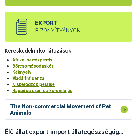
EXPORT
BIZONYÍTVÁNYOK
Kereskedelmi korlátozások
Afrikai sertéspestis
Bőrcsomósodáskór
Kéknyelv
Madárinfluenza
Kiskérődzők pestise
Ragadós száj- és körömfájás
The Non-commercial Movement of Pet
Animals
Élő állat export-import állategészségügyi feltételrendszere