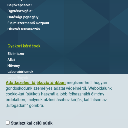
Sajtókapcsolat
Ügyfélszolgálat
Hatósági jogsegély
Élelmiszermentő Központ
Hírlevél feliratkozás
Gyakori kérdések
Élelmiszer
Állat
Növény
Laboratóriumok
Labor/Egyéb
Adatkezelési tájékoztatónkban
megismerheti, hogyan
gondoskodunk személyes adatai védelméről. Weboldalunk
cookie-kat (sütiket) használ a jobb felhasználói élmény
érdekében, melynek biztosításához kérjük, kattintson az
„Elfogadom” gombra.
Statisztikai célú sütik