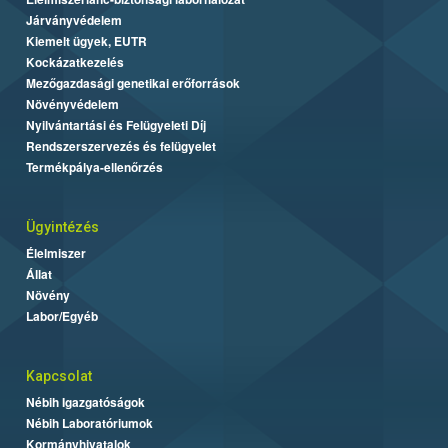
Járványvédelem
Kiemelt ügyek, EUTR
Kockázatkezelés
Mezőgazdasági genetikai erőforrások
Növényvédelem
Nyilvántartási és Felügyeleti Díj
Rendszerszervezés és felügyelet
Termékpálya-ellenőrzés
Ügyintézés
Élelmiszer
Állat
Növény
Labor/Egyéb
Kapcsolat
Nébih Igazgatóságok
Nébih Laboratóriumok
Kormányhivatalok