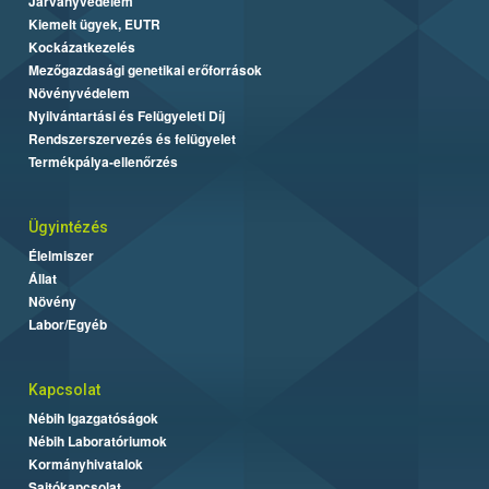
Járványvédelem
Kiemelt ügyek, EUTR
Kockázatkezelés
Mezőgazdasági genetikai erőforrások
Növényvédelem
Nyilvántartási és Felügyeleti Díj
Rendszerszervezés és felügyelet
Termékpálya-ellenőrzés
Ügyintézés
Élelmiszer
Állat
Növény
Labor/Egyéb
Kapcsolat
Nébih Igazgatóságok
Nébih Laboratóriumok
Kormányhivatalok
Sajtókapcsolat