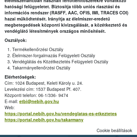
élelmiszerláncban használt fertőtlenítőszerekre vonatkozó
hatósági felügyeletet. Biztosítja több uniós riasztási és
információs rendszer (RASFF, AAC, OFIS, IMI, TRACES COI)
hazai működtetését. Irányítja az élelmiszer-eredetű
megbetegedések központi kivizsgálását, a közétkeztető és
vendéglátó létesítmények országos minősítését.
Osztályok:
Termékellenőrzési Osztály
Élelmiszer-forgalmazás Felügyeleti Osztály
Vendéglátás és Közétkeztetés Felügyeleti Osztály
Takarmányellenőrzési Osztály
Elérhetőségek:
Cím: 1024 Budapest, Keleti Károly u. 24.
Levelezési cím: 1537 Budapest Pf. 407.
Központi telefon: 06-1/336- 9474
E-mail:
etbi@nebih.gov.hu
Web:
https://portal.nebih.gov.hu/vendeglatas-es-etkeztetes
https://portal.nebih.gov.hu/takarmany
Cookie beállítások