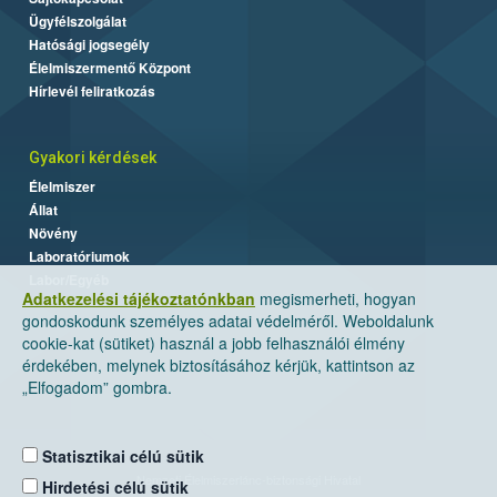
Ügyfélszolgálat
Hatósági jogsegély
Élelmiszermentő Központ
Hírlevél feliratkozás
Gyakori kérdések
Élelmiszer
Állat
Növény
Laboratóriumok
Labor/Egyéb
Adatkezelési tájékoztatónkban
megismerheti, hogyan
gondoskodunk személyes adatai védelméről. Weboldalunk
cookie-kat (sütiket) használ a jobb felhasználói élmény
érdekében, melynek biztosításához kérjük, kattintson az
„Elfogadom” gombra.
Statisztikai célú sütik
Nemzeti Élelmiszerlánc-biztonsági Hivatal
Hirdetési célú sütik