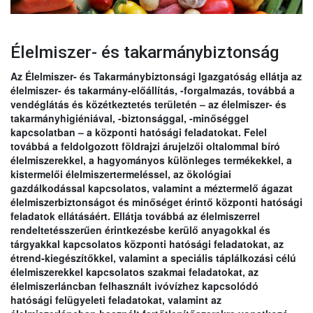
Élelmiszer- és takarmánybiztonság
Az Élelmiszer- és Takarmánybiztonsági Igazgatóság ellátja az
élelmiszer- és takarmány-előállítás, -forgalmazás, továbbá a
vendéglátás és közétkeztetés területén – az élelmiszer- és
takarmányhigiéniával, -biztonsággal, -minőséggel
kapcsolatban – a központi hatósági feladatokat. Felel
továbbá a feldolgozott földrajzi árujelzői oltalommal bíró
élelmiszerekkel, a hagyományos különleges termékekkel, a
kistermelői élelmiszertermeléssel, az ökológiai
gazdálkodással kapcsolatos, valamint a méztermelő ágazat
élelmiszerbiztonságot és minőséget érintő központi hatósági
feladatok ellátásáért. Ellátja továbbá az élelmiszerrel
rendeltetésszerűen érintkezésbe kerülő anyagokkal és
tárgyakkal kapcsolatos központi hatósági feladatokat, az
étrend-kiegészítőkkel, valamint a speciális táplálkozási célú
élelmiszerekkel kapcsolatos szakmai feladatokat, az
élelmiszerláncban felhasznált ivóvízhez kapcsolódó
hatósági felügyeleti feladatokat, valamint az