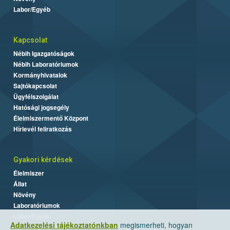
Labor/Egyéb
Kapcsolat
Nébih Igazgatóságok
Nébih Laboratóriumok
Kormányhivatalok
Sajtókapcsolat
Ügyfélszolgálat
Hatósági jogsegély
Élelmiszermentő Központ
Hírlevél feliratkozás
Gyakori kérdések
Élelmiszer
Állat
Növény
Laboratóriumok
Labor/Egyéb
Adatkezelési tájékoztatónkban
megismerheti, hogyan