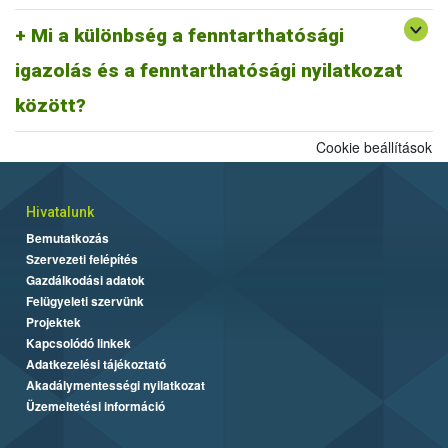
A fentiek alapján fenntarthatósági nyilatkozatnak minősül a
biomassza igazolás is, ahogyan egy ISCC farm nyilatkozat is,
Mi a különbség a fenntarthatósági
továbbá az ISCC delivery note, vagy a fenntarthatósági igazolás és
igazolás és a fenntarthatósági nyilatkozat
más tagállami fenntarthatósági rendszer szerinti fenntarthatósági
dokumentum is.
között?
Cookie beállítások
Hivatalunk
Bemutatkozás
Szervezeti felépítés
Gazdálkodási adatok
Felügyeleti szervünk
Projektek
Kapcsolódó linkek
Adatkezelési tájékoztató
Akadálymentességi nyilatkozat
Üzemeltetési információ