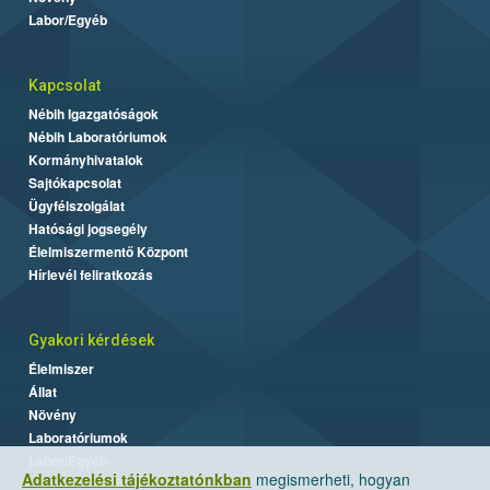
Labor/Egyéb
Kapcsolat
Nébih Igazgatóságok
Nébih Laboratóriumok
Kormányhivatalok
Sajtókapcsolat
Ügyfélszolgálat
Hatósági jogsegély
Élelmiszermentő Központ
Hírlevél feliratkozás
Gyakori kérdések
Élelmiszer
Állat
Növény
Laboratóriumok
Labor/Egyéb
Adatkezelési tájékoztatónkban
megismerheti, hogyan