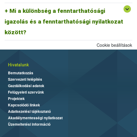
A fentiek alapján fenntarthatósági nyilatkozatnak minősül a
biomassza igazolás is, ahogyan egy ISCC farm nyilatkozat is,
Mi a különbség a fenntarthatósági
továbbá az ISCC delivery note, vagy a fenntarthatósági igazolás és
igazolás és a fenntarthatósági nyilatkozat
más tagállami fenntarthatósági rendszer szerinti fenntarthatósági
dokumentum is.
között?
Cookie beállítások
Hivatalunk
Bemutatkozás
Szervezeti felépítés
Gazdálkodási adatok
Felügyeleti szervünk
Projektek
Kapcsolódó linkek
Adatkezelési tájékoztató
Akadálymentességi nyilatkozat
Üzemeltetési információ