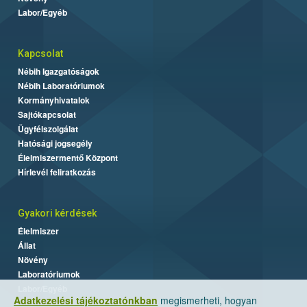
Labor/Egyéb
Kapcsolat
Nébih Igazgatóságok
Nébih Laboratóriumok
Kormányhivatalok
Sajtókapcsolat
Ügyfélszolgálat
Hatósági jogsegély
Élelmiszermentő Központ
Hírlevél feliratkozás
Gyakori kérdések
Élelmiszer
Állat
Növény
Laboratóriumok
Labor/Egyéb
Adatkezelési tájékoztatónkban
megismerheti, hogyan