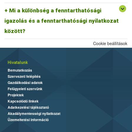
A fentiek alapján fenntarthatósági nyilatkozatnak minősül a
biomassza igazolás is, ahogyan egy ISCC farm nyilatkozat is,
Mi a különbség a fenntarthatósági
továbbá az ISCC delivery note, vagy a fenntarthatósági igazolás és
igazolás és a fenntarthatósági nyilatkozat
más tagállami fenntarthatósági rendszer szerinti fenntarthatósági
dokumentum is.
között?
Cookie beállítások
Hivatalunk
Bemutatkozás
Szervezeti felépítés
Gazdálkodási adatok
Felügyeleti szervünk
Projektek
Kapcsolódó linkek
Adatkezelési tájékoztató
Akadálymentességi nyilatkozat
Üzemeltetési információ